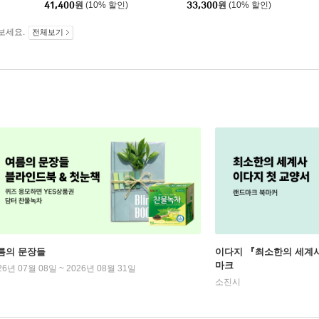
41,400
원
(10% 할인)
33,300
원
(10% 할인)
라운)
이비)
보세요.
전체보기
름의 문장들
이다지 『최소한의 세계사
마크
26년 07월 08일 ~ 2026년 08월 31일
소진시