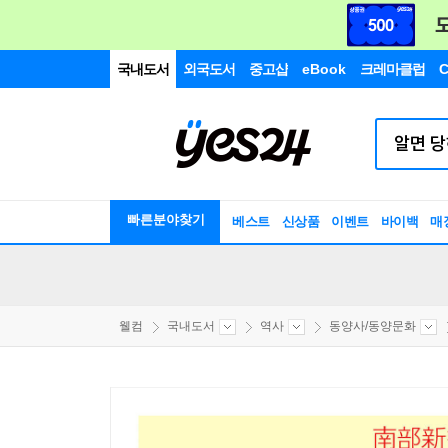
국내도서
외국도서
중고샵
eBook
크레마클럽
C
빠른분야찾기
베스트
신상품
이벤트
바이백
매
웰컴
국내도서
역사
동양사/동양문화