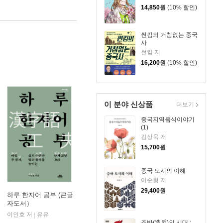
14,850
원
(10% 할인)
썬킴의 거침없는 중국
사
썬킴 저
16,200
원
(10% 할인)
이 분야 신상품
더보기
중국지역음식이야기
(1)
김상욱 저
15,700
원
중국 도시의 이해
이순형 저
29,400
원
하루 한자어 공부 (큰글
자도서）
이인호 저
유유
|
조반(造反)의 시대 :