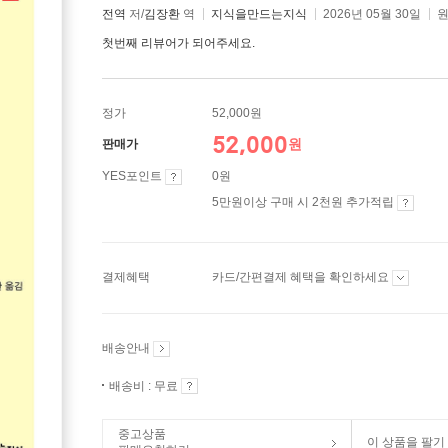
전역
저/
김장환
역
지식을만드는지식
2026년 05월 30일
원
첫번째 리뷰어가 되어주세요.
정가
52,000원
52,000
원
판매가
YES포인트
0원
5만원이상 구매 시 2천원 추가적립
결제혜택
카드/간편결제 혜택을 확인하세요
배송안내
배송비 : 무료
중고상품
이 상품을 팔기