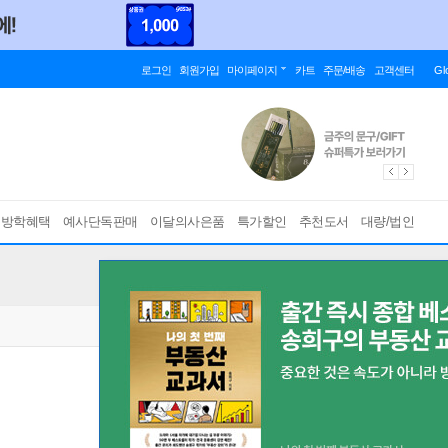
로그인
회원가입
마이페이지
카트
주문/배송
고객센터
Gl
름방학혜택
예사단독판매
이달의사은품
특가할인
추천도서
대량/법인