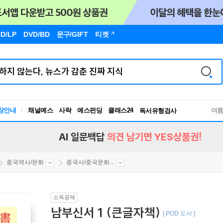
D/LP
DVD/BD
문구
/GIFT
티켓
장안내
채널예스
사락
예스펀딩
클래스24
독서유형검사
여
RBTI Lab
독서유형검사
AI 일문백답
의견 남기면 YES상품권!
중국역사/문화
중국사/중국문화...
소득공제
남부신서 1 (큰글자책)
[ POD 도서 ]