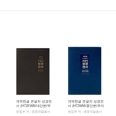
개역한글 큰글자 성경전
개역한글 큰글자 성경전
서 (H72EWB/대단본/무
서 (H72WM/중단본/무지
지퍼/PU/반달 색인/해설
퍼/PU/반달 색인/해설
편집부 저
생명의말씀사
편집부 저
생명의말씀사
|
|
없음/각주 없음/다크브
없음/각주 없음/다크네