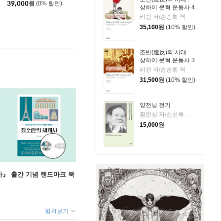
39,000
원
(0% 할인)
상하이 문혁 운동사 4
리쉰 저/손승회 역
35,100
원
(10% 할인)
조반(造反)의 시대 :
상하이 문혁 운동사 3
리쉰 저/손승회 역
31,500
원
(10% 할인)
양전닝 전기
황펀샹 저/신선옥 등역
15,000
원
』 출간 기념 랜드마크 북
펼쳐보기