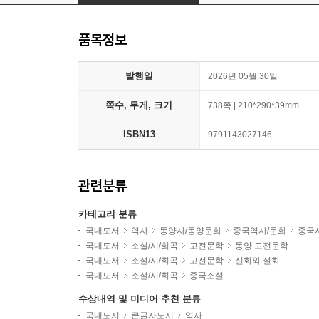
품목정보
발행일
2026년 05월 30일
쪽수, 무게, 크기
738쪽 | 210*290*39mm
ISBN13
9791143027146
관련분류
카테고리 분류
국내도서
역사
동양사/동양문화
중국역사/문화
중국
국내도서
소설/시/희곡
고전문학
동양 고전문학
국내도서
소설/시/희곡
고전문학
신화와 설화
국내도서
소설/시/희곡
중국소설
수상내역 및 미디어 추천 분류
국내도서
큰글자도서
역사