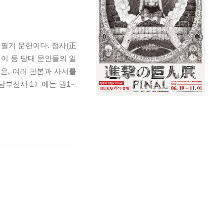
 필기 문헌이다. 정사(正
거이 등 당대 문인들의 일
은, 여러 판본과 사서를
남부신서 1》에는 권1∼