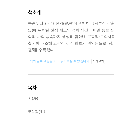
책소개
북송(北宋) 시대 전역(錢易)이 편찬한 《남부신서(南
史)에 누락된 전장 제도와 정치 사건의 이면 등을 
화와 사회 풍속까지 생생히 담아내 문학적·문화사적 
철저히 대조해 교감한 세계 최초의 완역본으로, 당
권5를 수록했다.
책의 일부 내용을 미리 읽어보실 수 있습니다.
미리보기
목차
서(序)
권1 갑(甲)