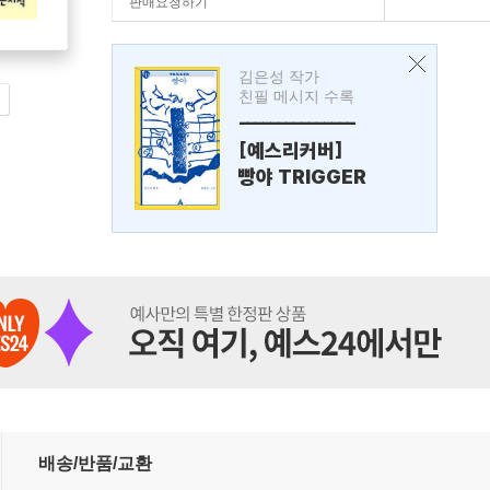
판매요청하기
김은성 작가
친필 메시지 수록
---------------
[예스리커버]
빵야 TRIGGER
배송/반품/교환