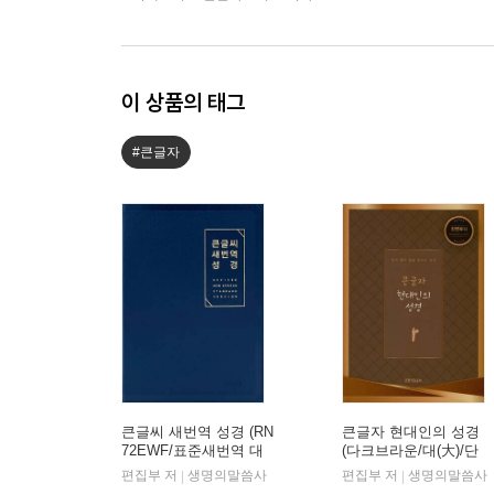
이 상품의 태그
#큰글자
큰글씨 새번역 성경 (RN
큰글자 현대인의 성경
72EWF/표준새번역 대
(다크브라운/대(大)/단
단본/무지퍼/PU/반달 색
본/색인/천연우피)
편집부 저
생명의말씀사
편집부 저
생명의말씀사
|
|
인/주석 없음/뉴다크네