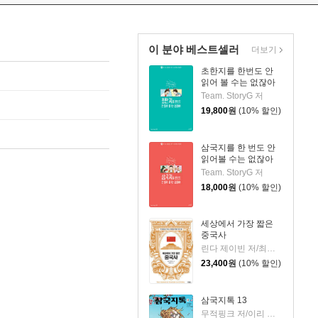
이 분야 베스트셀러
더보기
초한지를 한번도 안
읽어 볼 수는 없잖아
Team. StoryG 저
19,800
원
(10% 할인)
삼국지를 한 번도 안
읽어볼 수는 없잖아
Team. StoryG 저
18,000
원
(10% 할인)
세상에서 가장 짧은
중국사
린다 제이빈 저/최경은 역
23,400
원
(10% 할인)
삼국지톡 13
무적핑크 저/이리 그림/YLAB 기획