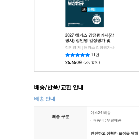
2027 해커스 감정평가사(감
평사) 정인영 감정평가 및
보상법규 2차 단문집 (감정
정인영 저
해커스 감정평가사
|
평가사 2차 시험 대비)
11건
25,650
원
(5% 할인)
배송/반품/교환 안내
배송 안내
예스24 배송
배송 구분
배송비 : 무료배송
안전하고 정확한 포장을 위해 