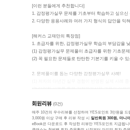
[이런 분들에게 추천합니다]
1. 감정평가실무 문제를 기초부터 학습하고 싶으신
2. 다양한 응용사례와 여러 가지 형식의 답안을 익
[해커스 교재만의 특장점]
1. 초급자를 위한, 감정평가실무 학습의 부담감을 
(1) 감정평가실무 문제풀이 초급자를 위한 기초문
(2) 꼭 필요한 문제들로 탄탄한 기본기를 키울 수 
2. 문제풀이를 돕는 다양한 감정평가실무 사례!
(1) 저자의 다년간 실무 경험이 반영된 실제 사례
(2) 다양한 사례를 통해 감정평가실무 과목의 이해
회원리뷰
3. 전략적 답안 구성 능력을 키우는 여러 가지 형식의
(0건)
초급부터 중급 수준에 이르는 여러 형식의 답안을 
매주 10건의 우수리뷰를 선정하여 YES포인트 3만원을 드
3,000원 이상 구매 후 리뷰 작성 시
일반회원 300원, 마니아
향상시킬 수 있습니다.
eBook은 다운로드 후 작성한 리뷰만 YES포인트 지급됩니
클래스는 첫번째 회차 주문확정 시점부터 마지막 회차 주문