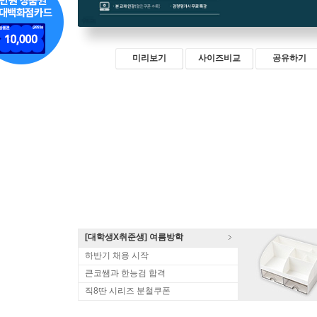
미리보기
사이즈비교
공유하기
[대학생X취준생] 여름방학
하반기 채용 시작
큰코쌤과 한능검 합격
직8딴 시리즈 분철쿠폰