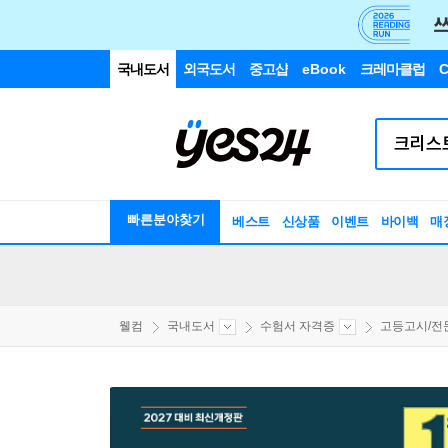
국내도서
외국도서
중고샵
eBook
크레마클럽
C
빠른분야찾기
베스트
신상품
이벤트
바이백
매
웰컴
국내도서
수험서 자격증
고등고시/전