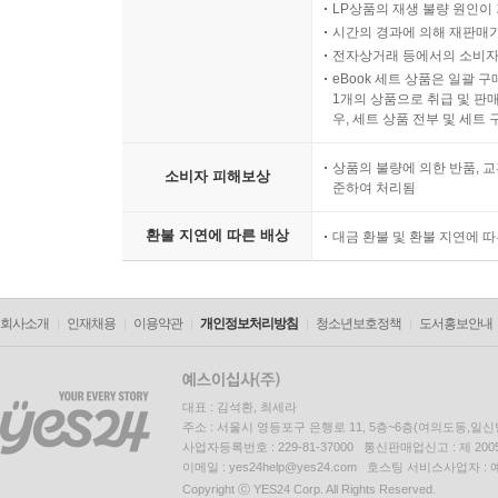
LP상품의 재생 불량 원인이 기
시간의 경과에 의해 재판매가
전자상거래 등에서의 소비자
eBook 세트 상품은 일괄 
1개의 상품으로 취급 및 판매
우, 세트 상품 전부 및 세트
상품의 불량에 의한 반품, 교
소비자 피해보상
준하여 처리됨
환불 지연에 따른 배상
대금 환불 및 환불 지연에 
회사소개
인재채용
이용약관
개인정보처리방침
청소년보호정책
도서홍보안내
대표 : 김석환, 최세라
주소 : 서울시 영등포구 은행로 11, 5층~6층(여의도동,일신
사업자등록번호 : 229-81-37000 통신판매업신고 : 제 200
이메일 : yes24help@yes24.com 호스팅 서비스사업자 :
Copyright ⓒ YES24 Corp. All Rights Reserved.