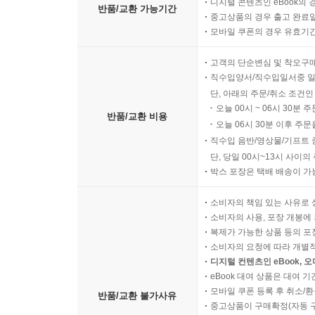
디지털 콘텐츠인 eBook의 
반품/교환 가능기간
중고상품의 경우 출고 완료일
모바일 쿠폰의 경우 유효기간(
고객의 단순변심 및 착오구
직수입양서/직수입일서중 일
단, 아래의 주문/취소 조건인
오늘 00시 ~ 06시 30분 
반품/교환 비용
오늘 06시 30분 이후 주문
직수입 음반/영상물/기프트 
단, 당일 00시~13시 사이
박스 포장은 택배 배송이 가
소비자의 책임 있는 사유로 
소비자의 사용, 포장 개봉에 
복제가 가능한 상품 등의 포장을 
소비자의 요청에 따라 개별
디지털 컨텐츠인 eBook, 
eBook 대여 상품은 대여 기
모바일 쿠폰 등록 후 취소/환
반품/교환 불가사유
중고상품이 구매확정(자동 