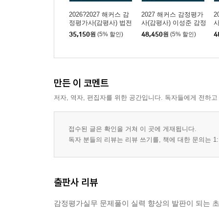
2026?2027 해커스 감
2027 해커스 감정평가
2
정평가사(감평사) 법전
사(감평사) 이성준 감정
(감정평가사 시험 대비)
평가실무 2차 기본서
무
35,150
원
(5% 할인)
48,450
원
(5% 할인)
4
(감정평가사 2차 시험
대비)
만든 이 코멘트
저자, 역자, 편집자를 위한 공간입니다. 독자들에게 전하고
접수된 글은 확인을 거쳐 이 곳에 게재됩니다.
독자 분들의 리뷰는 리뷰 쓰기를, 책에 대한 문의는 1:
출판사 리뷰
감정평가실무 문제풀이 실력 향상의 발판이 되는 