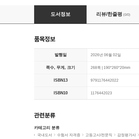
2027 해커스 감정평가사 이성준 감정평가실무 
도서정보
리뷰/한줄평
(0/0)
품목정보
발행일
2026년 06월 02일
쪽수, 무게, 크기
268쪽 | 190*260*20mm
ISBN13
9791176442022
ISBN10
1176442023
관련분류
카테고리 분류
국내도서
수험서 자격증
고등고시/전문직
감정평가사