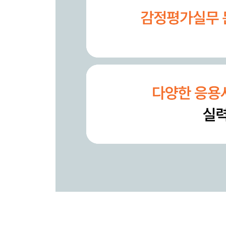
문제 25 순수익 산정 수익방식(간접법)
문제 26 환원율 산정 수익방식
문제 27 건물잔여법 수익방식
문제 28 토지잔여법 수익방식
문제 29 부동산잔여법 수익방식
문제 30 할인현금흐름분석법 수익방식
문제 31 할인현금흐름분석법 수익방식
문제 32 할인현금흐름분석법 수익방식
기타감정평가방식
문제 33 기타감정평가방식(노선가식평가법)
문제 34 침해율 기타감정평가방식(회귀분석법)
문제 35 구분건물 기타감정평가방식(대쌍비교법)
물건별 감정평가방식
문제 36 토지 물건별 감정평가방식(공법상 제한을 
문제 37 토지 물건별 감정평가방식(둘 이상의 용도