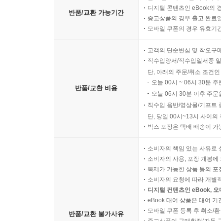
디지털 콘텐츠인 eBook의 
반품/교환 가능기간
중고상품의 경우 출고 완료일
모바일 쿠폰의 경우 유효기간(
고객의 단순변심 및 착오구
직수입양서/직수입일서중 일
단, 아래의 주문/취소 조건인
오늘 00시 ~ 06시 30분 
반품/교환 비용
오늘 06시 30분 이후 주문
직수입 음반/영상물/기프트 
단, 당일 00시~13시 사이
박스 포장은 택배 배송이 가
소비자의 책임 있는 사유로 
소비자의 사용, 포장 개봉에 
복제가 가능한 상품 등의 포장을 
소비자의 요청에 따라 개별
디지털 컨텐츠인 eBook, 
eBook 대여 상품은 대여 기
모바일 쿠폰 등록 후 취소/환
반품/교환 불가사유