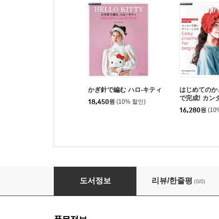
かぎ針で編む ハロ-キティ
はじめてのか
で完成! カ
18,450
원
(10% 할인)
イリ-こもの
16,280
원
(10
くさり編み×長編みのデザインＢＯＯＫ
도서정보
리뷰/한줄평
(0/0)