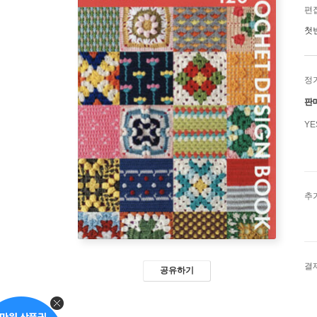
편
첫
정
판
Y
추
결
공유하기