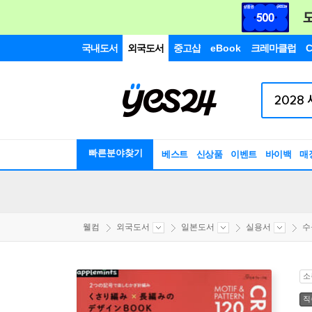
국내도서
외국도서
중고샵
eBook
크레마클럽
C
빠른분야찾기
베스트
신상품
이벤트
바이백
매
웰컴
외국도서
일본도서
실용서
수
소
직