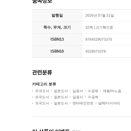
품목정보
발행일
2026년 07월 31일
쪽수, 무게, 크기
32쪽 | 크기확인중
ISBN13
9784529073370
ISBN10
4529073378
관련분류
카테고리 분류
외국도서
일본도서
실용서
수공예
재봉/바느질
외국도서
일본도서
실용서
수공예
외국도서
일본도서
엔터테인먼트
달력/다이어리