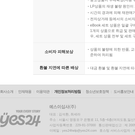
중고상품이 구매확정(자동 
LP상품의 재생 불량 원인이 기
시간의 경과에 의해 재판매가
전자상거래 등에서의 소비자
eBook 세트 상품은 일괄 
1개의 상품으로 취급 및 판매
우, 세트 상품 전부 및 세트
상품의 불량에 의한 반품, 교
소비자 피해보상
준하여 처리됨
환불 지연에 따른 배상
대금 환불 및 환불 지연에 
회사소개
인재채용
이용약관
개인정보처리방침
청소년보호정책
도서홍보안내
대표 : 김석환, 최세라
주소 : 서울시 영등포구 은행로 11, 5층~6층(여의도동,일신
사업자등록번호 : 229-81-37000 통신판매업신고 : 제 200
이메일 : yes24help@yes24.com 호스팅 서비스사업자 :