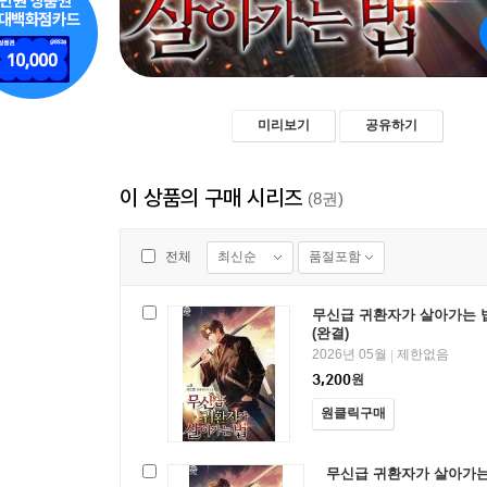
미리보기
공유하기
이 상품의 구매 시리즈
(8권)
최신순
품절포함
전체
무신급 귀환자가 살아가는 법
(완결)
2026년 05월
제한없음
|
3,200
원
원클릭구매
무신급 귀환자가 살아가는