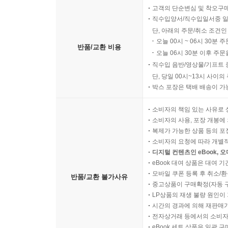
고객의 단순변심 및 착오구
직수입양서/직수입일서중 일
단, 아래의 주문/취소 조건인
오늘 00시 ~ 06시 30분 
반품/교환 비용
오늘 06시 30분 이후 주문
직수입 음반/영상물/기프트 
단, 당일 00시~13시 사이
박스 포장은 택배 배송이 가
소비자의 책임 있는 사유로 
소비자의 사용, 포장 개봉에 
복제가 가능한 상품 등의 포장을 
소비자의 요청에 따라 개별
디지털 컨텐츠인 eBook, 
eBook 대여 상품은 대여 기
모바일 쿠폰 등록 후 취소/환
반품/교환 불가사유
중고상품이 구매확정(자동 
LP상품의 재생 불량 원인이 기
시간의 경과에 의해 재판매가
전자상거래 등에서의 소비자
eBook 세트 상품은 일괄 