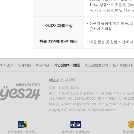
1개의 상품으로 취급 및 판매
우, 세트 상품 전부 및 세트
상품의 불량에 의한 반품, 교
소비자 피해보상
준하여 처리됨
환불 지연에 따른 배상
대금 환불 및 환불 지연에 
회사소개
인재채용
이용약관
개인정보처리방침
청소년보호정책
도서홍보안내
대표 : 김석환, 최세라
주소 : 서울시 영등포구 은행로 11, 5층~6층(여의도동,일신
사업자등록번호 : 229-81-37000 통신판매업신고 : 제 200
이메일 : yes24help@yes24.com 호스팅 서비스사업자 :
Copyright ⓒ YES24 Corp. All Rights Reserved.