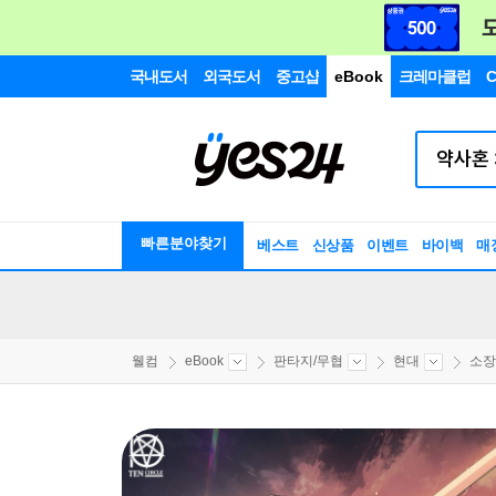
국내도서
외국도서
중고샵
eBook
크레마클럽
C
빠른분야찾기
베스트
신상품
이벤트
바이백
매
웰컴
eBook
판타지/무협
현대
소장