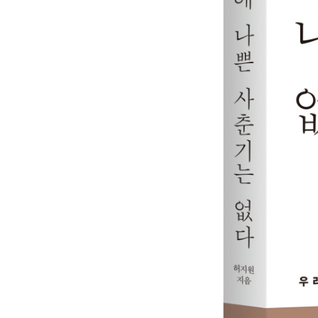
자살 협박을 무기로 쓰던 아이가 무기를 버리다
쓰레기장 같은 방을 벗어나 자기 통제를 시작하다
아이가 먼저 “할 일 다 끝냈어요.”라고 말하다
작은 걸음을 시작한 날, 마침내 무기력에서 벗어나
배우기를 포기했던 아이가 질문을 시작하다
3부. 초중고 학년별 황금률 적용 가이드라인
8장. 학년별 적용 전에 먼저 부모가 알아야 할 것
학년별로 황금률을 적용하는 이유
모든 학년에서 지켜야 할 절대 금지선
아이가 불법 행위를 저질렀을 때 부모가 할 일
9장. 초등학생 시기: 황금률의 토대를 닦는 시간
초등학생 시기에 반드시 잡아야 할 황금률
초등 1~2학년: 즐거운 경험이 먼저다
초등 3~4학년: 루틴과 자기 인식이 시작된다
초등 5~6학년: 사춘기 직전, 구조를 단단히 할 골
초등학생 시기, 눈감아주거나 미루지 마라
10장. 중학생 시기: 황금률이 흔들리는 시간