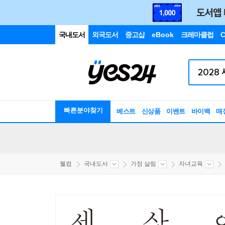
국내도서
외국도서
중고샵
eBook
크레마클럽
C
빠른분야찾기
베스트
신상품
이벤트
바이백
매
웰컴
국내도서
가정 살림
자녀교육