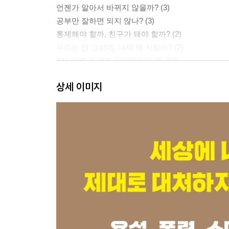
언젠가 알아서 바뀌지 않을까? (3)
공부만 잘하면 되지 않나? (3)
통제해야 할까, 친구가 돼야 할까? (2)
우리는 안 그런데, 대체 왜 저럴까? (2)
3장. 부모가 먼저 알아두어야 할 것들
기질은 바뀌지 않아도 행동은 달라질 수 있다
상세 이미지
아이의 뇌를 지배하는 두 가지 쾌락이 있다
말이 아닌 데이터가 진실을 말한다
2부. 사춘기 가정을 구할 단 하나의 시스템, 황금률
4장. 황금률, 아이를 바로 세우는 세 가지 기둥
왜 ‘부모에 대한 예의와 규칙’이 먼저인가
‘생활 관리’가 무너지면 학습도 무너진다
‘자기계발’은 공부가 아니라 성장의 신호다
황금률 작동에 필요한 조건: 약속, 보상, 페널티
5장. 우리 아이 황금률 프로세스 적용하기
황금률 적용에는 순서와 규칙이 있다