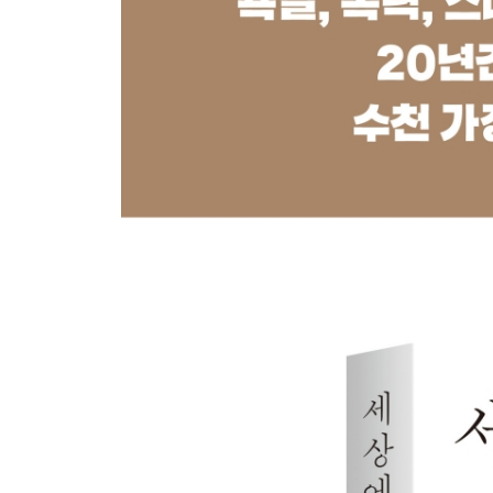
명분과 협상으로 아이를 끌어들여라
아이가 빨간불 신호일 때 대응 매뉴얼
오늘 저녁 바로 써먹을 수 있는 황금률 도구들
황금률 적용 시 부모가 주의할 점
6장. 황금률이 무너지면 일어날 수 있는 일
부모에게 전하는 당부
밤새 스마트폰 하느라 아침마다 전쟁인 ‘착한’ 아이
방은 쓰레기장, 씻기는 뒷전인 ‘공부만 하는’ 아이
학원은 다니는데 성적은 제자리인 ‘가짜 공부를 하는
“알아서 할게요.”라는 말 뒤에 숨은 자기 불신의 늪
엄마 없는 빈집의 무법지대와 자살 협박
게임을 끄면 칼을 드는 아이, 시스템이 멈춘 집의 
등교 거부와 자해 협박으로 부모를 통제하는 아이
“그만 포기하고 싶어요.” 범죄를 저지르고 부모를 
7장. 우리 아이가 달라졌어요
부모에게 전하는 당부
엄마에게 욕하던 아이가 존댓말을 쓰다