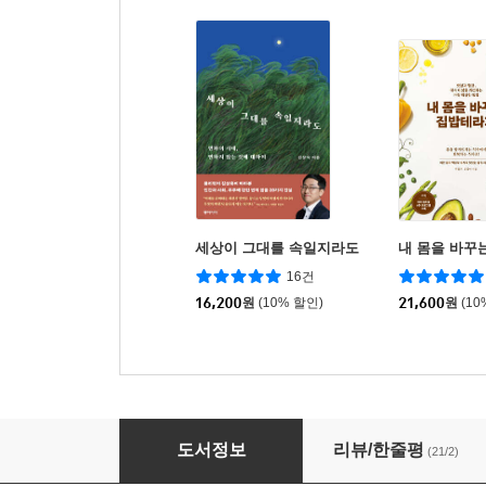
세상이 그대를 속일지라도
내 몸을 바꾸
16건
16,200
원
(10% 할인)
21,600
원
(10
세상에 나쁜 사춘기는 없다
도서정보
리뷰/한줄평
(21/2)