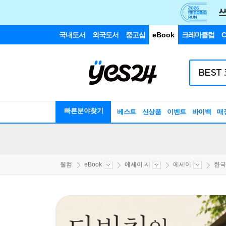
국내도서
외국도서
중고샵
eBook
크레마클럽
C
빠른분야찾기
베스트
신상품
이벤트
바이백
매
웰컴
eBook
에세이 시
에세이
한국