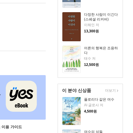
다정한 사람이 이긴다
(스페셜 리커버)
이해인 저
13,300
원
어른의 행복은 조용하
다
태수 저
12,500
원
이 분야 신상품
더보기
플로리다 같은 여수
AI 글로사 저
4,500
원
ok 이용 가이드
여수의 섬들