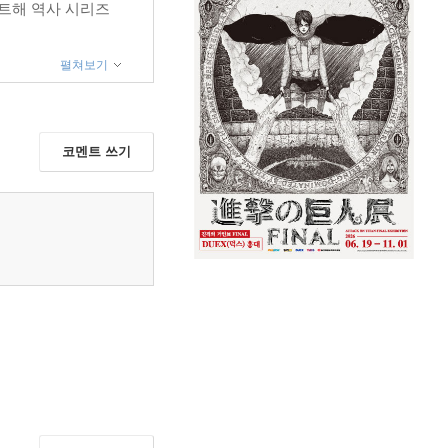
발트해 역사 시리즈
펼쳐보기
코멘트 쓰기