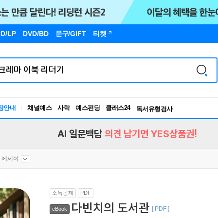
D/LP
DVD/BD
문구
/GIFT
티켓
독서유형검사
RBTI Lab
장안내
채널예스
사락
예스펀딩
클래스24
독서유형검사
AI 일문백답
의견 남기면 YES상품권!
 에세이
소득공제
PDF
다빈치의 도서관
[ PDF ]
eBook