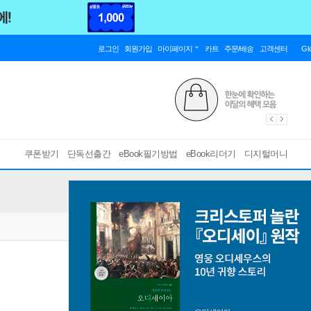
로그인
회원가입
마이페이지
카트
주문/배송
고객센터
Gl
쿠폰받기
단독선출간
eBook필기방법
eBook리더기
디지털머니