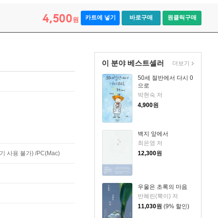
4,500
카트에 넣기
바로구매
원클릭구매
원
이 분야 베스트셀러
더보기
50세 절반에서 다시 0
으로
박현숙 저
4,900
원
백지 앞에서
최은영 저
사용 불가) /PC(Mac)
12,300
원
우울은 초록의 마음
반혜린(뿍이) 저
11,030
원
(9% 할인)