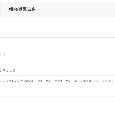
배송/반품/교환
기
능 제공 안함
니터 미지원) /아이폰 /아이패드 /안드로이드폰 /안드로이드패드 /전자책단말기(저사양 기기 