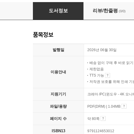
다빈치의 도서관
도서정보
리뷰/한줄평
(0/0)
품목정보
발행일
2026년 06월 30일
배송 없이 구매 후 바로 읽
제한없음
이용안내
TTS 가능
저작권 보호를 위해 인쇄 기
지원기기
크레마 /PC(윈도우 - 4K 모
파일/용량
PDF(DRM) | 1.04MB
페이지 수
약 80쪽
ISBN13
9791124653012