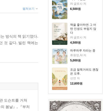
AI 글로사 저
펼쳐보기
6,500
원
책을 좋아하면 그 어
떤 인생도 부럽지 않
다
는 방식의 책 읽기였다.
AI 글로사 저
던 것 같다. 빌린 책에는
4,500
원
하루하루 자라는 중
류원영,AI 저
5,000
원
조금 절뚝거려도 괜찮
은 오후.
선연 저
12,600
원
술관 도슨트를 거쳐
수의 봄날』, 『부처