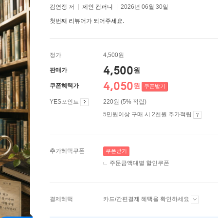
김연정
저
제인 컴퍼니
2026년 06월 30일
첫번째 리뷰어가 되어주세요.
정가
4,500원
4,500
원
판매가
4,050
원
쿠폰혜택가
쿠폰받기
YES포인트
220원 (5% 적립)
5만원이상 구매 시 2천원 추가적립
추가혜택쿠폰
쿠폰받기
주문금액대별 할인쿠폰
결제혜택
카드/간편결제 혜택을 확인하세요