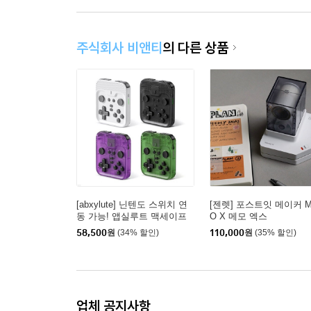
주식회사 비앤티
의 다른 상품
[abxylute] 닌텐도 스위치 연
[젠렛] 포스트잇 메이커 
동 가능! 앱실루트 맥세이프
O X 메모 엑스
무선 게임패드 M4
58,500
원
(34% 할인)
110,000
원
(35% 할인)
업체 공지사항