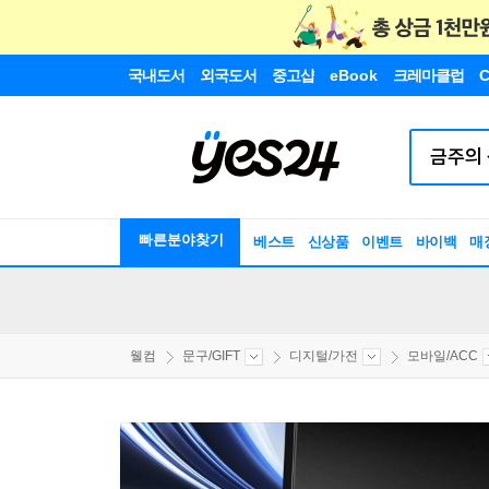
국내도서
외국도서
중고샵
eBook
크레마클럽
C
빠른분야찾기
베스트
신상품
이벤트
바이백
매
웰컴
문구/GIFT
디지털/가전
모바일/ACC