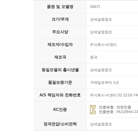
품명 및 모델명
S067I
크기/무게
상세설명참조
주요사양
상세설명참조
제조자/수입자
주식회사 비앤티
제조국
중국
동일모델의 출시년월
상세설명참조
품질보증기준
구매일로부터 1년
A/S 책임자와 전화번호
주식회사 비앤티 02-2216-74
인증유형 : 안전인증
KC인증
인증번호 :
HU10944-2
정격전압/소비전력
상세설명참조