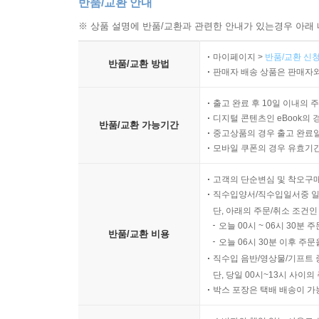
반품/교환 안내
※ 상품 설명에 반품/교환과 관련한 안내가 있는경우 아래 
마이페이지 >
반품/교환 신청
반품/교환 방법
판매자 배송 상품은 판매자와
출고 완료 후 10일 이내의 
디지털 콘텐츠인 eBook의 
반품/교환 가능기간
중고상품의 경우 출고 완료일
모바일 쿠폰의 경우 유효기간(
고객의 단순변심 및 착오구
직수입양서/직수입일서중 일
단, 아래의 주문/취소 조건인
오늘 00시 ~ 06시 30분 
반품/교환 비용
오늘 06시 30분 이후 주문
직수입 음반/영상물/기프트 
단, 당일 00시~13시 사이
박스 포장은 택배 배송이 가