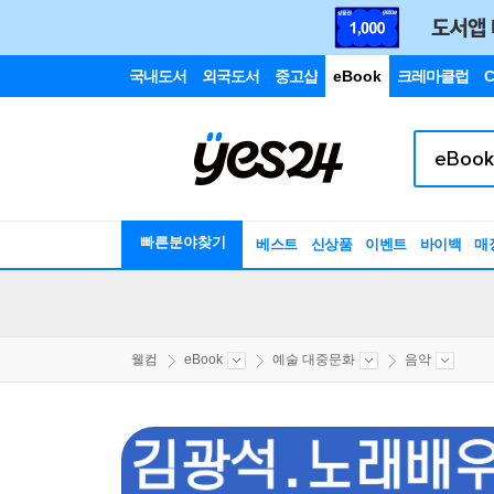
국내도서
외국도서
중고샵
eBook
크레마클럽
C
빠른분야찾기
베스트
신상품
이벤트
바이백
매
웰컴
eBook
예술 대중문화
음악