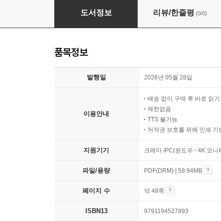
김광석 노래배우기
도서정보
리뷰/한줄평
(0/0)
품목정보
발행일
2026년 05월 28일
배송 없이 구매 후 바로 읽
제한없음
이용안내
TTS 불가능
저작권 보호를 위해 인쇄 기
지원기기
크레마 /PC(윈도우 - 4K 모
파일/용량
PDF(DRM) | 58.94MB
페이지 수
약 48쪽
ISBN13
9791194527893