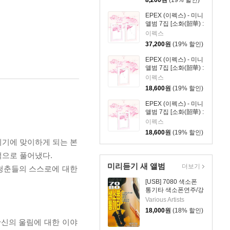
8,200
원
(19% 할인)
EPEX (이펙스) - 미니
앨범 7집 [소화(韶華) :
Epilogue][2종 SET]
이펙스
37,200
원
(19% 할인)
EPEX (이펙스) - 미니
앨범 7집 [소화(韶華) :
Epilogue][Eighth
이펙스
Piece ver.]
18,600
원
(19% 할인)
EPEX (이펙스) - 미니
앨범 7집 [소화(韶華) :
Epilogue][Seventh
이펙스
Piece ver.]
18,600
원
(19% 할인)
이기에 맞이하게 되는 본
적으로 풀어냈다.
미리듣기 새 앨범
더보기
 청춘들의 스스로에 대한
[USB] 7080 색소폰
통기타 색소폰연주/강
승용
Various Artists
18,000
원
(18% 할인)
확신의 울림에 대한 이야