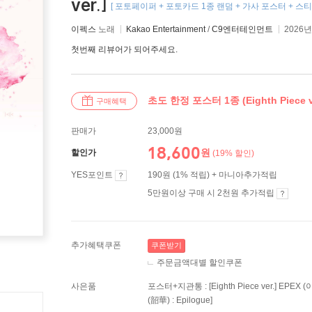
ver.]
[ 포토페이퍼 + 포토카드 1종 랜덤 + 가사 포스터 + 스티
이펙스
노래
Kakao Entertainment
/
C9엔터테인먼트
2026년
첫번째 리뷰어가 되어주세요.
초도 한정 포스터 1종 (Eighth Piece v
구매혜택
판매가
23,000원
18,600
원
할인가
(19% 할인)
YES포인트
190원 (1% 적립) + 마니아추가적립
5만원이상 구매 시 2천원 추가적립
추가혜택쿠폰
쿠폰받기
주문금액대별 할인쿠폰
사은품
포스터+지관통 : [Eighth Piece ver.] EPE
(韶華) : Epilogue]