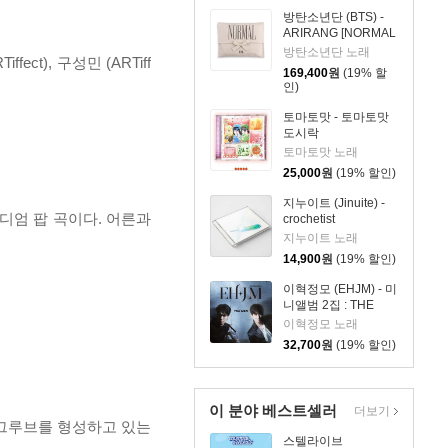
방탄소년단 (BTS) -
ARIRANG [NORMAL
x CALVIN KLEIN
방탄소년단 노래
iffect), 구성민 (ARTiff
SLEEPWEAR]
169,400
원
(19% 할
인)
토마토맛 - 토마토맛
도시락
토마토맛 노래
25,000
원
(19% 할인)
지누이트 (Jinuite) -
디엄 팝 곡이다. 어른과
crochetist
지누이트 노래
14,900
원
(19% 할인)
이혁정모 (EHJM) - 미
니앨범 2집 : THE
MEN
이혁정모 노래
32,700
원
(19% 할인)
이 분야 베스트셀러
더보기
그루브를 형성하고 있는
스텔라이브