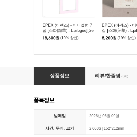
EPEX (이펙스) - 미니앨범 7
EPEX (이펙스) - 
집 [소화(韶華) : Epilogue][Se
집 [소화(韶華) : Epil
venth Piece ver.]
ppen Album]
18,600
원
(19% 할인)
8,200
원
(19% 할인)
EPEX (이펙스) - 미니앨범 7집 [소화(韶華) : Epilogu
상품정보
리뷰/한줄평
(0/0)
품목정보
발매일
2026년 06월 09일
시간, 무게, 크기
2,000g | 152*212mm