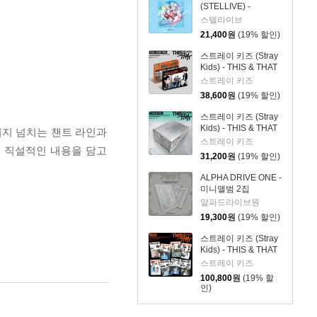
(STELLIVE) -
STELLIVE Cliche 1st
스텔라이브
EP 「Colorful
21,400
원
(19% 할인)
Strokes」 - CD Ver.
스트레이 키즈 (Stray
Kids) - THIS & THAT
[2종 SET]
스트레이 키즈
38,600
원
(19% 할인)
스트레이 키즈 (Stray
Kids) - THIS & THAT
너지 넘치는 챈트 라인과
[TRUCK VER.]
스트레이 키즈
는 직설적인 내용을 담고
31,200
원
(19% 할인)
ALPHA DRIVE ONE -
미니앨범 2집
'UNBREAKABLE : 少
알파드라이브원
年BEAST' [Fragile
19,300
원
(19% 할인)
Beast Ver.]
스트레이 키즈 (Stray
Kids) - THIS & THAT
[& VER.][8종 SET]
스트레이 키즈
100,800
원
(19% 할
인)