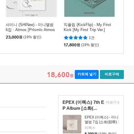
샤이니 (SHINee) - 미니앨범
킥플립 (KickFlip) - My First
6집 : Atmos [PrIsmIc Atmos
Kick [My First Trip Ver.]
Ver.]
23,000
원
(19% 할인)
1건
17,800
원
(19% 할인)
18,600
카트에 넣기
바로구매
원
EPEX (이펙스) 7th E
더보기
P Album [소화(...
EPEX (이펙스) - 미니
앨범 7집 [소화(韶華) :
Epilogue][Wappen
이펙스
Album]