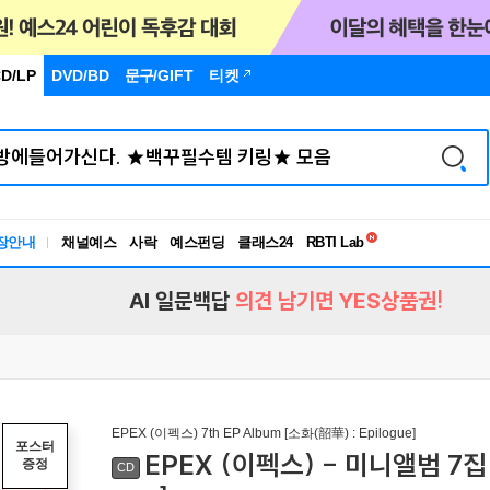
D/LP
DVD/BD
문구
/GIFT
티켓
독서유형검사
RBTI Lab
장안내
채널예스
사락
예스펀딩
클래스24
독서유형검사
AI 일문백답
의견 남기면 YES상품권!
EPEX (이펙스) 7th EP Album [소화(韶華) : Epilogue]
포스터
EPEX (이펙스) - 미니앨범 7집 [소
증정
CD