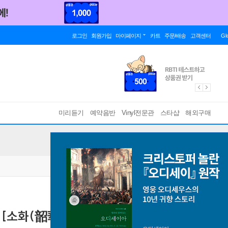
로그인
회원가입
마이페이지
카트
주문/배송
고객센터
Gl
미리듣기
예약음반
Vinyl전문관
스타샵
해외구매
화(韶華) : Epilogue][Eighth Piece