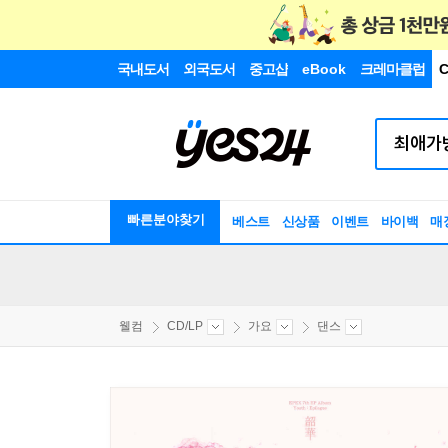
국내도서
외국도서
중고샵
eBook
크레마클럽
C
빠른분야찾기
베스트
신상품
이벤트
바이백
매
웰컴
CD/LP
가요
댄스