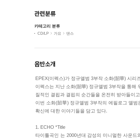
관련분류
카테고리 분류
CD/LP
가요
댄스
음반소개
EPEX(이펙스)가 정규앨범 3부작 소화(韶華) 시
이펙스는 지난 소화(韶華) 정규앨범 3부작을 통해
질적인 결핍과 결핍의 순간들을 온전히 받아들이고
이번 소화(韶華) 정규앨범 3부작의 에필로그 앨범
확신에 대한 이야기들을 담고 있다.
1. ECHO *Title
타이틀곡인
는 2000년대 감성의 미니멀한 사운