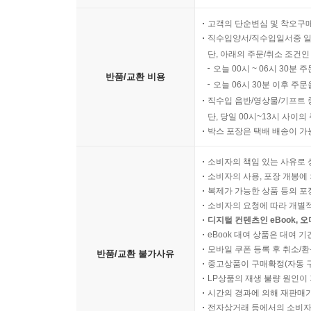
고객의 단순변심 및 착오구
직수입양서/직수입일서중 일
단, 아래의 주문/취소 조건인
오늘 00시 ~ 06시 30분 
반품/교환 비용
오늘 06시 30분 이후 주문
직수입 음반/영상물/기프트 
단, 당일 00시~13시 사이
박스 포장은 택배 배송이 가
소비자의 책임 있는 사유로 
소비자의 사용, 포장 개봉에 
복제가 가능한 상품 등의 포장을 
소비자의 요청에 따라 개별
디지털 컨텐츠인 eBook, 
eBook 대여 상품은 대여 기
모바일 쿠폰 등록 후 취소/환
반품/교환 불가사유
중고상품이 구매확정(자동 
LP상품의 재생 불량 원인이 기
시간의 경과에 의해 재판매가
전자상거래 등에서의 소비자