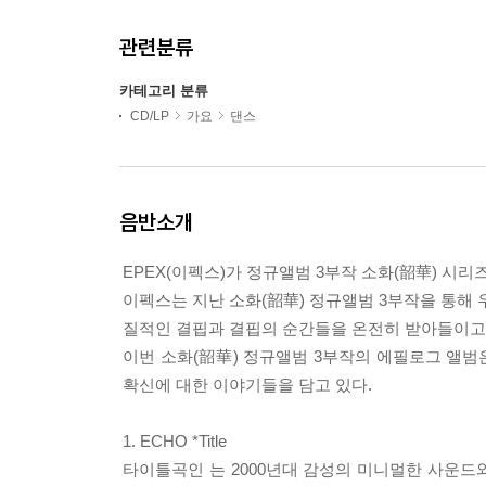
관련분류
카테고리 분류
CD/LP
가요
댄스
음반소개
EPEX(이펙스)가 정규앨범 3부작 소화(韶華) 시
이펙스는 지난 소화(韶華) 정규앨범 3부작을 통해
질적인 결핍과 결핍의 순간들을 온전히 받아들이고
이번 소화(韶華) 정규앨범 3부작의 에필로그 앨범
확신에 대한 이야기들을 담고 있다.
1. ECHO *Title
타이틀곡인
는 2000년대 감성의 미니멀한 사운