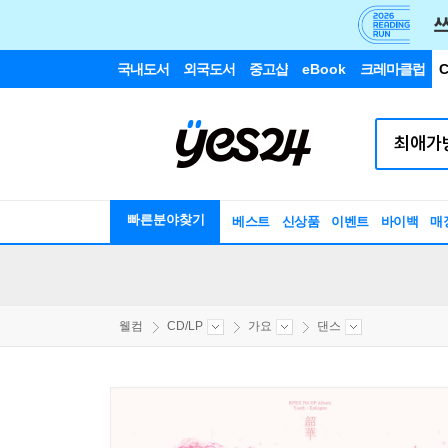
국내도서
외국도서
중고샵
eBook
크레마클럽
C
빠른분야찾기
베스트
신상품
이벤트
바이백
매
웰컴
CD/LP
가요
댄스