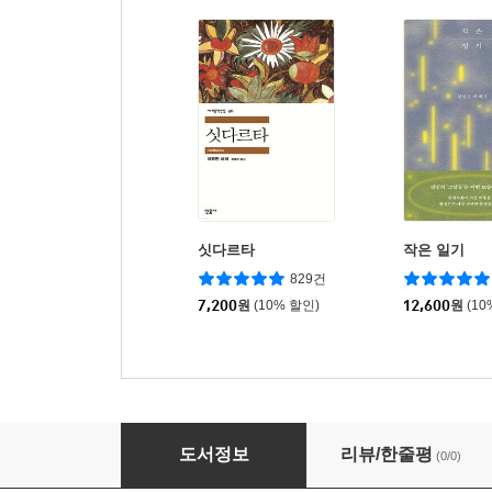
싯다르타
작은 일기
829건
7,200
원
(10% 할인)
12,600
원
(10
애도라는 섬
도서정보
리뷰/한줄평
(0/0)