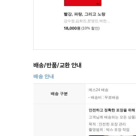
빨강, 파랑, 그리고 노랑
강수정,김희진,문영민,박찬경,서동진,양효실,오사카 고이치로,유운성,만수르 지크리,조지 클라크 공저
18,000
원
(10% 할인)
배송/반품/교환 안내
배송 안내
예스24 배송
배송 구분
배송비 : 무료배송
안전하고 정확한 포장을 위해 
고객님께 배송되는 모든 상품을
목적 : 안전한 포장 관리
촬영범위 : 박스 포장 작업