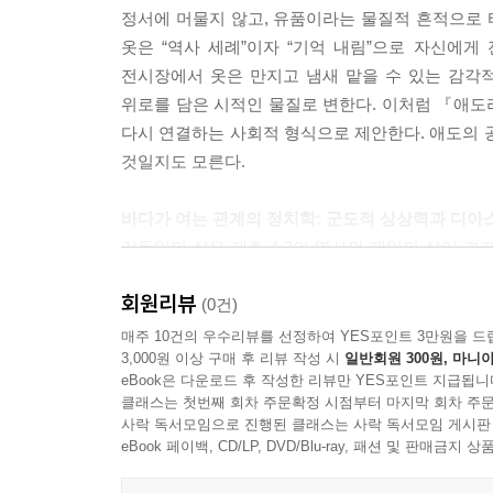
‘지평(地平)’이란 말에 유의하자. 이해란 지평이 
정서에 머물지 않고, 유품이라는 물질적 흔적으로
지평에서 우리가 보내는 시선 너머의 수평과 더구나
옷은 “역사 세례”이자 “기억 내림”으로 자신에게 
에서 어떻게 가능할 것인가. 우리는 바다를 땅에서 
전시장에서 옷은 만지고 냄새 맡을 수 있는 감각
---p.92
위로를 담은 시적인 물질로 변한다. 이처럼 『애도라
다시 연결하는 사회적 형식으로 제안한다. 애도의 
그렇다면 바닷물을 통해 사고한다는 것은 국민국가의 
것일지도 모른다.
안에서 사고할 때, 우리는 제주-오사카, 목포-후쿠
개념은 중요한 단서를 제공한다. 그것은 수평적이고,
바다가 여는 관계의 정치학: 군도적 상상력과 디아
기울일 때, 우리는 기존의 지도를 다시 그릴 수밖에 
김동일의 삶은 제주 4·3의 역사와 재일의 삶이 결
일본으로 건너가 재일의 삶을 산 김동일의 경험은 이
--- p.111~112
회원리뷰
정체성, 디아스포라적 소속감, 여성들의 저항, 바다를
(0건)
자, 제주와 일본, 과거와 현재를 잇는 관계적 
매주 10건의 우수리뷰를 선정하여 YES포인트 3만원을 드
3,000원 이상 구매 후 리뷰 작성 시
일반회원 300원, 마니아
존재론을 읽어내고, 권준희는 멀리서 떠나는 
eBook은 다운로드 후 작성한 리뷰만 YES포인트 지급됩니
디아스포라와 바다의 몸을, 히비노 민용은 평범한 
클래스는 첫번째 회차 주문확정 시점부터 마지막 회차 주문
입장을 취하지만, 공통적으로 바다를 경계와 이동, 차
사락 독서모임으로 진행된 클래스는 사락 독서모임 게시판
사건이 아니라, 군도적 상상력 속에서 서로 울리
eBook 페이백, CD/LP, DVD/Blu-ray, 패션 및 판매금
경험이나 정체성 정치의 문제로만 다루지 않는다. 