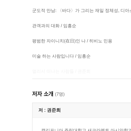
군도적 만남: 〈바다〉가 그리는 재일 정체성, 디아
관객과의 대화 / 임흥순
평범한 자이니치(在日)인 나 / 히비노 민용
미술 하는 사람입니다 / 임흥순
멀리서 떠나는 사람들 / 권준희
심방과의 대화 / 임흥순
저자 소개
(7명)
제주에서 다르게 살아가는 여성들의 바다 / 윤여일
저 :
권준희
제주국제공항 / 임흥순
캘리포니아 주립대학교 새크라멘토 아시안학과 