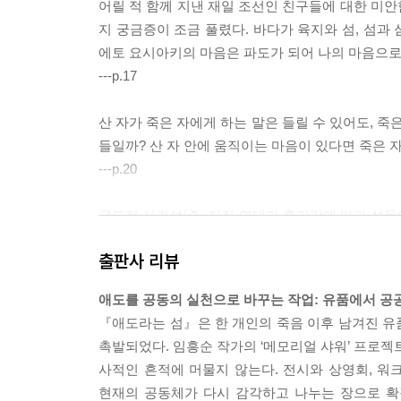
어릴 적 함께 지낸 재일 조선인 친구들에 대한 미
지 궁금증이 조금 풀렸다. 바다가 육지와 섬, 섬과
에토 요시아키의 마음은 파도가 되어 나의 마음으로 
---p.17
산 자가 죽은 자에게 하는 말은 들릴 수 있어도, 죽
들일까? 산 자 안에 움직이는 마음이 있다면 죽은 
---p.20
군도적 시간성(즉, 지질 연대가 흘러감에 따라 섬
계, 더 나아가 아시아·태평양 전반의 역학 관계는 
출판사 리뷰
---p.39
애도를 공동의 실천으로 바꾸는 작업: 유품에서 
낯선 관객의 손에 들어간 이 옷들은 새로운 주인에
『애도라는 섬』은 한 개인의 죽음 이후 남겨진 유
성을 강조하는 신유물론은 이번 전시에서 부각된 옷
촉발되었다. 임흥순 작가의 ‘메모리얼 샤워’ 프로젝
---p.64
사적인 흔적에 머물지 않는다. 전시와 상영회, 워
현재의 공동체가 다시 감각하고 나누는 장으로 확