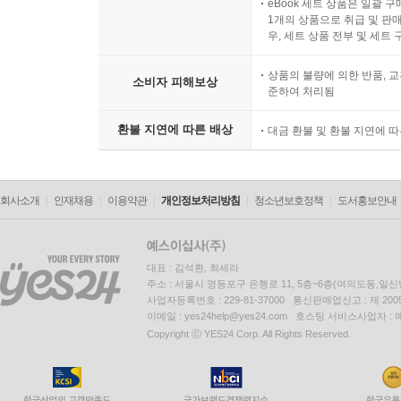
eBook 세트 상품은 일괄 
1개의 상품으로 취급 및 판매
우, 세트 상품 전부 및 세트
상품의 불량에 의한 반품, 교
소비자 피해보상
준하여 처리됨
환불 지연에 따른 배상
대금 환불 및 환불 지연에 
회사소개
인재채용
이용약관
개인정보처리방침
청소년보호정책
도서홍보안내
대표 : 김석환, 최세라
주소 : 서울시 영등포구 은행로 11, 5층~6층(여의도동,일신
사업자등록번호 : 229-81-37000 통신판매업신고 : 제 200
이메일 : yes24help@yes24.com 호스팅 서비스사업자 :
Copyright ⓒ YES24 Corp. All Rights Reserved.