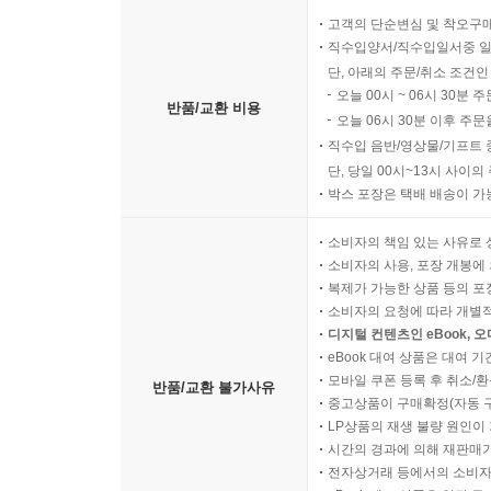
고객의 단순변심 및 착오구
직수입양서/직수입일서중 일
단, 아래의 주문/취소 조건인
오늘 00시 ~ 06시 30분 
반품/교환 비용
오늘 06시 30분 이후 주문
직수입 음반/영상물/기프트 
단, 당일 00시~13시 사이
박스 포장은 택배 배송이 가
소비자의 책임 있는 사유로 
소비자의 사용, 포장 개봉에 
복제가 가능한 상품 등의 포장을 
소비자의 요청에 따라 개별
디지털 컨텐츠인 eBook, 
eBook 대여 상품은 대여 기
모바일 쿠폰 등록 후 취소/환
반품/교환 불가사유
중고상품이 구매확정(자동 
LP상품의 재생 불량 원인이 기
시간의 경과에 의해 재판매가
전자상거래 등에서의 소비자