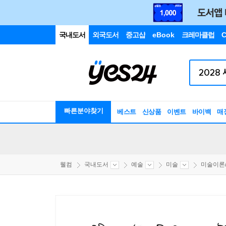
국내도서
외국도서
중고샵
eBook
크레마클럽
C
빠른분야찾기
베스트
신상품
이벤트
바이백
매
웰컴
국내도서
예술
미술
미술이론