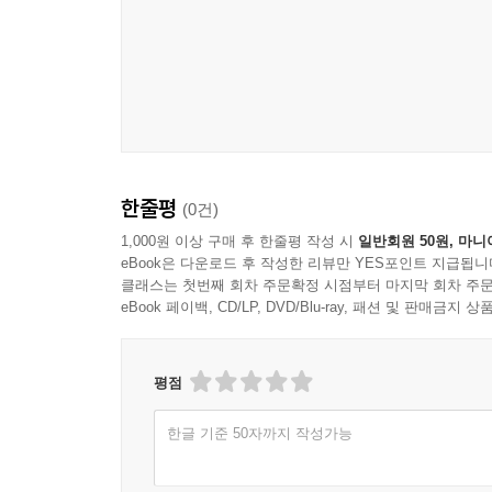
바다가, 상실된 장소를 대신하는 은유가 아니라 서로
프로젝트도 그렇거니와, 이 책도 바다를 매개로 
보여준다.
기록을 넘어 살아 움직이는 기억으로: 전시, 워크숍
『애도라는 섬』은 형식상으로는 프로젝트를 기록한
작가 노트와 드로잉, 연구자와 큐레이터의 원고, 프
한줄평
(0건)
아카이브라고 할 수 있다. 이 책에서 아카이브는 과
방식으로 재가동되는 기억의 장이 된다. 특히 ‘고치글
1,000원 이상 구매 후 한줄평 작성 시
일반회원 50원, 마니
eBook은 다운로드 후 작성한 리뷰만 YES포인트 지급됩니
속에서 다시 새로운 장면을 만들어내는 과정은,
클래스는 첫번째 회차 주문확정 시점부터 마지막 회차 주문
『애도라는 섬』은 단순한 기록집이 아니라, 기억을
eBook 페이백, CD/LP, DVD/Blu-ray, 패션 및 판매금
평점
한글 기준 50자까지 작성가능