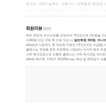
각했다.
한국의 과학기술학도 과학사나 과학철학 분과에 비
1984년 서울대학교 생명과학부 대학원에 ‘과학사 
--- p.305
설립되었고, 2010년에는 한국과학기술원(KAIST
비하면 크지 않지만 역동적이며, 시대적 상황이 
회원리뷰
점점 높아지고 있다.
(0건)
매주 10건의 우수리뷰를 선정하여 YES포인트 3만원을 드
3,000원 이상 구매 후 리뷰 작성 시
일반회원 300원, 마니아
무엇부터 어떻게 시작해야 할지 갈피를 잡기 어려
eBook은 다운로드 후 작성한 리뷰만 YES포인트 지급됩니
학부생, 대학원 전공자, 인접 학문 분야와 관련 분
클래스는 첫번째 회차 주문확정 시점부터 마지막 회차 주문
과학기술학의 전체 지형도를 볼 수 있게 친절한 개
사락 독서모임으로 진행된 클래스는 사락 독서모임 게시판
eBook 페이백, CD/LP, DVD/Blu-ray, 패션 및 판매금
개념에 대한 적확한 이해와 사용, 새로운 개념의 
과학기술학 분야에서 ‘개념어 사전’이라는 기획물을
사전』은 “대학생과 대학원생을 포함한 연구자, 그
대해 알고 싶거나 과학기술학을 인용하려고 할 때 
책제목에 ‘사전’이란 단어가 들어 있지만 용어풀
과학기술학이 약 반세기를 거치는 동안 학문 분야
사전이라고 명명한 것이다. 개념어는 이론가나 사