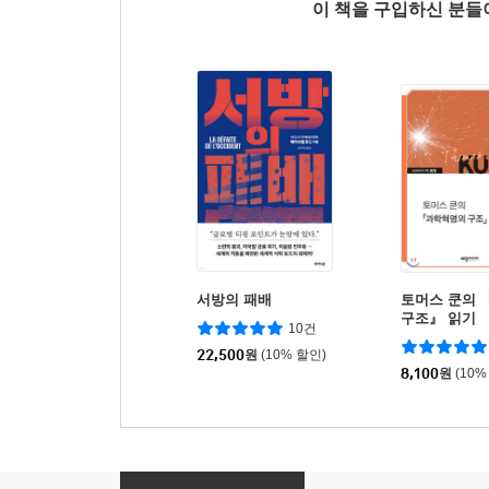
이 책을 구입하신 분
서방의 패배
토머스 쿤의
구조』 읽기
10건
22,500
원
(10% 할인)
8,100
원
(10%