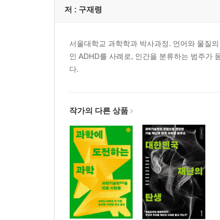
중개자/매개자 intermediary/mediator
저 :
구재령
아장스망 agencement
맹글 mangle
서울대학교 과학학과 박사과정. 언어와 물질의 
3장 존재론적 전회
인 ADHD를 사례로, 인간을 분류하는 범주가
존재론적 정치 ontological politics
다.
신유물론 new materialism
행위적 실재론 agential realism
수행성 performativity
작가의 다른 상품
배열구성 configuration
4장 기술과 기술정치
기술의 사회적 구성 social construction of technolo
이질적 공학 heterogeneous engineering
유체 기술 fluid technology
인프라스트럭처 infrastructure
기술적 해법 technological fix
기술정치 technopolitics