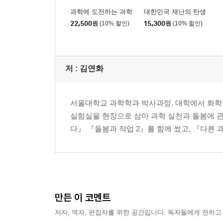
유지보수 maintenance
과학에 도전하는 과학
대한민국 재난의 탄생
22,500
원
(10% 할인)
15,300
원
(10% 할인)
5장 과학기술 거버넌스, 시민 참여와 윤리
규제과학 regulatory science
탈정상과학 post-normal science
저 :
김연화
수행되지 않은 과학 undone science
전문성 expertise
비전문적 전문성 lay expertise
서울대학교 과학학과 박사과정. 대학에서 화학
전문가적 시야 professional vision
실험실을 현장으로 삼아 과학 실천과 돌봄에 관
확실성의 골짜기 certainty trough
다』 『돌봄과 작업 2』를 함께 썼고, 『다른 과
시민 인식론 civic epistemology
공동생산 co-production
사회기술적 상상 sociotechnical imaginaries
윤리적 안무 ethical choreography
만든 이 코멘트
6장 의료, 생명정치, 환경
저자, 역자, 편집자를 위한 공간입니다. 독자들에게 전하고
의료화 medicalization