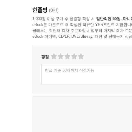
자신만의 사유를 전개하는 데 있어 핵심적인 요소
한줄평
(0건)
잡은 개념어마다 ‘한 줄 요약’, ‘연관 개념어’, ‘해
주조한 학자의 언어로 정확한 정의를 전달한다. 본문
1,000원 이상 구매 후 한줄평 작성 시
일반회원 50원, 마니
eBook은 다운로드 후 작성한 리뷰만 YES포인트 지급됩니
안에 필수적인 내용이 포괄되도록 했다. 개념들
클래스는 첫번째 회차 주문확정 시점부터 마지막 회차 주문
수록했다.
eBook 페이백, CD/LP, DVD/Blu-ray, 패션 및 판매금
평점
한글 기준 50자까지 작성가능