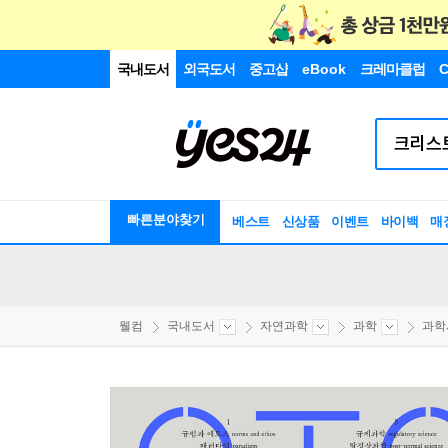
국내도서
외국도서
중고샵
eBook
크레마클럽
C
빠른분야찾기
베스트
신상품
이벤트
바이백
매
웰컴
국내도서
자연과학
과학
과학