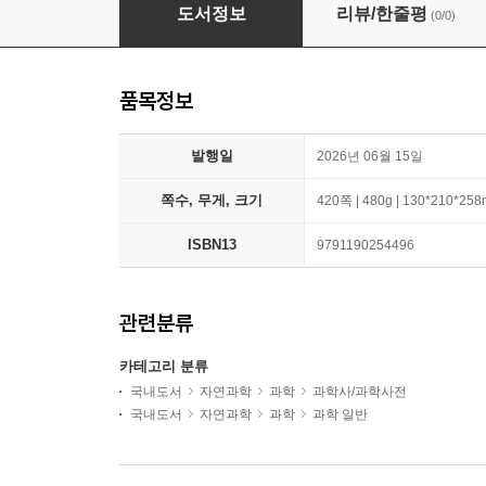
STS 개념어 사전
도서정보
리뷰/한줄평
(0/0)
품목정보
발행일
2026년 06월 15일
쪽수, 무게, 크기
420쪽 | 480g | 130*210*25
ISBN13
9791190254496
관련분류
카테고리 분류
국내도서
자연과학
과학
과학사/과학사전
국내도서
자연과학
과학
과학 일반