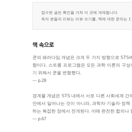
생의료화 biomedicalization
접수된 글은 확인을 거쳐 이 곳에 게재됩니다.
생명입헌주의 bioconstitutionalism
독자 분들의 리뷰는 리뷰 쓰기를, 책에 대한 문의는 1:
생명자본 biocapital
신경화학적 자아 neurochemical self
인간 만들어 내기와 루핑 효과 making up people & loop
책 속으로
우려물 matters of concern
쿤의 패러다임 개념은 크게 두 가지 방향으로 STS
7장 페미니즘, 포스트휴머니즘, 탈식민주의 STS
향이다. 스트롱 프로그램은 모든 과학 이론의 구
상황적 지식 situated knowledge
기 위해서 쿤을 변형했다.
응답능력 response-ability
--- p.28
돌봄의 논리 logic of care
돌봄물 matters of care
경계물 개념은 STS 내에서 서로 다른 사회세계 간
사이보그 cyborg
안에서 일어나는 것이 아니라, 과학자·기술자·정책 
포스트휴먼 posthuman
하는 복잡한 장에서 전개된다. 이때 완전한 합의나
형상 figure
--- p.67
탈식민주의 테크노사이언스 postcolonial technoscie