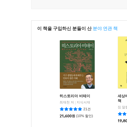
이 책을 구입하신 분들이 산
분야 연관 책
히스토리아 비테이
세상
책
최재천 저
지식서재
|
짐 알
21건
21,600
원
(10% 할인)
19,8