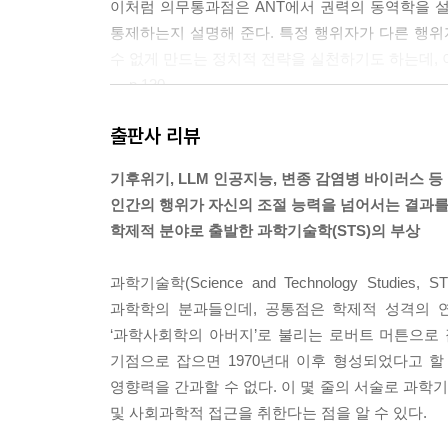
이처럼 의무통과점은 ANT에서 권력의 동역학을 
8장 인류세, 가이아
통제하는지 설명해 준다. 특정 행위자가 다른 행
알터라이프 alterlife
수 없게 만드는 정치적 전략을 실천하기도 하는데,
가이아 2.0 Gaia 2.0
--- p.120
코스모폴리틱스 cosmopolitics
느린 과학 slow science
출판사 리뷰
근대인들은 세계를 둘로 나누어서 바라보는 이분법의
어 왔다. 그러나 20세기 후반 이후 인문·사회과학 
찾아보기
기후위기, LLM 인공지능, 변종 감염병 바이러스 등
회(performative turn), 둘째, 정동적 전회(affective 
인간의 행위가 자신의 조절 능력을 넘어서는 결과를
--- pp.167~168
학제적 분야로 출발한 과학기술학(STS)의 부상
일반인이 가진 전문성의 중요성은 과학자와 시민 사이의
과학기술학(Science and Technology Studi
는 1986년에 발생한 체르노빌 원자력발전소 사고 
과학학의 분과들인데, 공통점은 학제적 성격의 연
사이의 갈등을 분석한 것이다.
‘과학사회학의 아버지’로 불리는 로버트 머튼으로 
--- p.260
기점으로 잡으면 1970년대 이후 형성되었다고 
영향력을 간과할 수 없다. 이 몇 줄의 서술로 과
학문 개념으로서 의료화는 시대와 문제의식에 따라 강
및 사회과학적 접근을 취한다는 점을 알 수 있다.
영역에서 다루어지던 문제를 ‘질병’으로 재구성함으