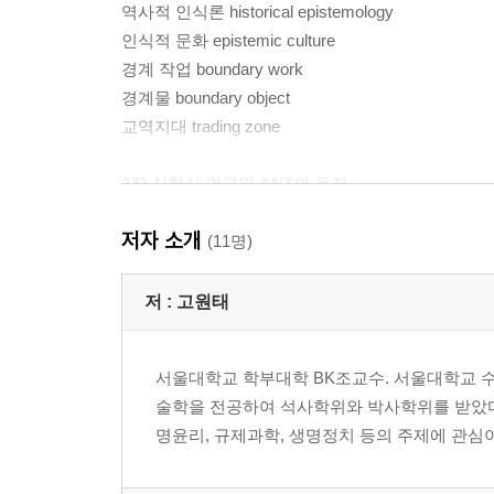
역사적 인식론 historical epistemology
인식적 문화 epistemic culture
경계 작업 boundary work
경계물 boundary object
교역지대 trading zone
2장 실험실 연구와 ANT의 등장
재현 replication
저자 소개
실험자의 회귀 experimenters’ regress
(11명)
행위자-네트워크 이론 actor-network theory, ANT
비인간 행위자 nonhuman actor, nonhumans
저 :
고원태
번역 translation
의무통과점 obligatory passage point, OPP
서울대학교 학부대학 BK조교수. 서울대학교 
기입 inscription
술학을 전공하여 석사학위와 박사학위를 받았다
불변의 가동물 immutable mobiles
명윤리, 규제과학, 생명정치 등의 주제에 관심이
테크노사이언스 technoscience
계산(번역)의 중심 center of calculation(translation)