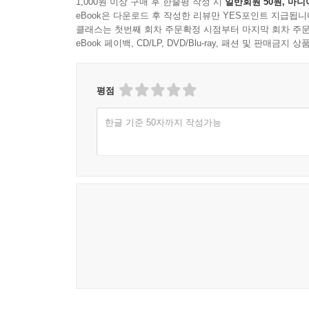
1,000원 이상 구매 후 한줄평 작성 시
일반회원 50원, 마니
오래된 미술도 품고 있다.
eBook은 다운로드 후 작성한 리뷰만 YES포인트 지급됩니
3. “갤러리는 어렵다”는 편견을 허무는 책
--- p.137
클래스는 첫번째 회차 주문확정 시점부터 마지막 회차 주문
무엇보다 이 책의 가장 큰 매력은 예술을 해설하지
eBook 페이백, CD/LP, DVD/Blu-ray, 패션 및 판매금
감정과 기억, 질문들을 따라가며 독자 스스로 예술
상처와 분노로 시작했던 생팔의 예술이 팅겔리를 
살았던 내 작은 예술 경험의 기록”이라고 저자가 
대미술계에서 다시 언급된 시간도 이 분수의 물줄기
낯선 독자들에게도 편안하게 다가간다.
평점
예술은 여전히 현재 진행형이었다.
더불어 “갤러리는 어렵다”는 편견을 조용히 허문
--- p.157
한글 기준 50자까지 작성가능
특별한 사람만의 것이 아니라 누구에게나 열려 있
메시지는 예술 앞에서 주저하는 많은 이들에게 따뜻
갤러리를 방문한다는 건 누군가의 집을 방문하는 일
한다는 건 무심코 지나쳐 버렸던 무언가를 다시 보
4. 이미지가 넘치는 시대, 오래 바라보는 힘에 대하
--- p.191
무엇보다 이 책은 빠르게 소비되는 이미지와 짧은 콘
초짜리 영상으로는 닿을 수 없는 감각들, 한 작품 
에밀 아자르(로맹 가리 가 1975년에 쓴 소설 『자
그래서 이 책은 단순한 파리 예술 기행서가 아니라
가 경험하는 세상과 그를 돌봐주는 로자 아주머니를
명소 중심의 여행 콘텐츠에 익숙한 독자들에게 
마르셀 알릭스에 갈 때면 늘 『자기 앞의 생』의 오
랜드마크보다 골목 안 작은 갤러리와 독립 예술 
가락하는 하밀 할아버지나 전직 권투선수지만 매춘을
입체적으로 보여준다. 이러한 시선은 최근 세계 
람들의 삶을 더 깊게 상상해볼 수 있었다.