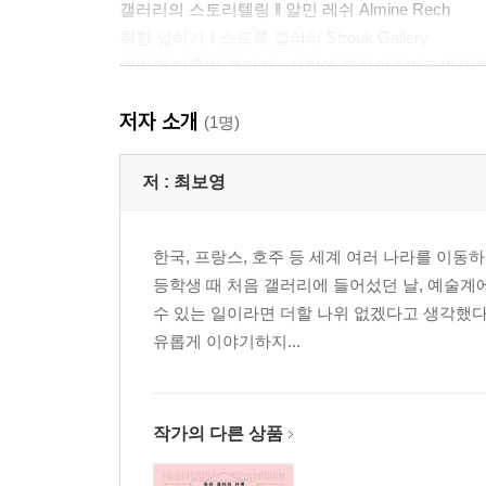
갤러리의 스토리텔링 ‖ 알민 레쉬 Almine Rech
취향 넓히기 ‖ 스트룩 갤러리 Strouk Gallery
벨빌의 다홍빛 갤러리 - 사랑에 관하여 ‖ 마르셀 알릭스 Ma
호맹빌의 갤러리 공동체 ‖ 갤러리 조셀린 울프 Galerie J
저자 소개
작지만 작지 않은 갤러리 ‖ 22.48m2
(1명)
동-서양 그 너머에 ‖ 갤러리 바지우 Galerie Vazieux
이름 없는 이해의 자리에서, 파리의 아프리카 미술 ‖ 마
저 :
최보영
한국, 프랑스, 호주 등 세계 여러 나라를 이동
등학생 때 처음 갤러리에 들어섰던 날, 예술계에
수 있는 일이라면 더할 나위 없겠다고 생각했다
유롭게 이야기하지...
작가의 다른 상품