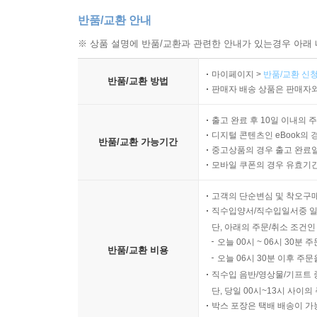
반품/교환 안내
※ 상품 설명에 반품/교환과 관련한 안내가 있는경우 아래 
마이페이지 >
반품/교환 신청
반품/교환 방법
판매자 배송 상품은 판매자와
출고 완료 후 10일 이내의 
디지털 콘텐츠인 eBook의 
반품/교환 가능기간
중고상품의 경우 출고 완료일
모바일 쿠폰의 경우 유효기간(
고객의 단순변심 및 착오구
직수입양서/직수입일서중 일
단, 아래의 주문/취소 조건인
오늘 00시 ~ 06시 30분 
반품/교환 비용
오늘 06시 30분 이후 주문
직수입 음반/영상물/기프트 
단, 당일 00시~13시 사이
박스 포장은 택배 배송이 가