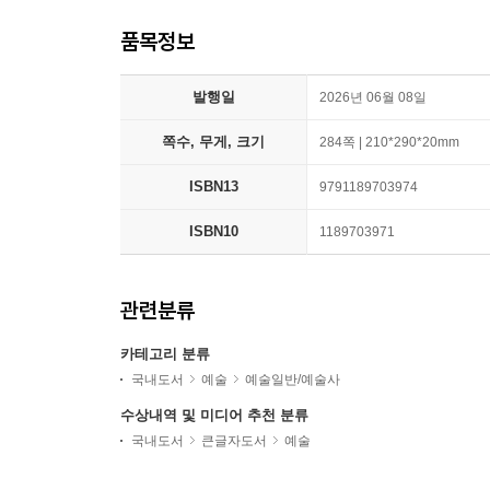
품목정보
발행일
2026년 06월 08일
쪽수, 무게, 크기
284쪽 | 210*290*20mm
ISBN13
9791189703974
ISBN10
1189703971
관련분류
카테고리 분류
국내도서
예술
예술일반/예술사
수상내역 및 미디어 추천 분류
국내도서
큰글자도서
예술