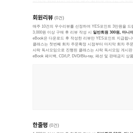
미감과 정체성이 파리의 예술 현장과 만나는 순간들을
조하고 다른 것으로 취급하기보다는 인정하고받아들
아울러 이 책은 예술만이 아니라 파리라는 도시 자
--- p.68
회원리뷰
아래의 거리, 갤러리마다 다른 공기와 사람들의 표
(0건)
제안한다.
매주 10건의 우수리뷰를 선정하여 YES포인트 3만원을 드
세미오즈는 취향과 문화적 위계를 향한 질문들을 
3,000원 이상 구매 후 리뷰 작성 시
일반회원 300원, 마니아
방문한 세미오즈의 전시에는 환상적인 화면 아래 
eBook은 다운로드 후 작성한 리뷰만 YES포인트 지급됩니
2. 예술과 문학, 도시와 삶을 넘나드는 감각의 기록
않는 잔잔한 메시지가 있었다.
클래스는 첫번째 회차 주문확정 시점부터 마지막 회차 주문
이 책의 또 다른 매력은 예술과 문학, 도시와 삶
사락 독서모임으로 진행된 클래스는 사락 독서모임 게시판
--- p.74
떠올리고, 사진 작품 속 색채를 보며 피에르 보나
eBook 페이백, CD/LP, DVD/Blu-ray, 패션 및 판매금
영화의 장면처럼 묘사된다. 그래서 독자는 단지 
내가 가봤던 갤러리들은 예술에 진심인 곳들이었는데
자연스럽게 경험하게 된다.
이 시원치 않았다. 어쩌면 그들의 이야기가 맞을지
특히 사진 전문 공간 ‘폴카 갤러리’ 편에서는 사
--- p.113
캘리포니아 풍경 사진을 통해 독자는 아직 가보지
라르티그의 사진 앞에서는 벨 에포크 시대의 낭만을
예술의 순수성이란 무엇일까? 이런 질문들에 누군가는
경험이다.
판의 여지가 많더라도, 구별을 지연시키는 애매함이
“나는 동양화를 하니까 서양에 가는 것이고, 너는 
--- p.134
이응노 화백의 이 명징한 한마디처럼, 이 책은 서
한줄평
(0건)
한국 작가들의 흔적과 동양적 미감까지 자연스럽게 
파리에 익숙해졌다가도 이렇게 가끔 도시 전체에 그