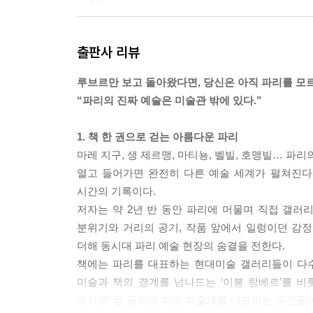
전시를 같이 보러 왔던 친구가 자신은 벨 에포크 시
출판사 리뷰
야기하며 우린 겪어보지 못한 시대를 그리워했다. 
버린다. 그 러면 작가가 바라보았던 그 느낌 그대로
루브르만 보고 돌아왔다면, 당신은 아직 파리를 모르
--- p.41
“파리의 진짜 예술은 미술관 밖에 있다.”
하나의 갤러리를 최대한 다각도에서 보는 이유는 파
1. 책 한 권으로 걷는 아름다운 파리
이러한 기준들이 좋은 갤러리를 가려내는 데 충분할
마레 지구, 생 제르맹, 마티뇽, 벨빌, 호맹빌… 파
--- p.53
열고 들어가면 완전히 다른 예술 세계가 펼쳐진다
시간의 기록이다.
좋은 갤러리를 가늠하는 데는 객관적 기준이 있겠지만
저자는 약 2년 반 동안 파리에 머물며 직접 갤러
는 묘사가 지나치게 많은 고전 소설 같고, 단어 하나
분위기와 거리의 공기, 작품 앞에서 일렁이던 감
--- p.63
더해 동시대 파리 예술 현장의 숨결을 전한다.
책에는 파리를 대표하는 현대미술 갤러리들이 다수 
태초의 욕망, 휴식, 본능을 말하는 붉은 회화 시리즈
미술과 책의 경계를 넘나드는 ‘이봉 랑베르’를 비
는 건 아니라는 생각이 들었다. 우리는 열심히 일
바지우’ 등 동시대 파리 미술계를 대표하는 공간들
때에 따라 다르게 발현해가면서 살지만 나라는 주체