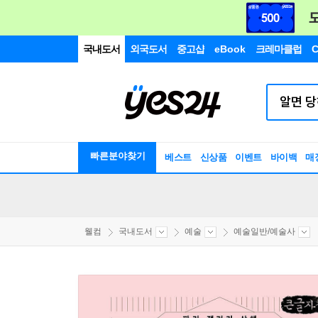
국내도서
외국도서
중고샵
eBook
크레마클럽
C
빠른분야찾기
베스트
신상품
이벤트
바이백
매
웰컴
국내도서
예술
예술일반/예술사