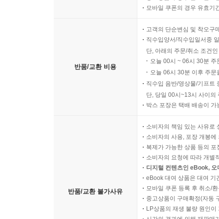
모바일 쿠폰의 경우 유효기간(
고객의 단순변심 및 착오구
직수입양서/직수입일서중 일
단, 아래의 주문/취소 조건인
오늘 00시 ~ 06시 30분 
반품/교환 비용
오늘 06시 30분 이후 주문
직수입 음반/영상물/기프트 
단, 당일 00시~13시 사이
박스 포장은 택배 배송이 가
소비자의 책임 있는 사유로 
소비자의 사용, 포장 개봉에 
복제가 가능한 상품 등의 포장을 
소비자의 요청에 따라 개별
디지털 컨텐츠인 eBook, 
eBook 대여 상품은 대여 기
모바일 쿠폰 등록 후 취소/환
반품/교환 불가사유
중고상품이 구매확정(자동 
LP상품의 재생 불량 원인이 기
시간의 경과에 의해 재판매가