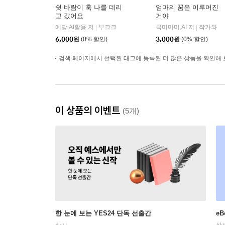
쉿 바람이 훅 나를 데리
엄마의 꿈은 이루어진
고 갔어요
거야
예당,AI활용 저
부크크
극미마미,AI 저
작가와
|
|
6,000
원
(0% 할인)
3,000
원
(0% 할인)
검색 페이지에서 선택된 태그에 등록된 더 많은 상품을 확인해 
이 상품의 이벤트
(5개)
한 눈에 보는 YES24 단독 선출간
e
상시
상