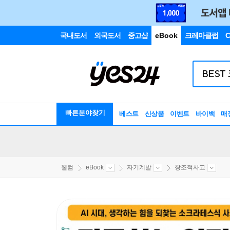
국내도서
외국도서
중고샵
eBook
크레마클럽
C
빠른분야찾기
베스트
신상품
이벤트
바이백
매
웰컴
eBook
자기계발
창조적사고