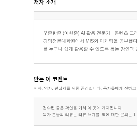
저자 소개
7장 일터에서 질문하는 법
8장 관계를 바꾸는 질문
9장 자기 자신에게 묻는 법
꾸준한준 (이한준) AI 활용 전문가 · 콘텐츠 
경영전문대학원에서 MIS와 마케팅을 공부했다. 
제4부 질문하는 인간의 미래
를 누구나 쉽게 활용할 수 있도록 돕는 강연과 콘텐츠 
10장 교육의 재발명
11장 조직과 사회를 바꾸는 질문
12장 인간이라는 질문
만든 이 코멘트
저자, 역자, 편집자를 위한 공간입니다. 독자들에게 전하고
나가며
접수된 글은 확인을 거쳐 이 곳에 게재됩니다.
독자 분들의 리뷰는 리뷰 쓰기를, 책에 대한 문의는 1: