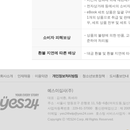
전자상거래 등에서의 소비자
eBook 세트 상품은 일괄 
1개의 상품으로 취급 및 판매
우, 세트 상품 전부 및 세트
상품의 불량에 의한 반품, 교
소비자 피해보상
준하여 처리됨
환불 지연에 따른 배상
대금 환불 및 환불 지연에 
회사소개
인재채용
이용약관
개인정보처리방침
청소년보호정책
도서홍보안내
대표 : 김석환, 최세라
주소 : 서울시 영등포구 은행로 11, 5층~6층(여의도동,일신
사업자등록번호 : 229-81-37000 통신판매업신고 : 제 200
이메일 : yes24help@yes24.com 호스팅 서비스사업자 :
Copyright ⓒ YES24 Corp. All Rights Reserved.