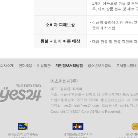
1개의 상품으로 취급 및 판매
우, 세트 상품 전부 및 세트
상품의 불량에 의한 반품, 교
소비자 피해보상
준하여 처리됨
환불 지연에 따른 배상
대금 환불 및 환불 지연에 
회사소개
인재채용
이용약관
개인정보처리방침
청소년보호정책
도서홍보안내
대표 : 김석환, 최세라
주소 : 서울시 영등포구 은행로 11, 5층~6층(여의도동,일신
사업자등록번호 : 229-81-37000 통신판매업신고 : 제 200
이메일 : yes24help@yes24.com 호스팅 서비스사업자 :
Copyright ⓒ YES24 Corp. All Rights Reserved.