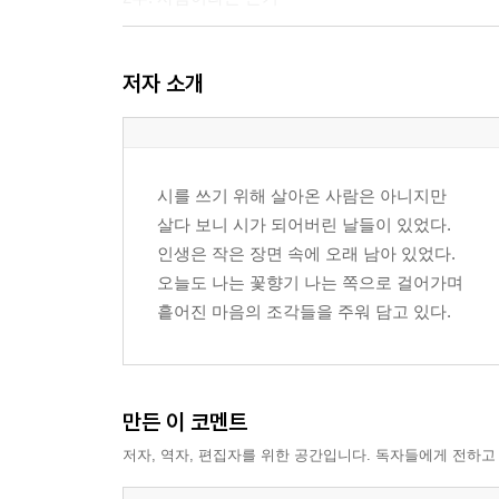
전철역 … 28
저자 소개
바람 불면 … 30
기다림 … 32
옥수수 심는 날 … 33
짧은 하루 … 34
시를 쓰기 위해 살아온 사람은 아니지만
대방어 … 35
살다 보니 시가 되어버린 날들이 있었다.
아내의 생일 … 36
인생은 작은 장면 속에 오래 남아 있었다.
비와 당신 … 37
오늘도 나는 꽃향기 나는 쪽으로 걸어가며
흩어진 마음의 조각들을 주워 담고 있다.
3부. 그리움은 늙지 않는다
고무신 … 40
부추꽃 … 42
만든 이 코멘트
대나무 숲 … 43
저자, 역자, 편집자를 위한 공간입니다. 독자들에게 전하고
치매 … 44
그런 사람 … 45