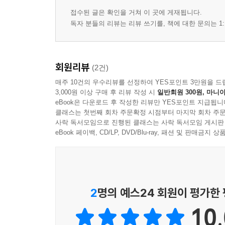
너의 8월 … 46
접수된 글은 확인을 거쳐 이 곳에 게재됩니다.
님 … 47
독자 분들의 리뷰는 리뷰 쓰기를, 책에 대한 문의는 1:
거북바위 곁에서 … 49
경계에 대하여 … 50
회원리뷰
(2건)
4부. 바람은 다시 꽃향기로
매주 10건의 우수리뷰를 선정하여 YES포인트 3만원을 드
3,000원 이상 구매 후 리뷰 작성 시
일반회원 300원, 마니아
저녁노을 … 54
eBook은 다운로드 후 작성한 리뷰만 YES포인트 지급됩니
클래스는 첫번째 회차 주문확정 시점부터 마지막 회차 주문
세 개의 궤적 … 55
사락 독서모임으로 진행된 클래스는 사락 독서모임 게시판
잠 못 이루는 밤 … 56
eBook 페이백, CD/LP, DVD/Blu-ray, 패션 및 판매금
내가 갈대 … 57
꽃향기 … 58
에필로그 …60
2
명의 예스24 회원이 평가한
10.