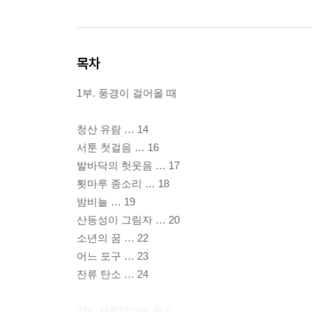
목차
1부. 풍경이 걸어올 때
청산 유람 … 14
서툰 첫걸음 … 16
발바닥의 헛웃음 … 17
툇마루 종소리 … 18
밤비늘 … 19
산등성이 그림자 … 20
소년의 꿈 … 22
어느 포구 … 23
잔류 탄소 … 24
2부. 사람이라는 온기