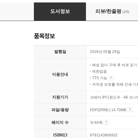
꽃향기의 궤적
도서정보
리뷰/한줄평
(2/5)
품목정보
발행일
2026년 05월 29일
배송 없이 구매 후 바로 읽
제한없음
이용안내
TTS 가능
저작권 보호를 위해 인쇄 기
지원기기
크레마 /PC(윈도우 - 4K 모
파일/용량
PDF(DRM) | 14.70MB
페이지 수
약 64쪽
ISBN13
9791143806932