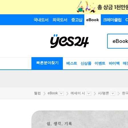
국내도서
외국도서
중고샵
eBook
크레마클럽
C
빠른분야찾기
베스트
신상품
이벤트
바이백
매
웰컴
eBook
에세이 시
시/평론
한국