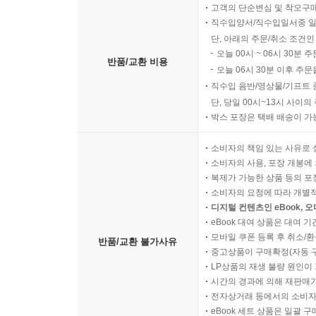
고객의 단순변심 및 착오구
직수입양서/직수입일서중 일
단, 아래의 주문/취소 조건인
오늘 00시 ~ 06시 30분 
반품/교환 비용
오늘 06시 30분 이후 주문
직수입 음반/영상물/기프트 
단, 당일 00시~13시 사이
박스 포장은 택배 배송이 가
소비자의 책임 있는 사유로 
소비자의 사용, 포장 개봉에 
복제가 가능한 상품 등의 포장을 
소비자의 요청에 따라 개별
디지털 컨텐츠인 eBook, 
eBook 대여 상품은 대여 기
모바일 쿠폰 등록 후 취소/환
반품/교환 불가사유
중고상품이 구매확정(자동 
LP상품의 재생 불량 원인이 기
시간의 경과에 의해 재판매가
전자상거래 등에서의 소비자
eBook 세트 상품은 일괄 