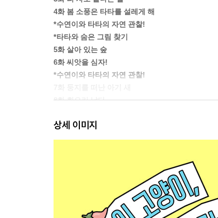
4화 봄 소풍은 타타를 설레게 해
*수연이와 타타의 자연 관찰!
*타타와 숨은 그림 찾기
5화 살아 있는 숲
6화 씨앗을 심자!
*수연이와 타타의 자연 관찰!
7화 둥지를 떠난 아기 새
8화 회오리 날다
*수연이와 타타의 자연 관찰!
상세 이미지
*타타와 봄 생물 퀴즈
정답