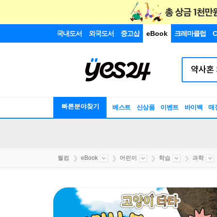
국내도서
외국도서
중고샵
eBook
크레마클럽
C
빠른분야찾기
베스트
신상품
이벤트
바이백
매
웰컴
eBook
어린이
학습
과학