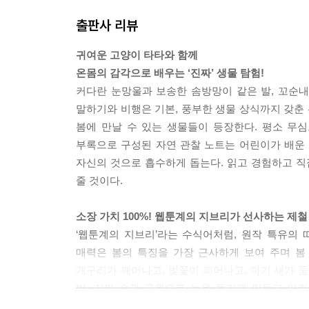
출판사 리뷰
귀여운 고양이 타타와 함께
온몸의 감각으로 배우는 ‘진짜’ 생물 탐험!
커다란 눈망울과 보송한 솜방망이 같은 발, 꼬순내
말하기와 비행은 기본, 풍부한 생물 상식까지 갖춘 
봄에 만날 수 있는 생물들이 등장한다. 평소 무
부록으로 구성된 자연 관찰 노트는 어린이가 배운
자신의 것으로 흡수하게 돕는다. 읽고 경험하고 직
줄 것이다.
소장 가치 100%! 웹툰계의 지브리가 선사하는 제철
‘웹툰계의 지브리’라는 수식어처럼, 원작 특유의
매력은 봄의 특징을 가장 근사하게 보여 주며 봄
개구리가 깨어나고, 벚꽃이 피어나고, 아기 새가 
밖, 진짜 숲과 공원으로 눈을 돌리게 만들고 어
결합되어, 단순히 읽는 데 그치지 않고 어린이가 직