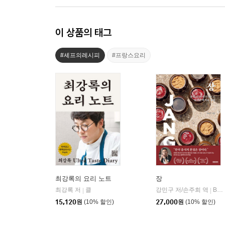
이 상품의 태그
#셰프의레시피
#프랑스요리
최강록의 요리 노트
장
최강록 저
클
강민구 저/손주희 역
BOOKERS(북커스)
|
|
15,120
원
(10% 할인)
27,000
원
(10% 할인)