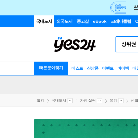
국내도서
외국도서
중고샵
eBook
크레마클럽
C
빠른분야찾기
베스트
신상품
이벤트
바이백
매
웰컴
국내도서
가정 살림
요리
생