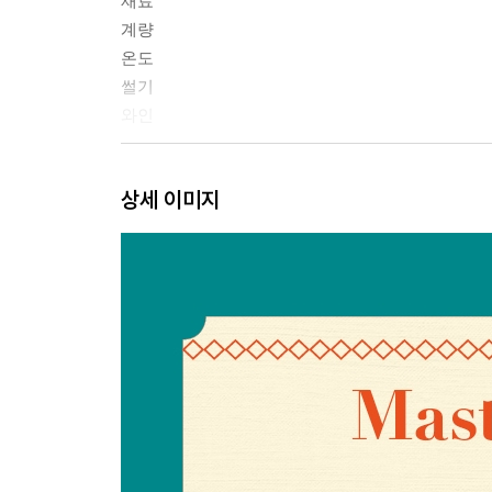
재료
계량
온도
썰기
와인
제1장 수프
상세 이미지
제2장 소스
제3장 달걀
제4장 앙트레와 오찬 요리
제5장 생선
제6장 가금류
제7장 육류
제8장 채소
제9장 콜드 뷔페
제10장 디저트와 케이크
옮긴이 주