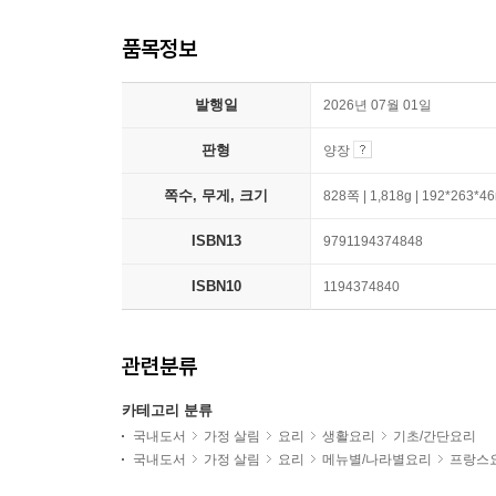
품목정보
발행일
2026년 07월 01일
판형
양장
쪽수, 무게, 크기
828쪽 | 1,818g | 192*263*
ISBN13
9791194374848
ISBN10
1194374840
관련분류
카테고리 분류
국내도서
가정 살림
요리
생활요리
기초/간단요리
국내도서
가정 살림
요리
메뉴별/나라별요리
프랑스