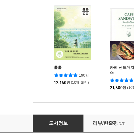
훌훌
카페 샌드위치
스
190건
12,150
원
(10% 할인)
21,600
원
(10
프랑스 요리의 기술
도서정보
리뷰/한줄평
(1/3)