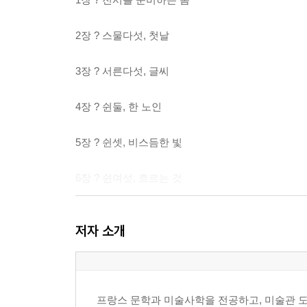
2장 ? 스물다섯, 첫날
3장 ? 서른다섯, 글씨
4장 ? 쉰둘, 한 노인
5장 ? 쉰셋, 비스듬한 빛
6장 ? 쉰여섯, 흐르는 것
7장 ? 지금, 그리고 박준
저자 소개
8장 ? 전시를 여는 날
에필로그
프랑스 문학과 미술사학을 전공하고, 미술관 