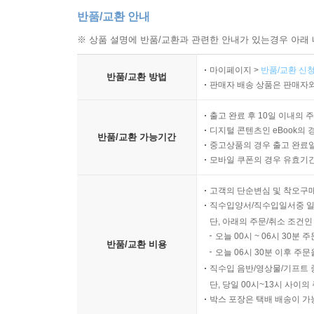
반품/교환 안내
※ 상품 설명에 반품/교환과 관련한 안내가 있는경우 아래 
마이페이지 >
반품/교환 신청
반품/교환 방법
판매자 배송 상품은 판매자와
출고 완료 후 10일 이내의 
디지털 콘텐츠인 eBook의 
반품/교환 가능기간
중고상품의 경우 출고 완료일
모바일 쿠폰의 경우 유효기간(
고객의 단순변심 및 착오구
직수입양서/직수입일서중 일
단, 아래의 주문/취소 조건인
오늘 00시 ~ 06시 30분 
반품/교환 비용
오늘 06시 30분 이후 주문
직수입 음반/영상물/기프트 
단, 당일 00시~13시 사이
박스 포장은 택배 배송이 가