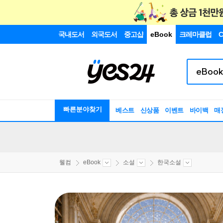
국내도서
외국도서
중고샵
eBook
크레마클럽
C
빠른분야찾기
베스트
신상품
이벤트
바이백
매
웰컴
eBook
소설
한국소설