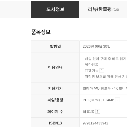
가장 완벽한 도서관의 시간
도서정보
리뷰/한줄평
(0/0)
품목정보
발행일
2026년 06월 30일
배송 없이 구매 후 바로 읽
제한없음
이용안내
TTS 가능
저작권 보호를 위해 인쇄 기
지원기기
크레마 /PC(윈도우 - 4K 모
파일/용량
PDF(DRM) | 1.14MB
페이지 수
약 81쪽
ISBN13
9791124433942