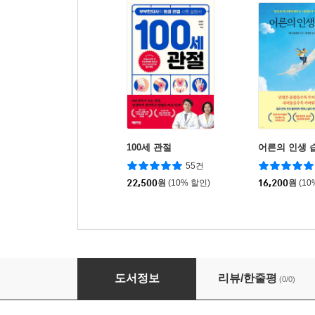
100세 관절
어른의 인생 
55건
22,500
원
(10% 할인)
16,200
원
(10
100세의 벽
도서정보
리뷰/한줄평
(0/0)