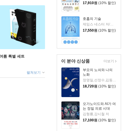
17,910
원
(10% 할인)
호흡의 기술
제임스 네스터 저/승영조 저
17,550
원
(10% 할인)
 여름 특별 세트
이 분야 신상품
더보기
부모의 노쇠와 나의
펼쳐보기
노화
정영일,선정수,김동우,윤은선,최정연 저
18,720
원
(10% 할인)
오가노이드와 AI가 여
는 정밀 의료 시대
김형룡,강시철 저
17,100
원
(10% 할인)