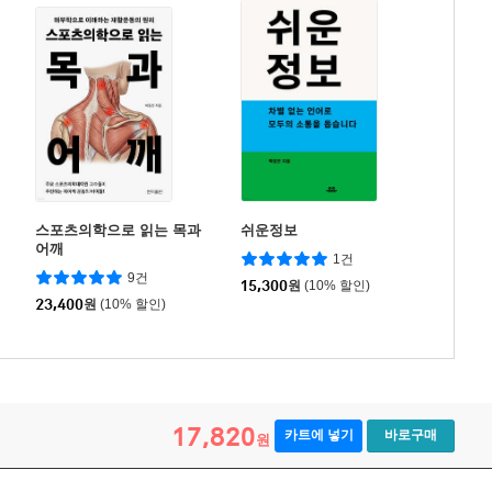
스포츠의학으로 읽는 목과
쉬운정보
어깨
1건
9건
15,300
원
(10% 할인)
23,400
원
(10% 할인)
17,820
카트에 넣기
바로구매
원