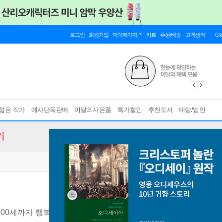
로그인
회원가입
마이페이지
카트
주문/배송
고객센터
Gl
젊은 작가
예사단독판매
이달의사은품
특가할인
추천도서
대량/법인
기
00세까지 행복하게 사는 법