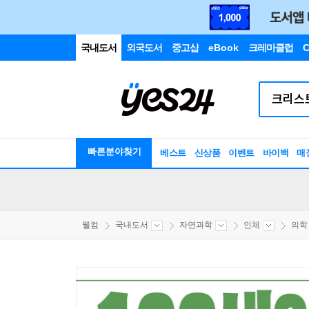
국내도서
외국도서
중고샵
eBook
크레마클럽
C
빠른분야찾기
베스트
신상품
이벤트
바이백
매
웰컴
국내도서
자연과학
인체
의학