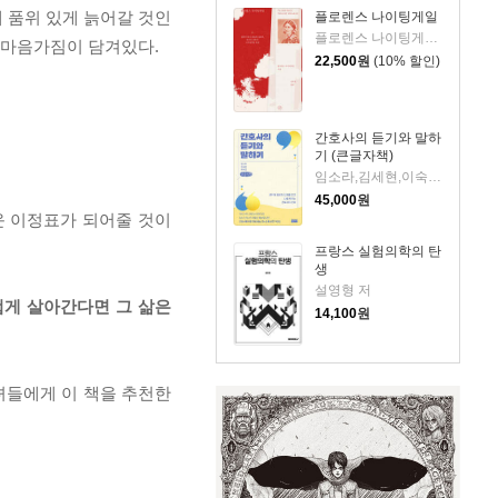
게 품위 있게 늙어갈 것인
플로렌스 나이팅게일
플로렌스 나이팅게일 저/김보은 역
와 마음가짐이 담겨있다.
22,500
원
(10% 할인)
간호사의 듣기와 말하
기 (큰글자책)
임소라,김세현,이숙경 저
45,000
원
운 이정표가 되어줄 것이
프랑스 실험의학의 탄
생
설영형 저
겁게 살아간다면 그 삶은
14,100
원
녀들에게 이 책을 추천한