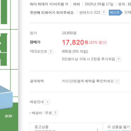
와다 히데키
저/
서지원
역
라라
2026년 06월 17일
원제 :
1
인체
첫번째 리뷰어가 되어주세요.
판매지수 222
베스트
정가
19,800원
17,820
원
판매가
(10% 할인)
YES포인트
990원 (5% 적립)
5만원이상 구매 시 2천원 추가적립
결제혜택
카드/간편결제 혜택을 확인하세요
배송안내
배송비 : 무료
중고상품
이 상품을 팔기