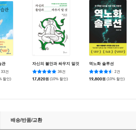
습관
자신의 불안과 싸우지 말것
역노화 솔루션
33건
36건
2건
% 할인)
17,820
원
(10% 할인)
19,800
원
(10% 할인)
배송/반품/교환