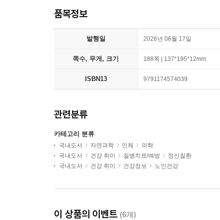
품목정보
발행일
2026년 06월 17일
쪽수, 무게, 크기
188쪽 | 137*195*12mm
ISBN13
9791174574039
관련분류
카테고리 분류
국내도서
자연과학
인체
의학
국내도서
건강 취미
질병치료/예방
정신질환
국내도서
건강 취미
건강정보
노인건강
이 상품의 이벤트
(6개)