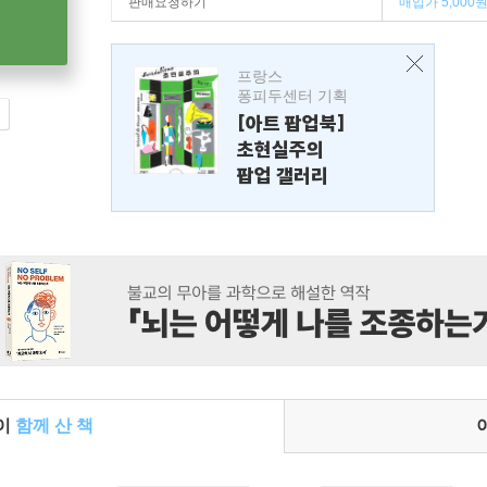
판매요청하기
매입가 5,000
프랑스
퐁피두센터 기획
[아트 팝업북]
초현실주의
팝업 갤러리
들이
함께 산 책