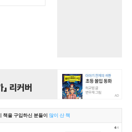
원
AD
이 책을 구입하신 분들이
많이 산 책
4
/4