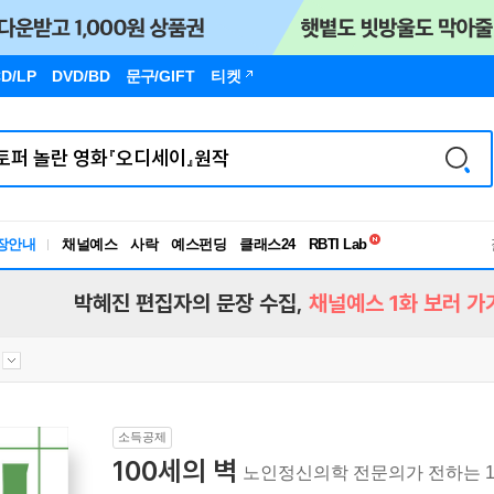
D/LP
DVD/BD
문구
/GIFT
티켓
독서유형검사
RBTI Lab
장안내
채널예스
사락
예스펀딩
클래스24
독서유형검사
박혜진 편집자의 문장 수집,
채널예스 1화 보러 가
소득공제
100세의 벽
노인정신의학 전문의가 전하는 1