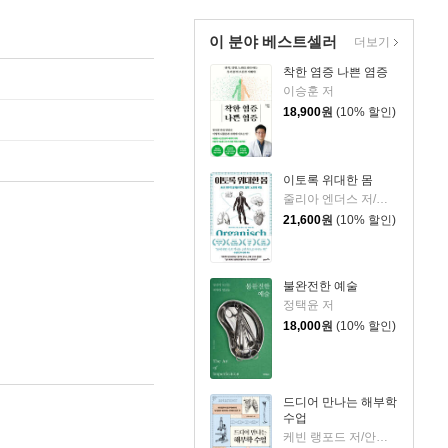
이 분야 베스트셀러
더보기
착한 염증 나쁜 염증
이승훈 저
18,900
원
(10% 할인)
이토록 위대한 몸
줄리아 엔더스 저/질 엔더스 그림/배명자 역
21,600
원
(10% 할인)
불완전한 예술
정택윤 저
18,000
원
(10% 할인)
드디어 만나는 해부학
수업
케빈 랭포드 저/안은미 역