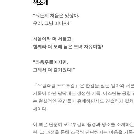
책소개
“뭐든지 처음은 있잖아.
우리, 그냥 떠나자!”
처음이라 더 서툴고,
함께라 더 오래 남은 모녀 자유여행!
“좌충우돌이지만,
그래서 더 즐거웠다!”
『우왕좌왕 포르투갈』은 환갑을 앞둔 엄마와 서른
기록이 아닌 팔딱대는 생생한 기록. 이스탄불 공항 
는 현실적인 순간들이 유쾌하면서도 진솔하게 펼쳐진
세이다.
이 책은 단순히 포르투갈의 풍경과 명소를 소개하는 
란, 그 과정을 통해 조금씩 단단해지는 마음을 기