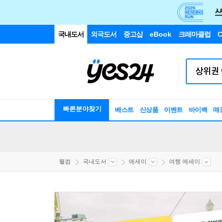
국내도서
외국도서
중고샵
eBook
크레마클럽
C
빠른분야찾기
베스트
신상품
이벤트
바이백
매
웰컴
국내도서
에세이
여행 에세이