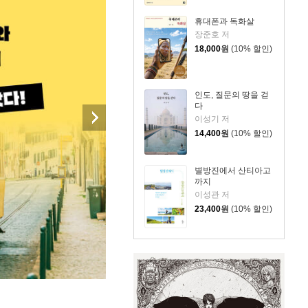
휴대폰과 독화살
장준호 저
18,000
원
(10% 할인)
인도, 질문의 땅을 걷
다
이성기 저
14,400
원
(10% 할인)
별방진에서 산티아고
까지
이성관 저
23,400
원
(10% 할인)