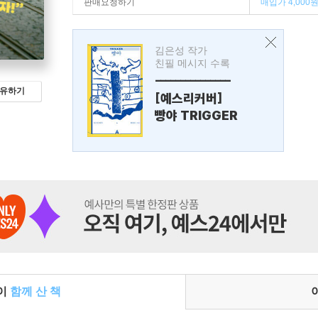
판매요청하기
매입가 4,000
김은성 작가
친필 메시지 수록
---------------
유하기
[예스리커버]
빵야 TRIGGER
들이
함께 산 책