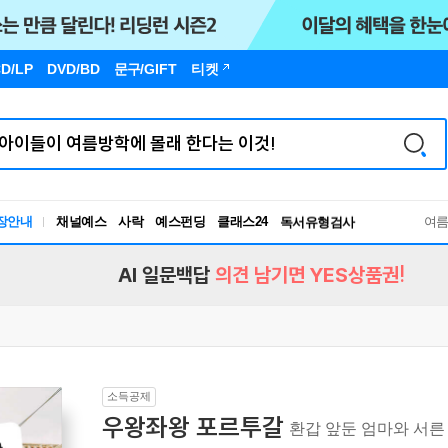
D/LP
DVD/BD
문구
/GIFT
티켓
장안내
채널예스
사락
예스펀딩
클래스24
독서유형검사
여
RBTI Lab
독서유형검사
AI 일문백답
의견 남기면 YES상품권!
소득공제
우왕좌왕 포르투갈
환갑 앞둔 엄마와 서른