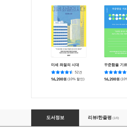
미세 좌절의 시대
꾸준함을 기르
52건
16,200
원
(10% 할인)
16,200
원
(10
우왕좌왕 포르투갈
도서정보
리뷰/한줄평
(1/0)