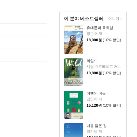
이 분야 베스트셀러
더보기
휴대폰과 독화살
장준호 저
18,000
원
(10% 할인)
와일드
셰릴 스트레이드 저/우진하 역
19,800
원
(10% 할인)
여행의 이유
김영하 저
15,120
원
(10% 할인)
너를 담은 길
정기욱 저