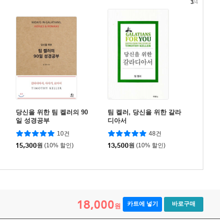
3
/4
당신을 위한 팀 켈러의 90
팀 켈러, 당신을 위한 갈라
일 성경공부
디아서
10건
48건
15,300
원
(10% 할인)
13,500
원
(10% 할인)
18,000
카트에 넣기
바로구매
원