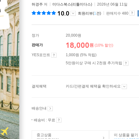
허경주
저
미다스북스(리틀미다스)
2026년 06월 11일
10.0
회원리뷰(
1
건)
판매지수 480
정가
20,000원
18,000
원
판매가
(10% 할인)
YES포인트
1,000원 (5% 적립)
5만원이상 구매 시 2천원 추가적립
결제혜택
카드/간편결제 혜택을 확인하세요
배송안내
배송비 : 무료
중고상품
이 상품을 팔기