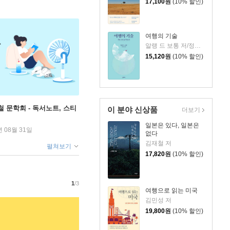
17,100
원
(10% 할인)
여행의 기술
알랭 드 보통 저/정영목 역
15,120
원
(10% 할인)
철 문학회 - 독서노트, 스티
이 분야 신상품
더보기
일본은 있다, 일본은
년 08월 31일
없다
김재철 저
펼쳐보기
17,820
원
(10% 할인)
1
/3
여행으로 읽는 미국
김민성 저
19,800
원
(10% 할인)