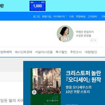
로그인
회원가입
마이페이지
카트
주문/배송
고객센터
Gl
름방학혜택
예사단독판매
이달의사은품
특가할인
추천도서
대량/법인
 앞둔 딸의 자유여행 분투기