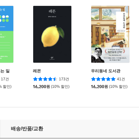
는 일
레몬
우리동네 도서관
17건
173건
41건
% 할인)
16,200
원
(10% 할인)
16,200
원
(10% 할인)
배송/반품/교환