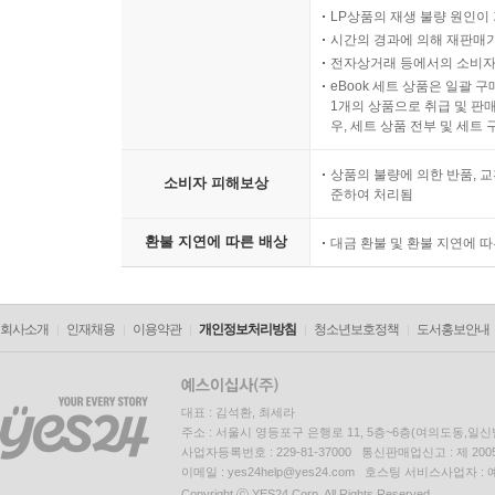
LP상품의 재생 불량 원인이 기
시간의 경과에 의해 재판매가
전자상거래 등에서의 소비자
eBook 세트 상품은 일괄 
1개의 상품으로 취급 및 판매
우, 세트 상품 전부 및 세트
상품의 불량에 의한 반품, 교
소비자 피해보상
준하여 처리됨
환불 지연에 따른 배상
대금 환불 및 환불 지연에 
회사소개
인재채용
이용약관
개인정보처리방침
청소년보호정책
도서홍보안내
대표 : 김석환, 최세라
주소 : 서울시 영등포구 은행로 11, 5층~6층(여의도동,일신
사업자등록번호 : 229-81-37000 통신판매업신고 : 제 200
이메일 : yes24help@yes24.com 호스팅 서비스사업자 :
Copyright ⓒ YES24 Corp. All Rights Reserved.