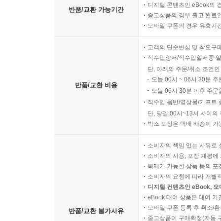
디지털 콘텐츠인 eBook의 
반품/교환 가능기간
중고상품의 경우 출고 완료일
모바일 쿠폰의 경우 유효기간(
고객의 단순변심 및 착오구
직수입양서/직수입일서중 일
단, 아래의 주문/취소 조건인
오늘 00시 ~ 06시 30분 
반품/교환 비용
오늘 06시 30분 이후 주문
직수입 음반/영상물/기프트 
단, 당일 00시~13시 사이
박스 포장은 택배 배송이 가
소비자의 책임 있는 사유로 
소비자의 사용, 포장 개봉에 
복제가 가능한 상품 등의 포장을 
소비자의 요청에 따라 개별
디지털 컨텐츠인 eBook, 
eBook 대여 상품은 대여 기
모바일 쿠폰 등록 후 취소/환
반품/교환 불가사유
중고상품이 구매확정(자동 