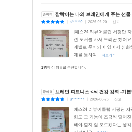
깜빡이는 나의 브레인에게 주는 선물
종이책
s******0
2026-06-20
신고
|
|
|
[예스24 리뷰어클럽 서평단 
련 도서를 사서 드리곤 했어요
계별로 준비되어 있어서 심화하기
계를 통하여...
더보기
1명
이 이 리뷰를 추천합니다.
브레인 피트니스 <뇌 건강 강좌 -기본
종이책
u*******7
2026-06-26
신고
|
|
|
예스24 리뷰어클럽 서평단 
힘도 그 기능이 조금씩 떨어진
해야 할지 잘 모르겠다는 생각