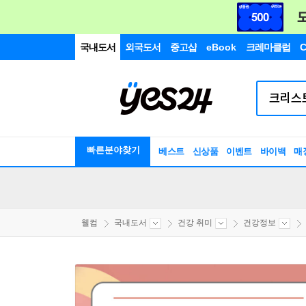
국내도서
외국도서
중고샵
eBook
크레마클럽
C
빠른분야찾기
베스트
신상품
이벤트
바이백
매
웰컴
국내도서
건강 취미
건강정보