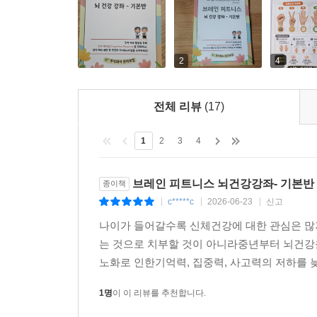
2
4
전체 리뷰
(17)
1
2
3
4
브레인 피트니스 뇌건강강좌- 기본반
종이책
c*****c
2026-06-23
신고
|
|
|
나이가 들어갈수록 신체건강에 대한 관심은 많
는 것으로 치부할 것이 아니라중년부터 뇌건강
노화로 인한기억력, 집중력, 사고력의 저하를 
1명
이 이 리뷰를 추천합니다.