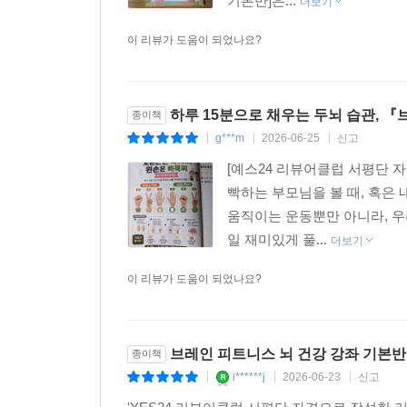
기본반]은...
더보기
이 리뷰가 도움이 되었나요?
하루 15분으로 채우는 두뇌 습관, 『
종이책
g***m
2026-06-25
신고
|
|
|
[예스24 리뷰어클럽 서평단
빡하는 부모님을 볼 때, 혹은
움직이는 운동뿐만 아니라, 우
일 재미있게 풀...
더보기
이 리뷰가 도움이 되었나요?
브레인 피트니스 뇌 건강 강좌 기본반
종이책
i******j
2026-06-23
신고
|
|
|