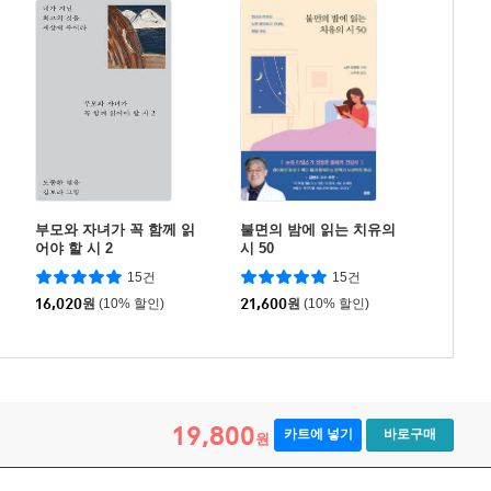
부모와 자녀가 꼭 함께 읽
불면의 밤에 읽는 치유의
어야 할 시 2
시 50
15건
15건
16,020
원
(10% 할인)
21,600
원
(10% 할인)
19,800
카트에 넣기
바로구매
원