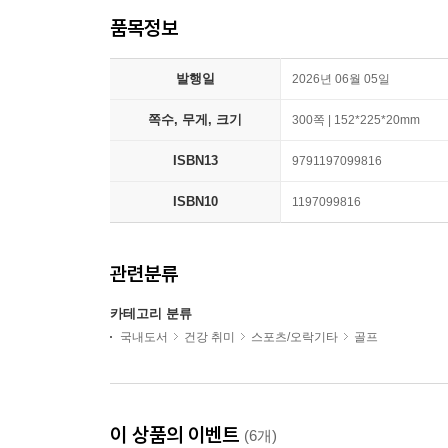
품목정보
발행일
2026년 06월 05일
쪽수, 무게, 크기
300쪽 | 152*225*20mm
ISBN13
9791197099816
ISBN10
1197099816
관련분류
카테고리 분류
국내도서
건강 취미
스포츠/오락기타
골프
이 상품의 이벤트
(6개)