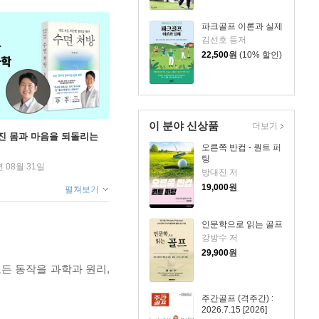
파크골프 이론과 실제
김선호 등저
22,500
원
(10% 할인)
이 분야 신상품
더보기
무너진 몸과 마음을 되돌리는
오른쪽 반컵 - 퀀트 퍼
팅
년 08월 31일
방대진 저
19,000
원
펼쳐보기
인문학으로 읽는 골프
강방수 저
29,900
원
든 동작을 과학과 원리,
주간골프 (격주간) :
2026.7.15 [2026]