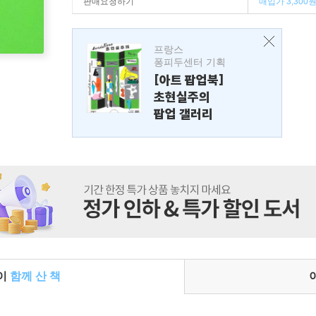
판매요청하기
매입가 3,300
프랑스
퐁피두센터 기획
[아트 팝업북]
초현실주의
팝업 갤러리
들이
함께 산 책