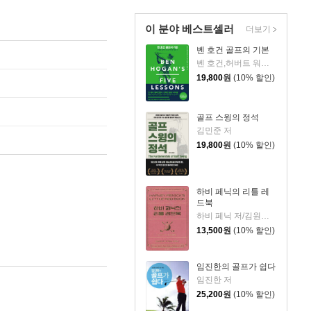
이 분야 베스트셀러
더보기
벤 호건 골프의 기본
벤 호건,허버트 워런 윈드 저/앤서니 라비엘리 그림/김일민 역
19,800
원
(10% 할인)
골프 스윙의 정석
김민준 저
19,800
원
(10% 할인)
하비 페닉의 리틀 레
드북
하비 페닉 저/김원중 역
13,500
원
(10% 할인)
임진한의 골프가 쉽다
임진한 저
25,200
원
(10% 할인)