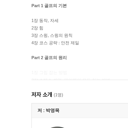
Part 1 골프의 기본
1장 동작, 자세
2장 힘
3장 스윙, 스윙의 원칙
4장 코스 공략 : 안전 제일
Part 2 골프의 원리
1장 그립 잡는 방법
2장 스탠스 셋업, 페어웨이 우드 치는 방법
3장 아이언을 다루는 기술
저자 소개
(1명)
Part 3 골프 스윙의 이해
저 :
박영목
1장 스윙 패스, 풀 스윙
2장 스파인 앵글과 오른 무릎 고정, 팔로스루