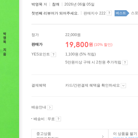
박영목
저
참깨
2026년 06월 05일
스포
첫번째 리뷰어가 되어주세요.
판매지수 222
베스트
정가
22,000원
19,800
원
판매가
(10% 할인)
YES포인트
1,100원 (5% 적립)
5만원이상 구매 시 2천원 추가적립
결제혜택
카드/간편결제 혜택을 확인하세요
배송안내
배송비 : 무료
중고상품
이 상품을 팔기