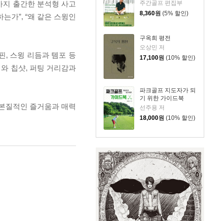
주간골프 편집부
까지 출간한 분석형 사고
8,360
원
(5% 할인)
는가”, “왜 같은 스윙인
구옥희 평전
오상민 저
핀, 스윙 리듬과 템포 등
17,100
원
(10% 할인)
치와 칩샷, 퍼팅 거리감과
파크골프 지도자가 되
기 위한 가이드북
 본질적인 즐거움과 매력
선주용 저
18,000
원
(10% 할인)