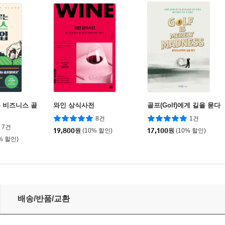
 비즈니스 골
와인 상식사전
골프(Golf)에게 길을 묻다
8건
1건
7건
19,800
원
(10% 할인)
17,100
원
(10% 할인)
% 할인)
배송/반품/교환