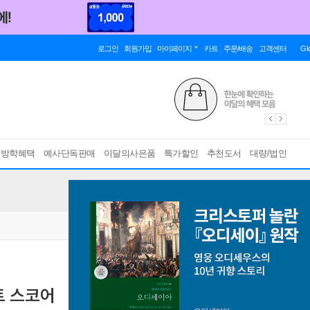
로그인
회원가입
마이페이지
카트
주문/배송
고객센터
Gl
름방학혜택
예사단독판매
이달의사은품
특가할인
추천도서
대량/법인
트 스코어