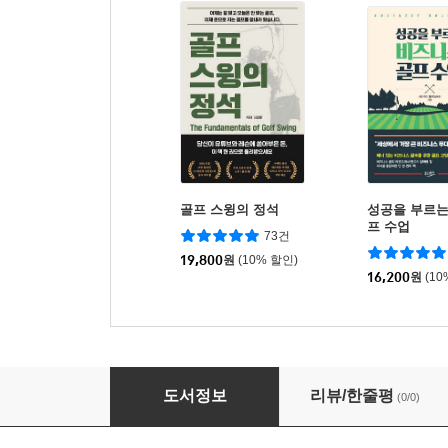
골프 스윙의 정석
성공을 부르는
프 수업
73건
19,800
원
(10% 할인)
16,200
원
(10
과학과 원리로 도전하는 골프 베스트 스코어
도서정보
리뷰/한줄평
(0/0)