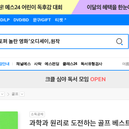
D/LP
DVD/BD
문구
/GIFT
티켓
장안내
채널예스
사락
예스펀딩
클래스24
독서유형검사
여
RBTI Lab
독서유형검사
크클 심야 독서 모임
OPEN
골프
소득공제
과학과 원리로 도전하는 골프 베스