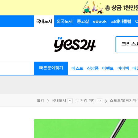
국내도서
외국도서
중고샵
eBook
크레마클럽
C
빠른분야찾기
베스트
신상품
이벤트
바이백
매
웰컴
국내도서
건강 취미
스포츠/오락기타