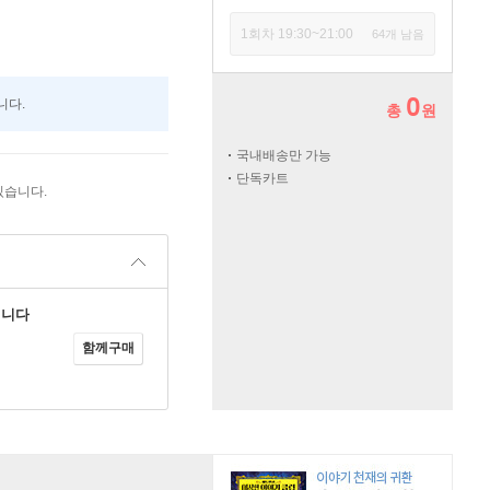
1회차 19:30~21:00
64개 남음
0
니다.
총
원
국내배송만 가능
단독카트
있습니다.
닙니다
함께구매