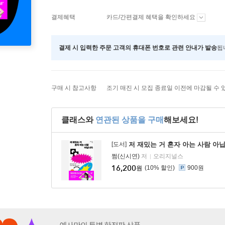
결제혜택
카드/간편결제 혜택을 확인하세요
결제 시 입력한 주문 고객의 휴대폰 번호로 관련 안내가 발송
됩
구매 시 참고사항
조기 매진 시 모집 종료일 이전에 마감될 수 
클래스와
연관된 상품을 구매
해보세요!
[도서]
저 재밌는 거 혼자 아는 사람 아
쩜(신시연)
저
오리지널스
16,200
10
%
900원
원