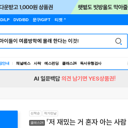
D/LP
DVD/BD
문구
/GIFT
티켓
독서유형검사
장안내
채널예스
사락
예스펀딩
클래스24
RBTI Lab
독서유형검사
AI 일문백답
의견 남기면 YES상품권!
선착순
작가만남
『저 재밌는 거 혼자 아는 사람
클래스24