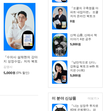
『쏘쿨의 구축명품 아
파트 내집마련』 쏘쿨
저자 온라인 북토크
0
원
산책 山冊, 산에서 책
이야기 4편 공주
5,000
원
『수의사 설채현의 강아
지 성장수업』저자 북토
『낭만적으로 산다』
크
강화길 북토크 with 최
김영사
지은 (사회)
5,000
원
(0% 할인)
5,000
원
이 분야 신상품
더보기
『나는 성장주 투자로
40에 은퇴했다』 파