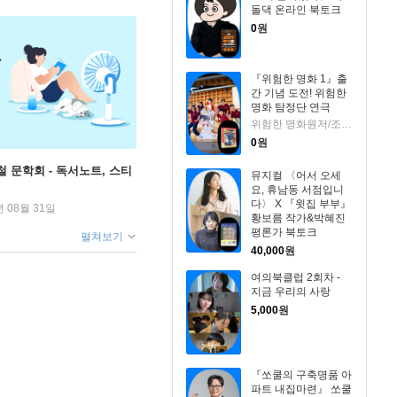
돌댁 온라인 북토크
0
원
『위험한 명화 1』출
간 기념 도전! 위험한
명화 탐정단 연극
위험한 명화원저/조희애 글/고야그림
0
원
철 문학회 - 독서노트, 스티
뮤지컬 〈어서 오세
요, 휴남동 서점입니
다〉 X 『윗집 부부』
년 08월 31일
황보름 작가&박혜진
평론가 북토크
펼쳐보기
40,000
원
여의북클럽 2회차 -
지금 우리의 사랑
5,000
원
『쏘쿨의 구축명품 아
파트 내집마련』 쏘쿨