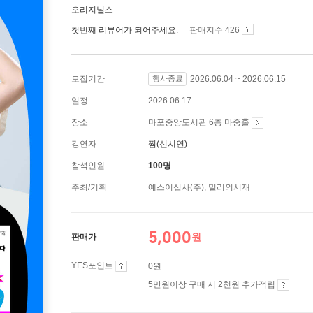
오리지널스
첫번째 리뷰어가 되어주세요.
판매지수 426
모집기간
행사종료
2026.06.04 ~ 2026.06.15
일정
2026.06.17
장소
마포중앙도서관 6층 마중홀
강연자
쩜(신시연)
참석인원
100명
주최/기획
예스이십사(주), 밀리의서재
5,000
원
판매가
YES포인트
0원
5만원이상 구매 시 2천원 추가적립