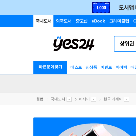
국내도서
외국도서
중고샵
eBook
크레마클럽
C
빠른분야찾기
베스트
신상품
이벤트
바이백
매
웰컴
국내도서
에세이
한국 에세이