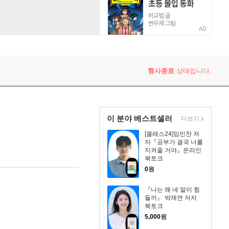
AD
행사종료
상태입니다.
이 분야 베스트셀러
더보기
[클래스24]임민찬 저
자『공부가 결국 너를
지켜줄 거야』온라인
북토크
0
원
『나는 왜 네 말이 힘
들까』 박재연 저자
북토크
5,000
원