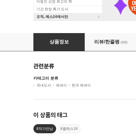
이동진 선정 최고의 책
기간 한정 특가 도서
오직, 예스24에서만
『저 재밌는 거 혼자 아는 사람 아닙니다』 쩜(
상품정보
리뷰/한줄평
(0/0)
관련분류
카테고리 분류
국내도서
에세이
한국 에세이
이 상품의 태그
#작가만남
#클래스24