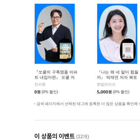
『쏘쿨의 구축명품 아파
『나는 왜 네 말이 힘들
트 내집마련』 쏘쿨 저
까』 박재연 저자 북토
자 온라인 북토크
크
진서원
한빛라이프
0
원
(0% 할인)
5,000
원
(0% 할인)
검색 페이지에서 선택된 태그에 등록된 더 많은 상품을 확인해 
이 상품의 이벤트
(12개)