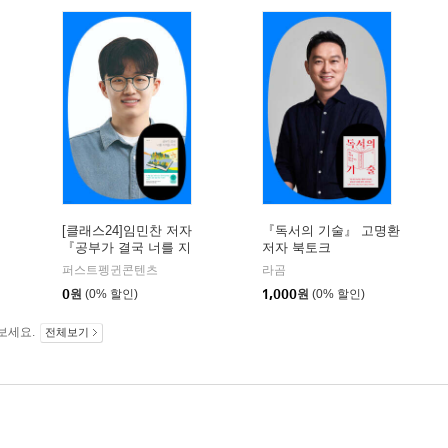
[클래스24]임민찬 저자
『독서의 기술』 고명환
『공부가 결국 너를 지
저자 북토크
켜줄 거야』온라인 북토
퍼스트펭귄콘텐츠
라곰
크
0
원
(0% 할인)
1,000
원
(0% 할인)
보세요.
전체보기