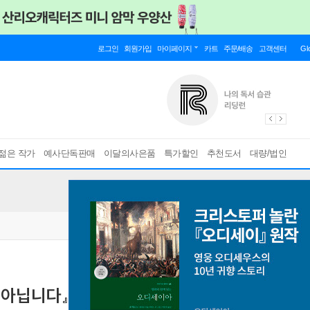
로그인
회원가입
마이페이지
카트
주문/배송
고객센터
Gl
젊은 작가
예사단독판매
이달의사은품
특가할인
추천도서
대량/법인
 아닙니다』 쩜(신시연) 북토크