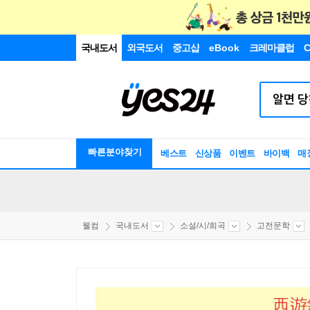
국내도서
외국도서
중고샵
eBook
크레마클럽
C
빠른분야찾기
베스트
신상품
이벤트
바이백
매
웰컴
국내도서
소설/시/희곡
고전문학