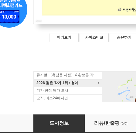
미리보기
사이즈비교
공유하기
뮤지컬 〈휴남동 서점〉X 황보름 작가 북토크
2026 젊은 작가 1위 : 청예
기간 한정 특가 도서
오직, 예스24에서만
서유록
도서정보
리뷰/한줄평
(0/0)