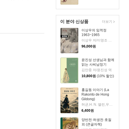
이 분야 신상품
더보기
이상우의 임꺽정
1963~1965
이상우 저/이영조 그림
96,000
원
윤진성 선생님과 함께
읽는 사씨남정기
김만중 저/윤진성 역
10,800
원
(10% 할인)
홍길동 이야기 (La
Rakonto de Hong
Gildong)
허균,H. N. 앨런,우재훈(Cezaro) 저
6,400
원
양반전·허생전·호질
외 (큰글자책)