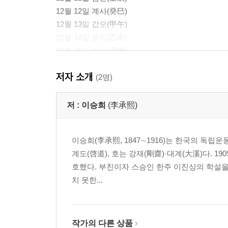
12월 12일 계사(癸巳)
12월 13일 갑오(甲午)
12월 14일 을미(乙未)
12월 15일 병신(丙申)
12월 16일 정유(丁酉)
저자 소개
12월 19일 경자(庚子)
(2명)
12월 20일 신축(辛丑)
12월 21일 임인(壬寅)
저 :
이승희
(李承熙)
12월 22일 계묘(癸卯)
12월 23일 갑진(甲辰)
이승희(李承熙, 1847∼1916)는 한국의 독
12월 24일 을사(乙巳)
계도(啓道), 호는 강재(剛齋)·대계(大溪)다. 
12월 25일 병오(丙午)
호했다. 부친이자 스승인 한주 이진상의 학설을
12월 26일 정미(丁未)
치 못한...
12월 27일 무신(戊申)
12월 28일 기유(己酉)
12월 29일 경술(庚戌)
12월 30일 신해(辛亥)
작가의 다른 상품