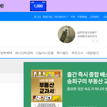
로그인
회원가입
마이페이지
카트
주문/배송
고객센터
Gl
름방학혜택
예사단독판매
이달의사은품
특가할인
추천도서
대량/법인