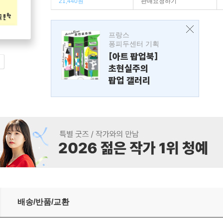
21,440원
판매요청하기
프랑스
퐁피두센터 기획
[아트 팝업북]
초현실주의
팝업 갤러리
배송/반품/교환