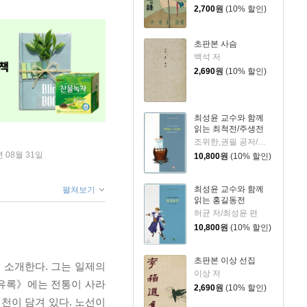
2,700
원
(10% 할인)
초판본 사슴
백석 저
2,690
원
(10% 할인)
최성윤 교수와 함께
읽는 최척전/주생전
조위한,권필 공저/최성윤 역
년 08월 31일
10,800
원
(10% 할인)
최성윤 교수와 함께
펼쳐보기
읽는 홍길동전
허균 저/최성윤 편
10,800
원
(10% 할인)
초판본 이상 선집
 소개한다. 그는 일제의
이상 저
서유록》에는 전통이 사라
2,690
원
(10% 할인)
천이 담겨 있다. 노선이