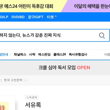
D/LP
DVD/BD
문구
/GIFT
티켓
장안내
채널예스
사락
예스펀딩
클래스24
독서유형검사
여
RBTI Lab
독서유형검사
크클 심야 독서 모임
OPEN
한국 고전문학
소득공제
서유록