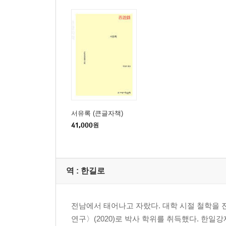
갑인(1914) 초하루 임자(壬子)
1월 2일 계축(癸丑)
1월 3일 갑인(甲寅)
1월 4일 을묘(乙卯)
1월 5일 병진(丙辰)
1월 7일 무오(戊午)
1월 8일 기미(己未)
1월 초 9일 경신(庚申)
1월 10일 신유(辛酉)
서유록 (큰글자책)
1월 11일 임술(壬戌)
41,000
원
1월 12일 계해(癸亥)
1월 13일 갑자(甲子)
1월 14일 을축(乙丑)
역 :
한길로
1월 15일 병인(丙寅)
1월 16일 정묘(丁卯)
1월 17일 무진(戊辰)
전남에서 태어나고 자랐다. 대학 시절 철학을 전
1월 18일 기사(己巳)
연구〉(2020)로 박사 학위를 취득했다. 한