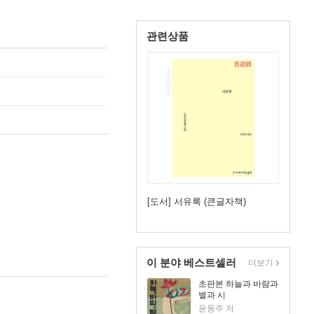
관련상품
[도서] 서유록 (큰글자책)
이 분야 베스트셀러
더보기
초판본 하늘과 바람과
별과 시
윤동주 저