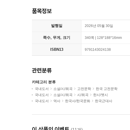
품목정보
발행일
2026년 05월 30일
쪽수, 무게, 크기
340쪽 | 128*188*16mm
ISBN13
9791143024138
관련분류
카테고리 분류
국내도서
소설/시/희곡
고전문학
한국 고전문학
국내도서
소설/시/희곡
시/희곡
한시/옛시
국내도서
역사
한국사/한국문화
한국근대사
이 상품의 이벤트
(11개)