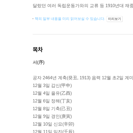
달랐던 여러 독립운동가와의 교류 등 1910년대 재
책의 일부 내용을 미리 읽어보실 수 있습니다.
미리보기
목차
서(序)
공자 2464년 계축(癸丑, 1913) 음력 12월 초2일 계
12월 3일 갑신(甲申)
12월 4일 을유(乙酉)
12월 6일 정해(丁亥)
12월 8일 기축(己丑)
12월 9일 경인(庚寅)
12월 10일 신묘(辛卯)
12월 11일 임진(壬辰)