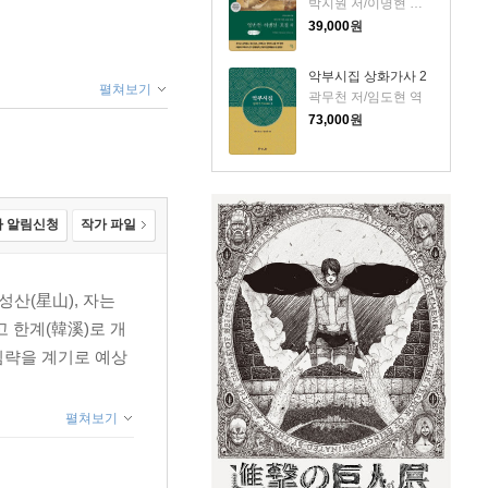
박지원 저/이명현 역/한동훈 그림
39,000
원
악부시집 상화가사 2
펼쳐보기
곽무천 저/임도현 역
73,000
원
 알림신청
작가 파일
성산(星山), 자는
고 한계(韓溪)로 개
침략을 계기로 예상
펼쳐보기