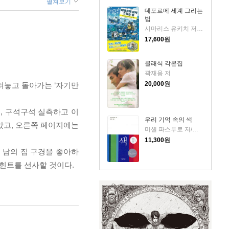
펼쳐보기
데포르메 세계 그리는
법
시마리스 유키치 저/이예진 역
17,600
원
클래식 각본집
곽재용 저
20,000
원
려놓고 돌아가는 ‘자기만
, 구석구석 실측하고 이
우리 기억 속의 색
았고, 오른쪽 페이지에는
미셸 파스투로 저/최정수 역
11,300
원
 남의 집 구경을 좋아하
힌트를 선사할 것이다.