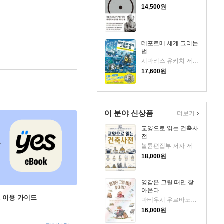
14,500
원
데포르메 세계 그리는
법
시마리스 유키치 저/이예진 역
17,600
원
이 분야 신상품
더보기
교양으로 읽는 건축사
전
볼륨편집부 저자 저
18,000
원
영감은 그릴 때만 찾
아온다
ok 이용 가이드
마테우시 우르바노비치 저/정지영 역
16,000
원