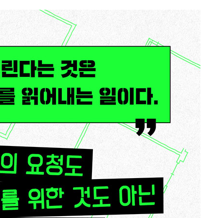
····· 44
· 58
 64