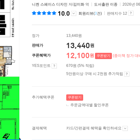
니켄 스페이스 디자인
저/
김미화
역
도서출판 이종
2026년 0
10.0
회원리뷰(
3
건)
판매지수 12
정가
13,440원
13,440
원
판매가
12,100
원
쿠폰혜택가
(종이책 정가 대비
쿠폰받기
YES포인트
670원 (5% 적립)
5만원이상 구매 시 2천원 추가적립
추가혜택쿠폰
쿠폰받기
주문금액대별 할인쿠폰
결제혜택
카드/간편결제 혜택을 확인하세요