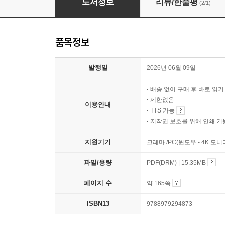
도서정보
리뷰/한줄평
(2/1)
품목정보
발행일
2026년 06월 09일
배송 없이 구매 후 바로 읽
제한없음
이용안내
TTS 가능
저작권 보호를 위해 인쇄 기
지원기기
크레마 /PC(윈도우 - 4K 모
파일/용량
PDF(DRM) | 15.35MB
페이지 수
약 165쪽
ISBN13
9788979294873