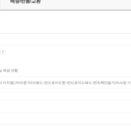
배송/반품/교환
기
능 제공 안함
니터 미지원) /아이폰 /아이패드 /안드로이드폰 /안드로이드패드 /전자책단말기(저사양 기기 