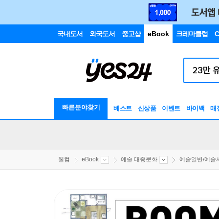
국내도서
외국도서
중고샵
eBook
크레마클럽
C
빠른분야찾기
베스트
신상품
이벤트
바이백
매
웰컴
eBook
예술 대중문화
예술일반/예술