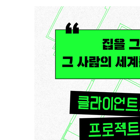
#13 까다로운 남자의 방 ······················ 32
#14 단신부임자의 방 ······················ 34
#15 선인장과 함께 사는 방 ······················ 36
#16 성숙한 리스너의 방 1 ······················ 38
#17 마피아의 방 ······················ 40
#18 미니멀 셰어하우스 ······················ 42
#19 개성 한 스푼 더한 북유럽 감성의 방 ·················
#20 셰프의 방 ······················ 46
#21 섬세한 여자의 방 ······················ 48
#22 요리하는 남자의 방 ······················ 50
#23 성숙한 리스너의 방 2 ······················ 52
#24 좁고 긴 방 ······················ 54
#25 기타리스트의 방 ······················ 56
#26 사랑스러운 가구에 둘러싸인 방 ·····················
#27 파란 러그가 있는 방 ······················ 60
#28 세련된 프린스 캐슬 ······················ 62
#29 다다미방과 테라스가 있는 집 ······················