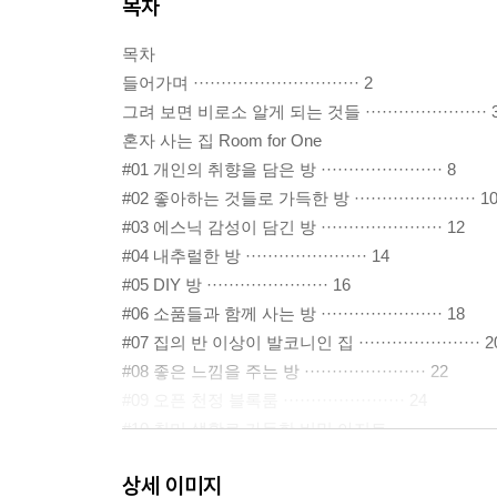
목차
목차
들어가며 ······························ 2
그려 보면 비로소 알게 되는 것들 ······················ 
혼자 사는 집 Room for One
#01 개인의 취향을 담은 방 ······················ 8
#02 좋아하는 것들로 가득한 방 ······················ 1
#03 에스닉 감성이 담긴 방 ······················ 12
#04 내추럴한 방 ······················ 14
#05 DIY 방 ······················ 16
#06 소품들과 함께 사는 방 ······················ 18
#07 집의 반 이상이 발코니인 집 ······················ 2
#08 좋은 느낌을 주는 방 ······················ 22
#09 오픈 천정 블록룸 ······················ 24
#10 취미 생활로 가득한 비밀 아지트 ····················
#11 미니멀리스트의 복층집 ······················ 28
상세 이미지
#12 독서가의 방 ······················ 30