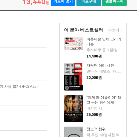
13,440
카트에 넣기
바로구매
원클릭구매
원
이 분야 베스트셀러
더보기
아름다운 인체 그리기
레슨
후지타쿠 글그림/김재훈 역
14,400
원
캐릭터 심리 사전
린다 N. 에델스타인 저/지여울 역
20,000
원
사용 불가) /PC(Mac)
˝이게 왜 예술이야˝ 라
고 묻는 당신에게
마지영 저
25,000
원
창조적 행위
릭 루빈 저/정지현 역