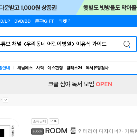
D/LP
DVD/BD
문구
/GIFT
티켓
장안내
채널예스
사락
예스펀딩
클래스24
독서유형검사
RBTI Lab
독서유형검사
크클 심야 독서 모임
OPEN
사
소득공제
PDF
ROOM 룸
인테리어 디자이너가 기록한
eBook