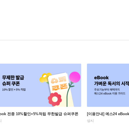
Book 전종 10%할인+5%적립 무한발급 슈퍼쿠폰
[이용안내] 예스24 eBo
시
상시