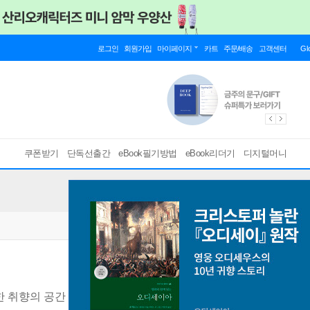
로그인
회원가입
마이페이지
카트
주문/배송
고객센터
Gl
쿠폰받기
단독선출간
eBook필기방법
eBook리더기
디지털머니
 취향의 공간 72
[ PDF ]