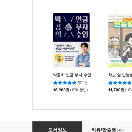
박곰희 연금 부자 수업
학교 옆 만능
521건
18,900
원
(10% 할인)
11,700
원
(10
살짜쿵 낭독
도서정보
리뷰/한줄평
(4/2)