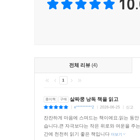
10.
가능한 전국 기관 목록까지. 낭독 블로그 운영기와
낭독에 관심은 있지만 어디서 시작해야 할지 몰랐던 
이 책은 낭독의 좋은 출발점이 될 것이다.
[ 시리즈 소개 ]
몸과 마음이 힘들다면 살짜쿵 기분전환.
살짜쿵은 몸과 마음이 힘든 시기, 모자라지도 넘치
전체 리뷰
(4)
1
살짜쿵 낭독 책을 읽고
종이책
구매
e**********2
2026-06-25
신고
|
|
|
잔잔하게 마음에 스며드는 책이에요.읽는 동안 
습니다.큰 자극보다는 작은 위로와 여운을 주는
간에 천천히 읽기 좋은 책입니다
더보기