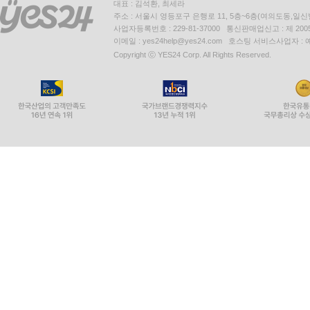
대표 : 김석환, 최세라
주소 : 서울시 영등포구 은행로 11, 5층~6층(여의도동,일신
사업자등록번호 : 229-81-37000 통신판매업신고 : 제 200
이메일 : yes24help@yes24.com 호스팅 서비스사업자 :
Copyright ⓒ YES24 Corp. All Rights Reserved.