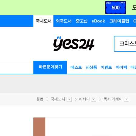
국내도서
외국도서
중고샵
eBook
크레마클럽
C
빠른분야찾기
베스트
신상품
이벤트
바이백
매
웰컴
국내도서
에세이
독서 에세이