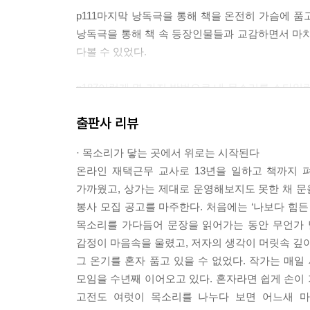
p111마지막 낭독극을 통해 책을 온전히 가슴에 품
낭독극을 통해 책 속 등장인물들과 교감하면서 마치
다볼 수 있었다.
p187이렇게 몇 가지 방법으로 내 목소리를 스타일링해
만 나도 온통 신경을 쓰면서 정작 나를 가장 잘 표
출판사 리뷰
을 꼭 기억하자. 나를 더욱더 나답게, 멋지게 표현하
· 목소리가 닿는 곳에서 위로는 시작된다
p220낭독인으로서 목소리에 관심을 갖게 되면서 
온라인 재택근무 교사로 13년을 일하고 책까지 
을 느낀다. 전달되는 목소리에서 ‘아, 이분이 진정성
가까웠고, 상가는 제대로 운영해보지도 못한 채 문
기도 한다.
봉사 모집 공고를 마주한다. 처음에는 ‘나보다 힘든
가장 듣기 좋은 낭독의 소리는 친구에게 이야기하
목소리를 가다듬어 문장을 읽어가는 동안 무언가 
리에는 그 사람의 세상이 그대로 담겨 있다.
감정이 마음속을 울렸고, 저자의 생각이 머릿속 깊
그 온기를 혼자 품고 있을 수 없었다. 작가는 매일
--- 본문 중에서
모임을 수년째 이어오고 있다. 혼자라면 쉽게 손이 
고전도 여럿이 목소리를 나누다 보면 어느새 마