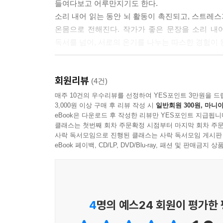
들여다보고 어루만지기도 한다.
소리 내어 읽는 동안 뇌 활동이 촉진되고, 스트레스
온몸으로 전해진다. 작가가 좋은 문장을 소리 내
독서를 넘어, 서로의 온기를 나누는 따스한 경험이 
· 취미가 직업이 되는 순간
회원리뷰
낭독 봉사를 시작으로 작가의 목소리는 조용히,
(4건)
시각장애인의 관광 활동을 곁에서 돕고, 북 내레
매주 10건의 우수리뷰를 선정하여 YES포인트 3만원을 드
3,000원 이상 구매 후 리뷰 작성 시
일반회원 300원, 마니아
경청의 습관이 자연스럽게 직업이 되었다. 오십 
eBook은 다운로드 후 작성한 리뷰만 YES포인트 지급됩니
보여준다.
클래스는 첫번째 회차 주문확정 시점부터 마지막 회차 주문
좋아하는 일로 수익을 낸다는 것은 경제적 보상 
사락 독서모임으로 진행된 클래스는 사락 독서모임 게시판
낭독을 통해 누군가에게 필요한 사람이 되었고, 
eBook 페이백, CD/LP, DVD/Blu-ray, 패션 및 판매금
책이다.
· 당신의 낭독을 시작하기 위한 안내서
책에는 낭독자를 위한 실질적인 팁도 담겨 있다. 
4
명의 예스24 회원이 평가한
많다. 어디서 끊어 읽어야 할지 몰라 헤매는 초보