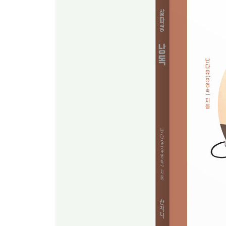
4장 새벽낭독에서 뽑은 책, 책, 책
두꺼운 책이 두렵다면, 함께 낭독
시대를 뛰어넘어 풍덩
여름, 고전에 취하다
‘책 읽어주는 일’은 ‘사람과 사람을 이어주는 일’
우리 스타, 하고 싶은 거 다 해!
삶과 죽음에 대한 그 빛나는 대화
5장 내 안의 목소리, 낭독으로 빛나라
내 목소리를 스타일링하자
낭독과 동안의 비결
인공지능이 낭독은 할 수 있겠지만, ‘쉼의 문학’은 
생활 속에 파고든 낭독의 재미
당신의 목소리가 누군가의 세상이 될 때
책 붙들어두기
생일날만 되면 우울한 정봉 아빠
이름을 불러주면 생기는 놀라운 변화