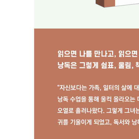
배움이 나눔이 되었다
에필로그 내 삶의 꽃, 낭독
부록 『살짜쿵 낭독』 Q&A