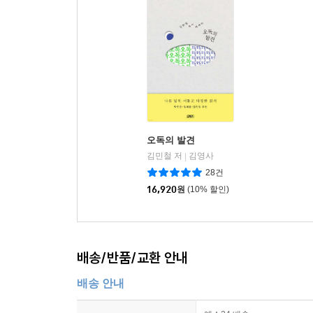
오독의 발견
김민철 저
김영사
|
28건
16,920
원
(10% 할인)
배송/반품/교환 안내
배송 안내