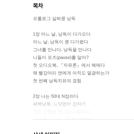
목차
프롤로그 살짜쿵 낭독
1장 어느 날, 낭독이 다가오다
어느 날, 낭독이 쿵 다가왔다
그녀를 만나다, 낭독을 만나다
니들이 포즈(pause)를 알아?
첫 오디오북, 『자유론』에서 헤매다
왜 빨강머리 앤에게 아직도 열광하는가
첫 번째 낭독치유의 경험
2장 나는 50대 N잡러다
새벽낭독, 느닷없이 갑자기
모든 경험은 하나의 아침이다
나 『총, 균, 쇠』 읽은 여자야!
현장을 상상하게 하라