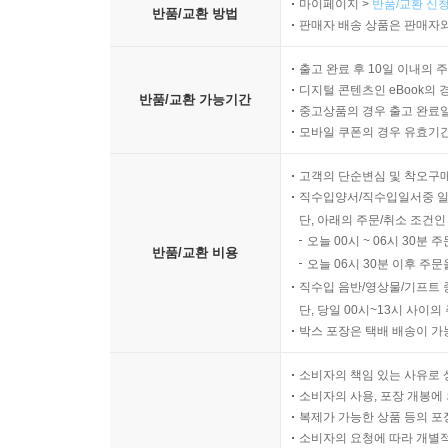
마이페이지 >
반품/교환 신청
반품/교환 방법
판매자 배송 상품은 판매자와
출고 완료 후 10일 이내의 
디지털 콘텐츠인 eBook의 
반품/교환 가능기간
중고상품의 경우 출고 완료일
모바일 쿠폰의 경우 유효기간(
고객의 단순변심 및 착오구
직수입양서/직수입일서중 일
단, 아래의 주문/취소 조건인
오늘 00시 ~ 06시 30분 
반품/교환 비용
오늘 06시 30분 이후 주문
직수입 음반/영상물/기프트 
단, 당일 00시~13시 사이
박스 포장은 택배 배송이 가
소비자의 책임 있는 사유로 
소비자의 사용, 포장 개봉에 
복제가 가능한 상품 등의 포장을 
소비자의 요청에 따라 개별