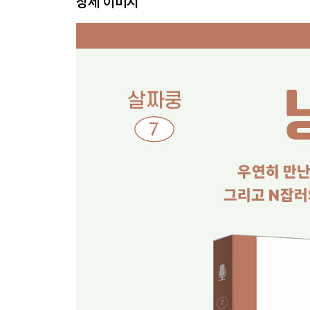
상세 이미지
당신의 목소리가 나를 살렸다
나직하지만 깊은 내면이 엿보이는 한강의 목소리
난다유, 날고 싶은 당신을 위한 블로거
오늘은 남은 인생의 첫날
다시 40대로 돌아가고 싶지 않아
북 내레이터, 전문 성우만 가능할까?
낭독으로 N잡러의 여섯 가지 일
3장 낭독의 재발견
아이에게 물려줄 무형의 재산, 가족 낭독극 어때요
내 취향이 듬뿍 들어간 독서모임을 만들었다
왜 묻지 않니?
구름 위 신혼여행
세상에서 가장 아름다운 음악
마처세대의 외로움을 누가 풀어줄까
스마트폰보다 더 재미있는 것
노인정이 진짜 사랑방이 되는 순간