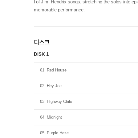
l of Jimi Hendrix songs, stretching the solos into ep
memorable performance.
디스크
DISK 1
01
Red House
02
Hey Joe
03
Highway Chile
04
Midnight
05
Purple Haze