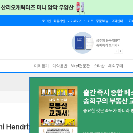
로그인
회원가입
마이페이지
카트
주문/배송
고객센터
Gl
미리듣기
예약음반
Vinyl전문관
스타샵
해외구매
imi Hendrix (Digipack)(CD)