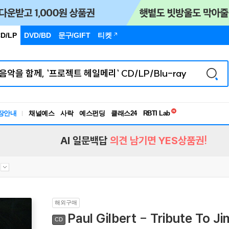
D/LP
DVD/BD
문구
/GIFT
티켓
독서유형검사
RBTI Lab
장안내
채널예스
사락
예스펀딩
클래스24
독서유형검사
AI 일문백답
의견 남기면 YES상품권!
해외구매
Paul Gilbert - Tribute To J
CD