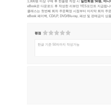
1,000원 이상 구매 후 한줄평 작성 시
일반회원 50원, 마니
eBook은 다운로드 후 작성한 리뷰만 YES포인트 지급됩니
클래스는 첫번째 회차 주문확정 시점부터 마지막 회차 주문
eBook 페이백, CD/LP, DVD/Blu-ray, 패션 및 판매금
평점
한글 기준 50자까지 작성가능