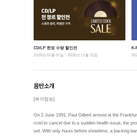
CD/LP 한정 수량 할인전
K
2026년 01월 01일 ~ 2026년 12월 31일
20
음반소개
[부가정보]
On 2 June 1991, Paul Gilbert arrived at the Frankfur
rced to cancel due to a sudden health issue, the pr
set. With only hours before showtime, a backing b