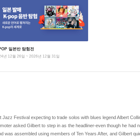
-POP 일본반 탐험전
24년 12월 26일 ~ 2026년 12월 31일
t Jazz Festival expecting to trade solos with blues legend Albert Coll
omoter asked Gilbert to step in as the headliner-even though he had 
and was assembled using members of Ten Years After, and Gilbert qui