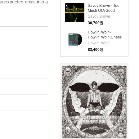
 unexpected crisis into a
(Ltd)(180g Colored
Savoy Brown - Too
2LP)
Much Of A Good
Thing: The Savoy
Savoy Brown
Brown Collection
30,700
원
1992-2007 (CD)
Howlin' Wolf -
Howlin' Wolf (Chess
75 Series)(180g
Howlin' Wolf
Mono LP)
83,400
원