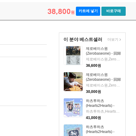
38,800
카트에 넣기
바로구매
원
이 분야 베스트셀러
더보기
제로베이스원
(Zerobaseone) - 回歸
Love (CD+Random
제로베이스원,Zerobaseone
Photobook) (초회생
36,600
원
산한정반)(CD)
제로베이스원
(Zerobaseone) - 回歸
Love (성한빈 Ver.)
제로베이스원,Zerobaseone
(완전생산한정반)
30,000
원
(CD)
하츠투하츠
(Hearts2Hearts) -
Iconic Heart (초회한
하츠투하츠,Hearts2Hearts
정반 A)(CD)
41,000
원
하츠투하츠
(Hearts2Hearts) -