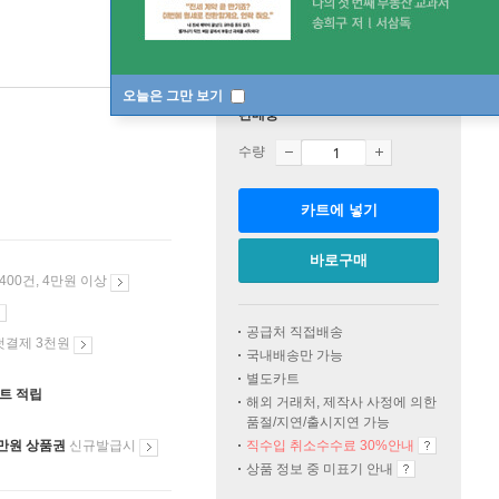
오늘은 그만 보기
판매중
수량
카트에 넣기
바로구매
 400건, 4만원 이상
공급처 직접배송
첫결제 3천원
국내배송만 가능
별도카트
인트 적립
해외 거래처, 제작사 사정에 의한
품절/지연/출시지연 가능
만원 상품권
신규발급시
직수입 취소수수료 30%안내
상품 정보 중 미표기 안내