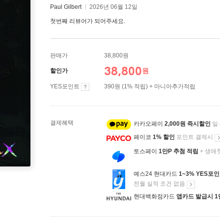
Paul Gilbert
2026년 06월 12일
첫번째 리뷰어가 되어주세요.
판매가
38,800원
38,800
원
할인가
YES포인트
390원 (1% 적립) + 마니아추가적립
결제혜택
카카오페이
2,000원 즉시할인
일
페이코
1% 할인
포인트 결제시
토스페이
1만P 추첨 적립
+ 생애
예스24 현대카드
1~3% YES포
전월 실적 조건 없음
현대백화점카드
앱카드 발급시 1