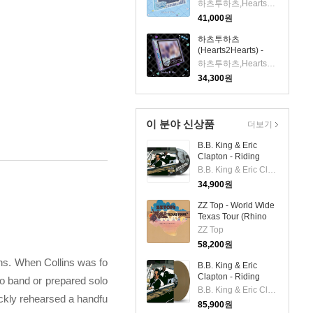
Iconic Heart (초회한
하츠투하츠,Hearts2Hearts
정반 C)(CD)
41,000
원
하츠투하츠
(Hearts2Hearts) -
Iconic Heart (초회한
하츠투하츠,Hearts2Hearts
정반 D)(CD)
34,300
원
이 분야 신상품
더보기
B.B. King & Eric
Clapton - Riding
With The King
B.B. King & Eric Clapton
(Remastered)
34,900
원
(Extended Edition)
(Digipack)(CD)
ZZ Top - World Wide
Texas Tour (Rhino
Spirit Of '76 Series)
ZZ Top
(140g LP)
58,200
원
ins. When Collins was fo
B.B. King & Eric
Clapton - Riding
no band or prepared solo
With The King
B.B. King & Eric Clapton
ckly rehearsed a handfu
(Remastered)
85,900
원
(Extended Edition)