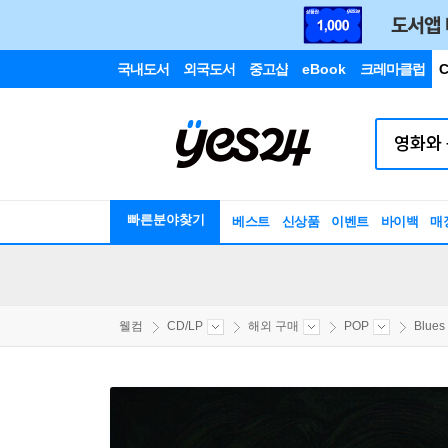
국내도서
외국도서
중고샵
eBook
크레마클럽
C
빠른분야찾기
베스트
신상품
이벤트
바이백
매
웰컴
CD/LP
해외 구매
POP
Blues