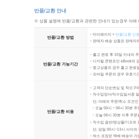
반품/교환 안내
※ 상품 설명에 반품/교환과 관련한 안내가 있는경우 아래 
마이페이지 >
반품/교환 신청
반품/교환 방법
판매자 배송 상품은 판매자와
출고 완료 후 10일 이내의 
디지털 콘텐츠인 eBook의 
반품/교환 가능기간
중고상품의 경우 출고 완료일
모바일 쿠폰의 경우 유효기간(
고객의 단순변심 및 착오구
직수입양서/직수입일서중 일
단, 아래의 주문/취소 조건인
오늘 00시 ~ 06시 30분 
반품/교환 비용
오늘 06시 30분 이후 주문
직수입 음반/영상물/기프트 
단, 당일 00시~13시 사이
박스 포장은 택배 배송이 가