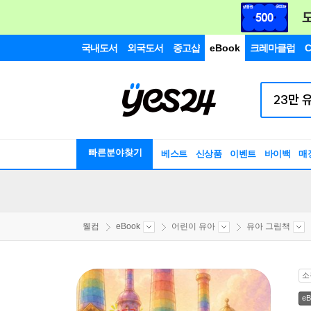
국내도서
외국도서
중고샵
eBook
크레마클럽
C
빠른분야찾기
베스트
신상품
이벤트
바이백
매
웰컴
eBook
어린이 유아
유아 그림책
소
eB