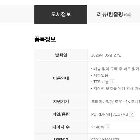
비밀 무지개 공장
도서정보
리뷰/한줄평
(0/0)
품목정보
발행일
2026년 05월 27일
배송 없이 구매 후 바로 읽
제한없음
이용안내
TTS 가능
저작권 보호를 위해 인쇄 기
지원기기
크레마 /PC(윈도우 - 4K 모
파일/용량
PDF(DRM) | 71.17MB
페이지 수
약 46쪽
ISBN13