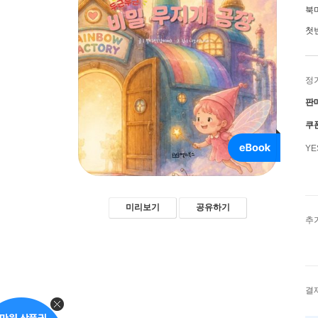
북
첫
정
판
쿠
Y
미리보기
공유하기
추
결