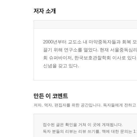
저자 소개
PART 02. 잃어버린 것을 되찾으려는 몸부림
쾌락을 넘어서
성적인 행동을 멈추어야 할까?
2000년부터 교도소 내 마약중독자들과 회복 모
성숙한 의존 관계로 나아가기
끌기 위해 연구소를 열었다. 현재 서울중독심리연
마음의 어른이 되는 길
회 슈퍼바이저, 한국보호관찰학회 이사로 있다.
계산된 삶의 태도
신념을 갖고 있다.
잃어버린 것을 되찾으려는 몸부림
삶의 선택과 후회
같은 사건, 서로 다른 경험
성중독의 본질과 치유
만든 이 코멘트
자기 비난과 중독의 악순환
저자, 역자, 편집자를 위한 공간입니다. 독자들에게 전하고
음란물 중독의 기준
초자아와 비난의 굴레에 대하여
나 자신을 용서한다는 것
접수된 글은 확인을 거쳐 이 곳에 게재됩니다.
독자 분들의 리뷰는 리뷰 쓰기를, 책에 대한 문의는 1: