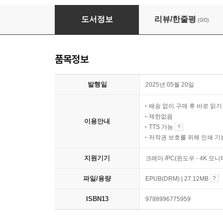
성중독자의 환상과 죄책감
도서정보
리뷰/한줄평
(0/0)
품목정보
발행일
2025년 05월 20일
배송 없이 구매 후 바로 읽
제한없음
이용안내
TTS 가능
저작권 보호를 위해 인쇄 기
지원기기
크레마 /PC(윈도우 - 4K 모
파일/용량
EPUB(DRM) | 27.12MB
ISBN13
9788996775959