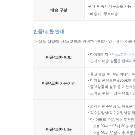
구매 후 즉시 다운로드 가능
배송 구분
배송비 : 무료배송
반품/교환 안내
※ 상품 설명에 반품/교환과 관련한 안내가 있는경우 아래 
마이페이지 >
반품/교환 신청
반품/교환 방법
판매자 배송 상품은 판매자와
출고 완료 후 10일 이내의 
디지털 콘텐츠인 eBook의 
반품/교환 가능기간
중고상품의 경우 출고 완료일
모바일 쿠폰의 경우 유효기간(
고객의 단순변심 및 착오구
직수입양서/직수입일서중 일
단, 아래의 주문/취소 조건인
오늘 00시 ~ 06시 30분 
반품/교환 비용
오늘 06시 30분 이후 주문