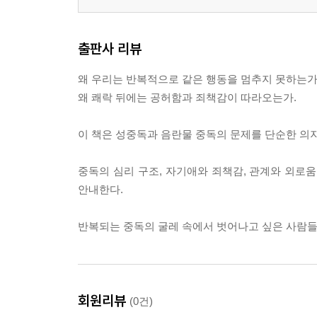
PART 03. 중독자와 내면의 미움
자기 사랑과 수용의 본질
출판사 리뷰
타인의 행동을 왜곡하는 마음에 대하여
회개에 대한 오해
왜 우리는 반복적으로 같은 행동을 멈추지 못하는가
중독자와 내면의 미움
왜 쾌락 뒤에는 공허함과 죄책감이 따라오는가.
분노와 회복의 에너지
자기중심적 사고의 특징
이 책은 성중독과 음란물 중독의 문제를 단순한 의지
정동 발달과 내재화된 대상관계
자기 행동을 합리화
중독의 심리 구조, 자기애와 죄책감, 관계와 외로
물레방아처럼 무의미한 반복
안내한다.
왜 모든 사람에게 사랑받으려는 욕구를 가질까?
중독에서 벗어난 한 사람의 이야기
반복되는 중독의 굴레 속에서 벗어나고 싶은 사람들,
중독에서 회복되기 위해서는 우리 자신에 대한 깊은
회원리뷰
(0건)