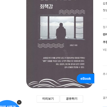
김
첫
정
판
쿠
Y
추
결
미리보기
공유하기