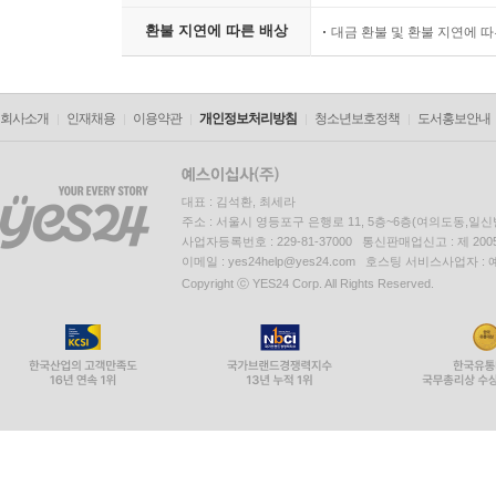
환불 지연에 따른 배상
대금 환불 및 환불 지연에 
회사소개
인재채용
이용약관
개인정보처리방침
청소년보호정책
도서홍보안내
대표 : 김석환, 최세라
주소 : 서울시 영등포구 은행로 11, 5층~6층(여의도동,일신
사업자등록번호 : 229-81-37000 통신판매업신고 : 제 200
이메일 : yes24help@yes24.com 호스팅 서비스사업자 :
Copyright ⓒ YES24 Corp. All Rights Reserved.