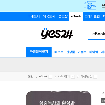
국내도서
외국도서
중고샵
eBook
크레마클럽
C
빠른분야찾기
베스트
신상품
이벤트
바이백
매
웰컴
eBook
사회 정치
여성/남성
소
eB