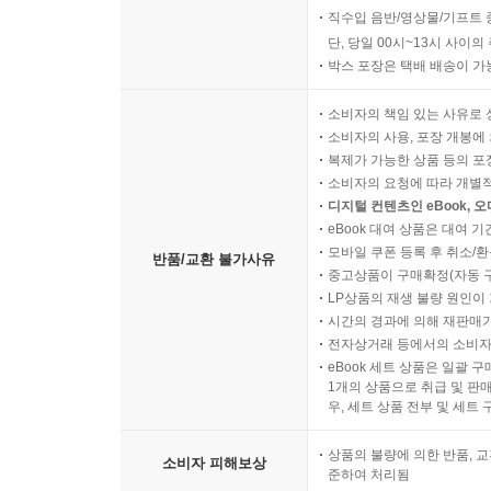
직수입 음반/영상물/기프트 
단, 당일 00시~13시 사이
박스 포장은 택배 배송이 가
소비자의 책임 있는 사유로 
소비자의 사용, 포장 개봉에 
복제가 가능한 상품 등의 포장을 
소비자의 요청에 따라 개별
디지털 컨텐츠인 eBook, 
eBook 대여 상품은 대여 기
모바일 쿠폰 등록 후 취소/환
반품/교환 불가사유
중고상품이 구매확정(자동 
LP상품의 재생 불량 원인이 기
시간의 경과에 의해 재판매가
전자상거래 등에서의 소비자
eBook 세트 상품은 일괄 
1개의 상품으로 취급 및 판매
우, 세트 상품 전부 및 세트
상품의 불량에 의한 반품, 교
소비자 피해보상
준하여 처리됨