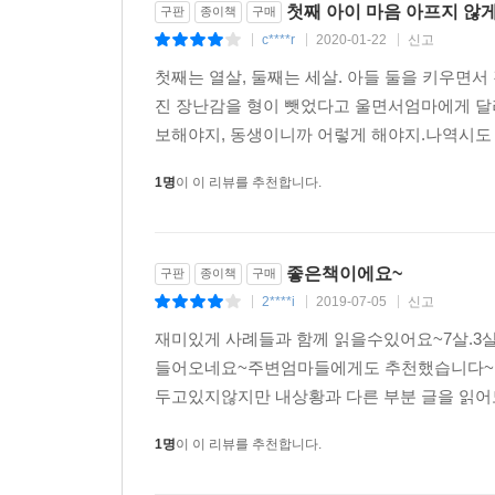
첫째 아이 마음 아프지 않게
구판
종이책
구매
c****r
2020-01-22
신고
|
|
|
첫째는 열살, 둘째는 세살. 아들 둘을 키우면서
진 장난감을 형이 뺏었다고 울면서엄마에게 달려
보해야지, 동생이니까 어렇게 해야지.나역시도 사
1명
이 이 리뷰를 추천합니다.
좋은책이에요~
구판
종이책
구매
2****i
2019-07-05
신고
|
|
|
재미있게 사례들과 함께 읽을수있어요~7살.3
들어오네요~주변엄마들에게도 추천했습니다~두
두고있지않지만 내상황과 다른 부분 글을 읽어도
1명
이 이 리뷰를 추천합니다.