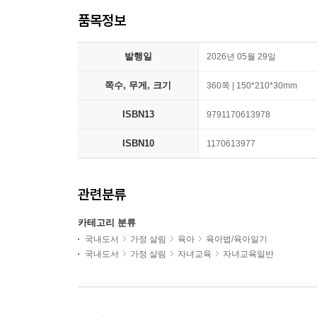
품목정보
발행일
2026년 05월 29일
쪽수, 무게, 크기
360쪽 | 150*210*30mm
ISBN13
9791170613978
ISBN10
1170613977
관련분류
카테고리 분류
국내도서
가정 살림
육아
육아법/육아일기
국내도서
가정 살림
자녀교육
자녀교육일반