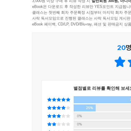
3,000원 이상 구매 후 리뷰 작성 시
일반회원 300원, 마니아
태어나 보니 너무도 강력한 라이벌이 있다!
부모가 가진 애착의 상처는 대개 과거에 충분한 돌봄
eBook은 다운로드 후 작성한 리뷰만 YES포인트 지급됩니
‘둘째의 외로운 마라톤’
지만 어른이 된 내가 스스로를 돌볼 수는 있다. 
클래스는 첫번째 회차 주문확정 시점부터 마지막 회차 주문
사락 독서모임으로 진행된 클래스는 사락 독서모임 게시판
민감성을 채우는 시간이 될 것이다.
둘째 아이는 언제나 서럽다. 태어나자마자 이유도 
eBook 페이백, CD/LP, DVD/Blu-ray, 패션 및 판매금
자기 돌봄은 거창한 게 아니다. “오늘도 애썼어”라
순간부터 단 한 번도 부모의 관심과 사랑을 독차지
소소한 쉼이면 충분하다. 자신의 마음을 먼저 돌보
경쟁하며 이길 수 없다는 열등감과 이기고 싶다는 
20
명
둘째의 출생을 앞둔 부모는 동생이 생긴 첫째의 스
---『‘애착 형성하기’』
또는 나중에 혼자 자랄 아이가 외롭지 않도록 동생
이런 둘째 아이를 괴롭히는 가장 강력한 감정은 열
욕구를 느낀다.
부모는 나보다 멀리 앞서 달리고 있는 첫째의 뒷
동생이 태어나면서 부모의 사랑을 빼앗겼다고 느
별점별로 리뷰를 확인해 보세
상실감을 이해하고 보듬어주는 것이다. 가족 사이에서
둘째 아이는 자기만의 페이스를 유지하며 힘겨운 마
같이 나누는 인생의 동반자로 받아들인다.
25%
0%
첫째라서 소중한, 둘째라서 더 잘해보고 싶은 부모
0%
화내고 돌아서서 후회하지 않도록, 큰소리 내지 않고