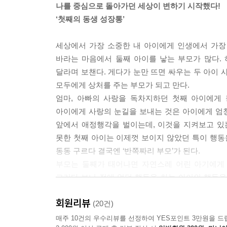
나를 중심으로 돌아가던 세상이 변하기 시작했다!
둘째는 주로 ‘누구의 동생’』으로 불린다. 첫째와
‘첫째의 동생 성장통’
사회생활을 시작하는 시기가 되어도 변하는 것은 없다
전히 누군가의 동생이다. 언제나 첫째가 먼저인 상
세상에서 가장 소중한 내 아이에게 인생에서 가장
---『‘둘째는 언제나 서럽다’』
바라는 마음에서 둘째 아이를 낳는 부모가 많다.
달라며 보챈다. 게다가 눈만 뜨면 싸우는 두 아이 
형제자매 갈등은 다른 대인관계와 달리 두 아이 사이
모두에게 상처를 주는 부모가 되고 만다.
문제로 이어진다. 많은 부모가 공정한 애정을 공평
엄마, 아빠의 사랑을 독차지하던 첫째 아이에게
그러나 부모와 자녀의 관계에서 공평과 공정은 다르
아이에게 사랑의 눈길을 보내는 것은 아이에게 엄청
성향과 필요, 상황에 맞춰 다르게 대하는 것이다. 
앞에서 애정행각을 벌이는데, 이것을 지켜보고 있
림을 원할 수 있다. 즉 애정의 양을 측정할 게 아니
못한 첫째 아이는 이제껏 보이지 않았던 특이 행동
---『‘무엇이 아이들을 싸우게 만들까’』
동동 구르다 결국엔 ‘반쪽짜리 부모’가 된다.
부모는 둘째가 태어나면 자연스레 어린 아기에게 
첫째 아이의 사회성을 지탱하는 두 축은 동생을 배
그러다 보니 전에 없던 행동을 하는 아이의 행동을
을 부여하는 대신 부담 없이 자신을 드러낼 수 있
아이가 동생에게 느꼈을 복잡한 감정을 읽어주고
당한 친구의 역할을 하며 사회성을 발전시킬 수 있다
회원리뷰
사랑받고 있음을 느끼게 해줘야 한다. 이때 첫째 아
(20건)
---『‘아이들의 사회성’』
매주 10건의 우수리뷰를 선정하여 YES포인트 3만원을 드