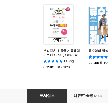
뿌리깊은 초등국어 독해력
류수영의 평생
기본편 3단계 (초등3,4학
년)
1,000건
22,500
원
(1
8,910
원
(10% 할인)
첫째 아이 마음 아프지 않게, 둘째 아이 마음 흔
도서정보
리뷰/한줄평
(20/28)