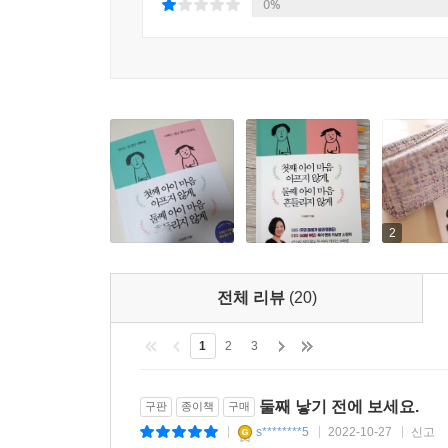
0%
부모는 아이가 행복한 인생을 살 수 있도록 올바
동생에게 자리를 빼앗긴 첫째의 마음이 아프지 않고,
부모들의 육아 멘토 이보연 소장은 둘째 아이를 임
않게, 둘째 아이 마음 흔들리지 않게》를 통해 두 
아이에게 꼭 맞는 사랑과 둘째 아이에게 필요한
태어나자마자 앞선 경쟁자를 마주한 둘째 아이의 
갈등 상황을 두 아이의 유대감으로 발전시키는 방
고유한 정체성과 자존감을 잃지 않도록 돕는 방법
2
형제자매와의 갈등을 긍정적 에너지로 바꾸는 구체
형제자매 관계는 아이의 사회성을 발전시키는 출발점
전체 리뷰
(20)
주고받는다. 이를 바탕으로 공감 능력과 수용 능
중심을 잘 잡지 못하면 자칫 아이의 다양한 능력의 
1
2
3
부모들은 아이들 모두에게 똑같이 대하는 것이 옳다
것은 잘못된 육아다. 첫째 아이와 둘째 아이가 가진
둘째 낳기 전에 보세요.
구판
종이책
구매
그 길잡이가 되어줄 것이다.
s********5
2022-10-27
신고
|
|
|
각자의 위치에서 충분히 사랑받고 있음을 느낀 두