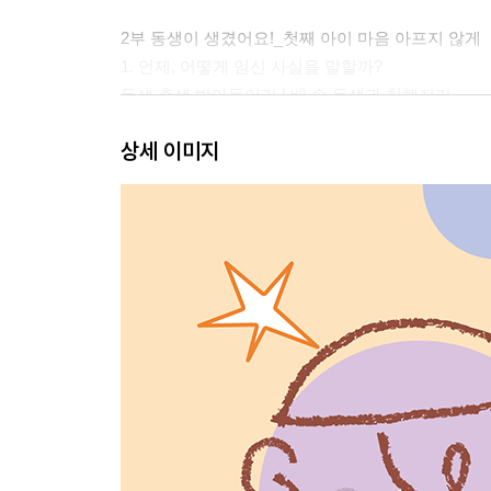
2부 동생이 생겼어요!_첫째 아이 마음 아프지 않게
1. 언제, 어떻게 임신 사실을 말할까?
동생 출생 받아들이기 | 배 속 동생과 친해지기
2. 첫째 아이를 위해 출산 전에 해야 할 것들
상세 이미지
가사와 양육의 분담 | 보조 양육자와 유대감 쌓기 |
준비
3. 동생과의 첫 만남
빠르게 동생과 만나기 | 아기보다 첫째에게 집중하기 
4. 동생과의 첫 생활
첫째와 즐거운 시간 보내기 | 아기 보는 일에 참여
느끼게 해주기 | 변화를 최대한 줄이기 | 아이의 욕
5. 첫째 아이의 불안 잠재우기
신호에 즉각 반응하자 | 수면 방식에 정답은 없다 |
6. 동생이 기어 다니기 시작할 때
첫째의 물건 보호해주기 | 동생과 놀도록 요구하지 
한쪽 편만 들지 않기 | 상처를 보듬는 법 알려주기 |