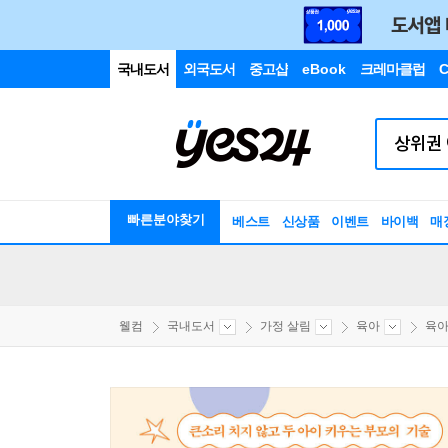
국내도서
외국도서
중고샵
eBook
크레마클럽
C
빠른분야찾기
베스트
신상품
이벤트
바이백
매
웰컴
국내도서
가정 살림
육아
육아