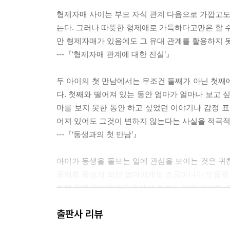
형제자매 사이는 부모 자식 관계 다음으로 가깝고도 
는다. 그러나 따뜻한 형제애로 가득하다고만은 할 수
만 형제자매가 있음에도 그 유대 관계를 활용하지 
---『‘형제자매 관계에 대한 진실’』
두 아이의 첫 만남에서는 무조건 둘째가 아닌 첫째
다. 첫째와 떨어져 있는 동안 엄마가 얼마나 보고 
마를 보지 못한 동안 하고 싶었던 이야기나 감정 표
어져 있어도 그것이 변하지 않는다는 사실을 적극적
---『‘동생과의 첫 만남’』
아이가 동생을 돌보는 일에 관심을 보이는 것은 귀
둘째를 돌보게 되면 엄마에게도 조금이나마 도움을 
처럼 첫째 아이에게도 동생을 돌보는 일을 천천히 조
는 사실에 유능감을 느낄뿐더러 소외되지 않았다는
출판사 리뷰
---『‘동생과의 첫 생활’』