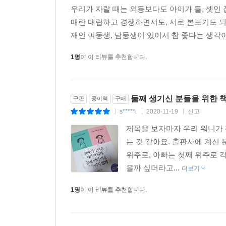
우리가 자랄 때는 외동보다도 아이가 둘, 셋인 
우애 좋은 사이로 발전할 것이다. 아이들은 싸
매란 대립하고 경쟁하면서도, 서로 본보기도 되어
자존감을 방해한다. 이런 경험은 어른이 된 뒤 
재인 여동생, 남동생이 있어서 참 좋다는 생각이 
장점을 발전시키고 사회성을 발휘할 수 있다.
이 책에 담긴 아이들의 다툼에 대처하는 부모의 
1명
이 이 리뷰를 추천합니다.
곧바로 적용할 수 있을 정도로 효용성이 높다. 
세상에서 가장 친한 친구이자 동지로 관계를 변화
아이에게 최고의 사랑을 줄 수 있게 된다.
둘째 생기신 분들을 위한 책
구판
종이책
구매
s*****i
2020-11-19
신고
|
|
|
제목을 보자마자 우리 워니가 
는 것 같아요. 출판사에 계신
위주로, 아빠는 첫째 위주로 
을까 싶더라고...
더보기
1명
이 이 리뷰를 추천합니다.