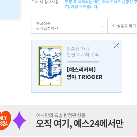
구매 시 참고사항
주문 후 제작되는 개인 오더 도서로 신중한 
7일가량 소요됩니다.
중고상품
이 상품을 팔기
판매요청하기
김은성 작가
친필 메시지 수록
---------------
[예스리커버]
빵야 TRIGGER