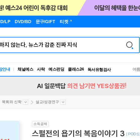
D/LP
DVD/BD
문구
/GIFT
티켓
장안내
채널예스
사락
예스펀딩
클래스24
독서유형검사
여
RBTI Lab
독서유형검사
AI 일문백답
의견 남기면 YES상품권!
목회와 신학
설교/성경연구
소득공제
스펄전의 욥기의 복음이야기 3
[ POD도