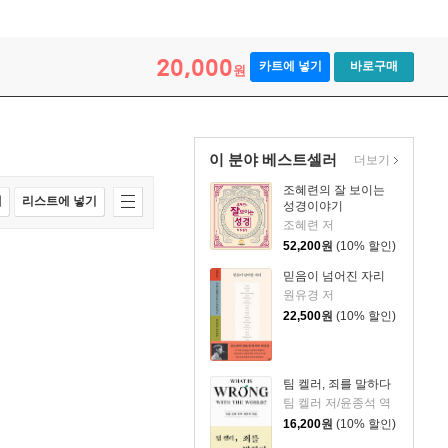
20,000
카트에 넣기
바로구매
원
이 분야 베스트셀러
더보기
조혜련의 잘 보이는
매
리스트에 넣기
성경이야기
조혜련 저
52,200
원
(10% 할인)
믿음이 넘어진 자리
원유경 저
22,500
원
(10% 할인)
팀 켈러, 죄를 말하다
팀 켈러 저/윤종석 역
16,200
원
(10% 할인)