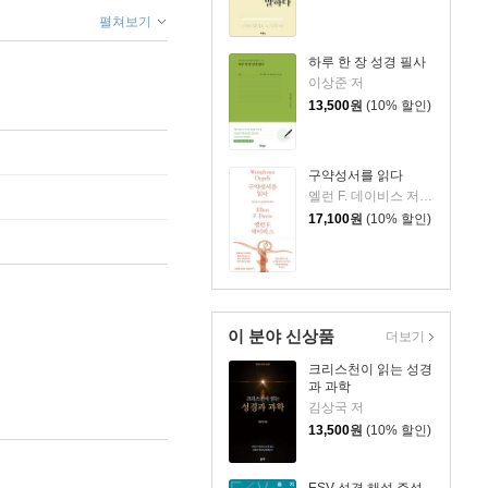
펼쳐보기
하루 한 장 성경 필사
이상준 저
13,500
원
(10% 할인)
구약성서를 읽다
엘런 F. 데이비스 저/손승우 역
17,100
원
(10% 할인)
이 분야 신상품
더보기
크리스천이 읽는 성경
과 과학
김상국 저
13,500
원
(10% 할인)
ESV 성경 해설 주석