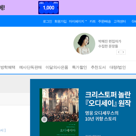
로그인
회원가입
마이페이지
카트
주문/배송
고객센터
Gl
름방학혜택
예사단독판매
이달의사은품
특가할인
추천도서
대량/법인
서 ]