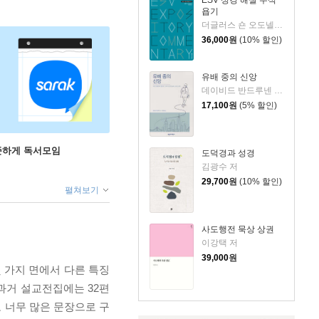
욥기
더글러스 숀 오도넬 저/이언 두기드,제이 스클라,제임스 해밀턴 편/홍병룡 역
36,000
원
(10% 할인)
유배 중의 신앙
데이비드 반드루넨 저/권대영 역
17,100
원
(5% 할인)
꾸준하게 독서모임
도덕경과 성경
김광수 저
29,700
원
(10% 할인)
펼쳐보기
사도행전 묵상 상권
이강택 저
39,000
원
 가지 면에서 다른 특징
 과거 설교전집에는 32편
로 너무 많은 문장으로 구