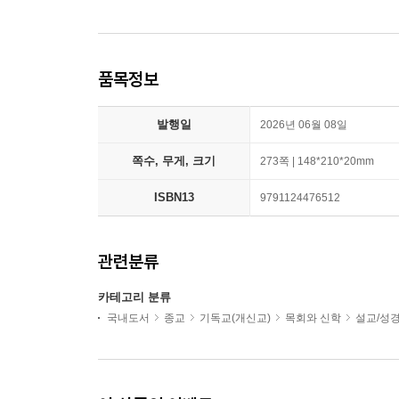
품목정보
발행일
2026년 06월 08일
쪽수, 무게, 크기
273쪽 | 148*210*20mm
ISBN13
9791124476512
관련분류
카테고리 분류
국내도서
종교
기독교(개신교)
목회와 신학
설교/성