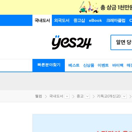
국내도서
외국도서
중고샵
eBook
크레마클럽
C
빠른분야찾기
베스트
신상품
이벤트
바이백
매
웰컴
국내도서
종교
기독교(개신교)