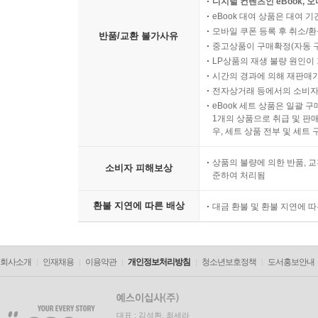
디지털 컨텐츠인 eBook, 
eBook 대여 상품은 대여 기
모바일 쿠폰 등록 후 취소/환
반품/교환 불가사유
중고상품이 구매확정(자동 
LP상품의 재생 불량 원인이 기
시간의 경과에 의해 재판매가
전자상거래 등에서의 소비자
eBook 세트 상품은 일괄 
1개의 상품으로 취급 및 판매
우, 세트 상품 전부 및 세트
상품의 불량에 의한 반품, 교
소비자 피해보상
준하여 처리됨
환불 지연에 따른 배상
대금 환불 및 환불 지연에 
회사소개
인재채용
이용약관
개인정보처리방침
청소년보호정책
도서홍보안내
대표 : 김석환, 최세라