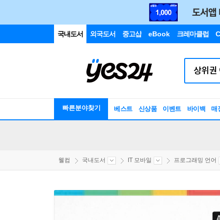
국내도서
외국도서
중고샵
eBook
크레마클럽
C
빠른분야찾기
베스트
신상품
이벤트
바이백
매
웰컴
국내도서
IT 모바일
프로그래밍 언어