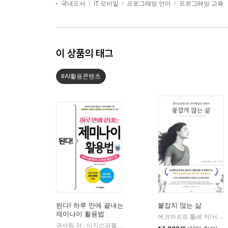
국내도서
IT 모바일
프로그래밍 언어
프로그래밍 교육
이 상품의 태그
#AI활용콘텐츠
된다! 하루 만에 끝내는
붙잡지 않는 삶
제미나이 활용법
에크하르트 톨레 저/서진 편/루카 역
권서림 저
이지스퍼블리싱
|