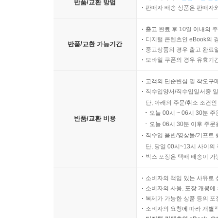
반품/교환 방법
판매자 배송 상품은 판매자와
출고 완료 후 10일 이내의 
디지털 콘텐츠인 eBook의 
반품/교환 가능기간
중고상품의 경우 출고 완료일
모바일 쿠폰의 경우 유효기간(
고객의 단순변심 및 착오구
직수입양서/직수입일서중 일
단, 아래의 주문/취소 조건인
오늘 00시 ~ 06시 30분 
반품/교환 비용
오늘 06시 30분 이후 주문
직수입 음반/영상물/기프트 
단, 당일 00시~13시 사이
박스 포장은 택배 배송이 가
소비자의 책임 있는 사유로 
소비자의 사용, 포장 개봉에 
복제가 가능한 상품 등의 포장을 
소비자의 요청에 따라 개별