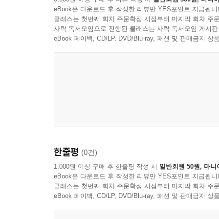
eBook은 다운로드 후 작성한 리뷰만 YES포인트 지급됩니
클래스는 첫번째 회차 주문확정 시점부터 마지막 회차 주문
제10장. 일상, 생활, 취미 — 내 손으로 만드는 작은
사락 독서모임으로 진행된 클래스는 사락 독서모임 게시판
Case 10. 스마트 주유소 찾기
eBook 페이백, CD/LP, DVD/Blu-ray, 패션 및 판매금
Case 11. 블랙야크 100대 명산 트래커
Case 12. InsightBot(ArXiv·RSS·기술 블로그 요약 
Case 13. NVIDIA Cert Quiz
10장 마치며 — 일상 도구 만들기의 5가지 원칙
제11장. 데이터 분석과 투자 — 숫자로 움직이는 바
Case 14. 한국 ETF 포트폴리오랩
Case 15. 한국 주식 분석
Case 16. 자산운용사·자사주 스크리닝 시스템
한줄평
(0건)
Case 17. 한국 부동산 심층 트렌드 분석
1,000원 이상 구매 후 한줄평 작성 시
일반회원 50원, 마니
11장 마치며 — 데이터·시장·AI를 잇는 5가지 원칙
eBook은 다운로드 후 작성한 리뷰만 YES포인트 지급됩니
클래스는 첫번째 회차 주문확정 시점부터 마지막 회차 주문
eBook 페이백, CD/LP, DVD/Blu-ray, 패션 및 판매금
후기 — 집필을 마치며