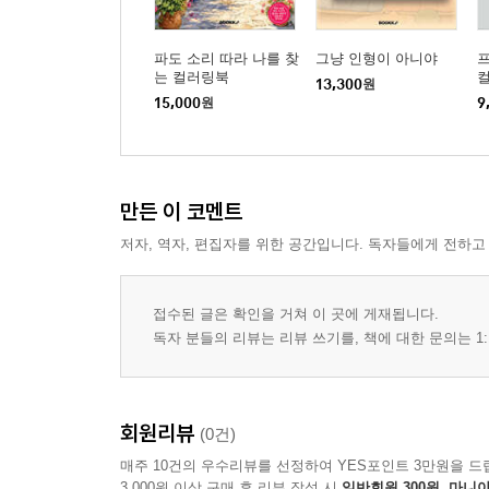
7.3 AI 출력 검증 전략
7.4 실습 — pytest와 jest로 테스트 먼저 작성하기
파도 소리 따라 나를 찾
그냥 인형이 아니야
프
는 컬러링북
13,300
원
15,000
원
9
제8장. 업무 효율화의 혁명 — 엔터프라이즈 자동화
Case 1. UI 코드 자동 생성
Case 2. VDI·폐쇄망용 포터블 SQLite 뷰어
Case 3. C#→Java 변환기
만든 이 코멘트
Case 4. MES MCP Server(사내 도메인 지식의 M
저자, 역자, 편집자를 위한 공간입니다. 독자들에게 전하고
Case 5. MES IDE Assistant (폐쇄망 VSCode 확장)
Case 6. AI 코드 리뷰
8장 마치며 — 업무 효율화편에서 끌어낸 10가지 
접수된 글은 확인을 거쳐 이 곳에 게재됩니다.
독자 분들의 리뷰는 리뷰 쓰기를, 책에 대한 문의는 1:
제9장. 공공데이터, 시민의 품으로 — 시민 서비스 
Case 7. 청약 알리미
Case 8. 서울 소방 안전 포털
회원리뷰
(0건)
Case 9. 스마트 AI 한국 법률
매주 10건의 우수리뷰를 선정하여 YES포인트 3만원을 드
9장 마치며 — 공공 영역 자동화에서 끌어낸 6가지
3,000원 이상 구매 후 리뷰 작성 시
일반회원 300원, 마니아