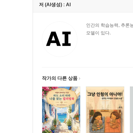
4.3 PLAN.md — 개발 계획서
저 (AI생성) :
AI
4.4 TASK.md — 실행의 체크리스트
제5장. LangChain / LangGraph — 여러 에이전트
인간의 학습능력, 추론능
5.1 왜 단일 LLM으로는 부족한가
모델이 있다.
5.2 LangGraph 핵심 개념 — Node · Edge · State
5.3 실전 멀티에이전트 패턴 — 6-Agent 파이프라인
5.4 에이전트 간 상태 관리와 오류 복구
제6장. RAG — 환각을 막고 도메인 지식을 주입하
6.1 RAG가 필요한 이유 — 환각 방지와 도메인 특
작가의 다른 상품
6.2 하이브리드
6.3 임베딩 선택 가이드
6.4 FAISS vs Qdrant — 용도별 벡터 DB 선택
제7장. AI 시대의 테스트와 품질 — TDD
7.1 TDD가 더 중요해진 이유
7.2 새로운 TDD 워크플로우