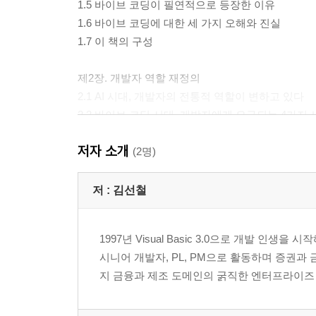
1.5 바이브 코딩이 필연적으로 등장한 이유
1.6 바이브 코딩에 대한 세 가지 오해와 진실
1.7 이 책의 구성
제2장. 개발자 역할 재정의
2.1 AI 시대, 개발자의 전통적 역할이 변하고 있다
2.2 바이브 코딩 시대, 개발자에게 요구되는 4가지
저자 소개
제3장. 컨텍스트 엔지니어링
(2명)
3.1 프롬프트 엔지니어링의 개념과 한계
3.2 컨텍스트 엔지니어링의 의미
저 :
김선철
3.3 좋은 컨텍스트 설계의 원칙
3.4 CLAUDE.md — 프로젝트의 기억을 관리하는 
1997년 Visual Basic 3.0으로 개발 인생
시니어 개발자, PL, PM으로 활동하며 증권과
제4장. 명세주도개발(SDD) — 코드 전에 설계를 먼
지 금융과 제조 도메인의 굵직한 엔터프라이즈 프로젝트를
4.1 SDD의 정의
4.2 SPEC.md — 프로젝트의 헌법