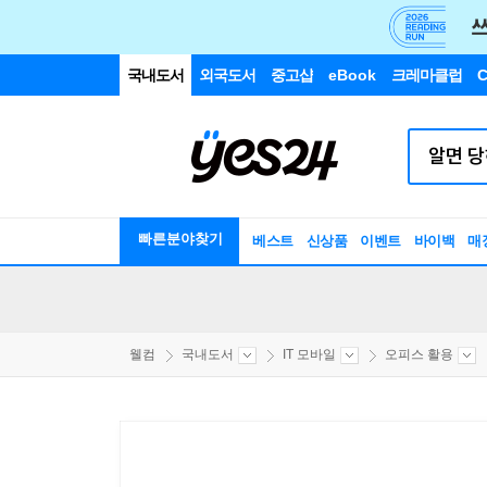
국내도서
외국도서
중고샵
eBook
크레마클럽
C
빠른분야찾기
베스트
신상품
이벤트
바이백
매
웰컴
국내도서
IT 모바일
오피스 활용