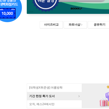
사이즈비교
파트너샵
공유하기
[대학생X취준생] 여름방학
기간 한정 특가 도서
오직, 예스24에서만