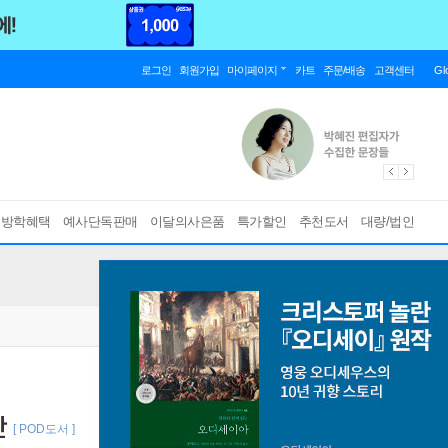
로그인
회원가입
마이페이지
카트
주문/배송
고객센터
Gl
름방학혜택
예사단독판매
이달의사은품
특가할인
추천도서
대량/법인
판
[ POD도서 ]