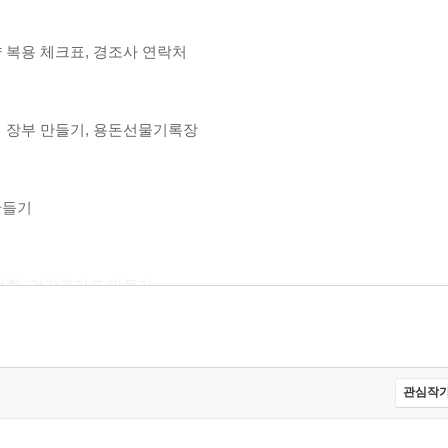
약 복용 체크표, 경조사 연락처
비 장부 만들기, 용돈선물기록장
만들기
 현황, 건강관리표 만들기
들기
관심작가
포인터 알아보기