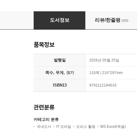
스마트한 시니어를 위한 엑셀 컬러판
도서정보
리뷰/한줄평
(0/0)
품목정보
발행일
2026년 05월 25일
쪽수, 무게, 크기
110쪽 | 210*297mm
ISBN13
9791112194633
관련분류
카테고리 분류
국내도서
IT 모바일
오피스 활용
MS Excel(엑셀)