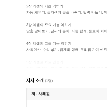
2장 엑셀의 기초 익히기
자동 채우기, 글자색과 글꼴 바꾸기, 달력 만들기, 
3장 엑셀의 주요 기능 익히기
맞춤 알아보기, 날짜와 통화, 자동 합계, 동호회 회
4장 엑셀의 고급 기능 익히기
사칙연산, 수식 넣기, 합계와 평균, 우리집 가계부 
5장 엑셀로 차트 만들기
차트 알아보기, 차트 만들기, 차트 편집, 월별 지출
저자 소개
6장 생활 속 엑셀 활용하기
(1명)
표 테두리 꾸미기, 그림 삽입하기, 여행 일정표 만
저 :
차혜원
부록 다시보는 기초 가이드
마우스 사용법, 키보드 특수 키 알아보기, 마우스 