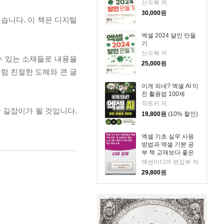
신수복 저
30,000
원
습니다. 이 책은 디지털
엑셀 2024 달인 만들
기
신수복 저
수 있는 소재들로 내용을
25,000
원
럼 친절한 도해와 큰 글
이게 되네? 엑셀 AI 미
친 활용법 100제
직트키 저
 길잡이가 될 것입니다.
19,800
원
(10% 할인)
엑셀 기초 실무 사용
방법과 액셀 기본 공
부 책 교재보다 좋은
excel 함수 배우기
액션미디어 편집부 저
USB 강좌 추천 독학
29,800
원
교육