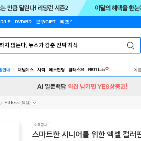
D/LP
DVD/BD
문구
/GIFT
티켓
독서유형검사
RBTI Lab
장안내
채널예스
사락
예스펀딩
클래스24
독서유형검사
여
AI 일문백답
의견 남기면 YES상품권!
MS Excel(엑셀)
소득공제
스마트한 시니어를 위한 엑셀 컬러