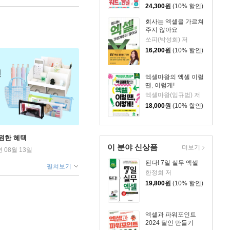
24,300
원
(10% 할인)
회사는 엑셀을 가르쳐
주지 않아요
쏘피(박성희) 저
16,200
원
(10% 할인)
엑셀마왕의 엑셀 이럴
땐, 이렇게!
엑셀마왕(임규범) 저
18,000
원
(10% 할인)
원한 혜택
이 분야 신상품
더보기
년 08월 13일
된다! 7일 실무 엑셀
펼쳐보기
한정희 저
19,800
원
(10% 할인)
엑셀과 파워포인트
2024 달인 만들기