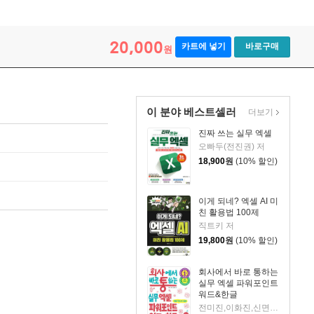
20,000
카트에 넣기
바로구매
원
이 분야 베스트셀러
더보기
진짜 쓰는 실무 엑셀
오빠두(전진권) 저
18,900
원
(10% 할인)
이게 되네? 엑셀 AI 미
친 활용법 100제
직트키 저
19,800
원
(10% 할인)
회사에서 바로 통하는
실무 엑셀 파워포인트
워드&한글
전미진,이화진,신면철 공저