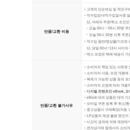
고객의 단순변심 및 착오구
직수입양서/직수입일서중 일
단, 아래의 주문/취소 조건인
오늘 00시 ~ 06시 30분 
반품/교환 비용
오늘 06시 30분 이후 주문
직수입 음반/영상물/기프트 
단, 당일 00시~13시 사이
박스 포장은 택배 배송이 가
소비자의 책임 있는 사유로 
소비자의 사용, 포장 개봉에 
복제가 가능한 상품 등의 포장을 
소비자의 요청에 따라 개별
디지털 컨텐츠인 eBook, 
eBook 대여 상품은 대여 기
모바일 쿠폰 등록 후 취소/환
반품/교환 불가사유
중고상품이 구매확정(자동 
LP상품의 재생 불량 원인이 기
시간의 경과에 의해 재판매가
전자상거래 등에서의 소비자