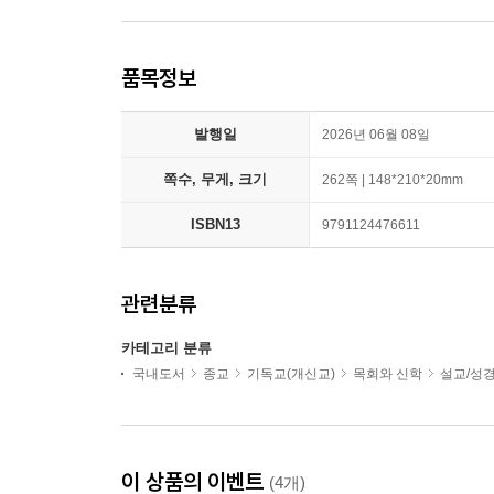
품목정보
발행일
2026년 06월 08일
쪽수, 무게, 크기
262쪽 | 148*210*20mm
ISBN13
9791124476611
관련분류
카테고리 분류
국내도서
종교
기독교(개신교)
목회와 신학
설교/성
이 상품의 이벤트
(4개)