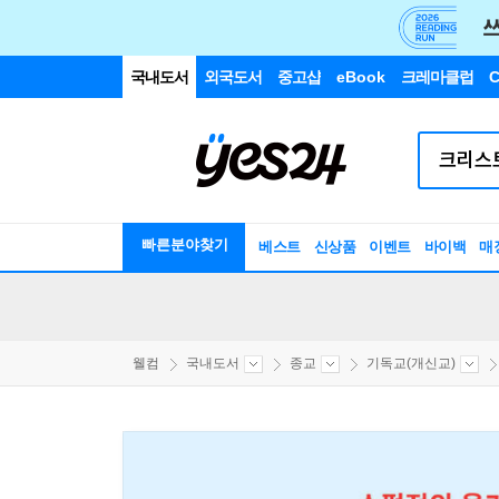
국내도서
외국도서
중고샵
eBook
크레마클럽
C
빠른분야찾기
베스트
신상품
이벤트
바이백
매
웰컴
국내도서
종교
기독교(개신교)