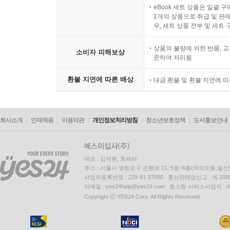
eBook 세트 상품은 일괄 
1개의 상품으로 취급 및 판매
우, 세트 상품 전부 및 세트
상품의 불량에 의한 반품, 교
소비자 피해보상
준하여 처리됨
환불 지연에 따른 배상
대금 환불 및 환불 지연에 
회사소개
인재채용
이용약관
개인정보처리방침
청소년보호정책
도서홍보안내
대표 : 김석환, 최세라
주소 : 서울시 영등포구 은행로 11, 5층~6층(여의도동,일신
사업자등록번호 : 229-81-37000 통신판매업신고 : 제 200
이메일 : yes24help@yes24.com 호스팅 서비스사업자 :
Copyright ⓒ YES24 Corp. All Rights Reserved.