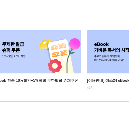
Book 전종 10%할인+5%적립 무한발급 슈퍼쿠폰
[이용안내] 예스24 eBo
시
상시