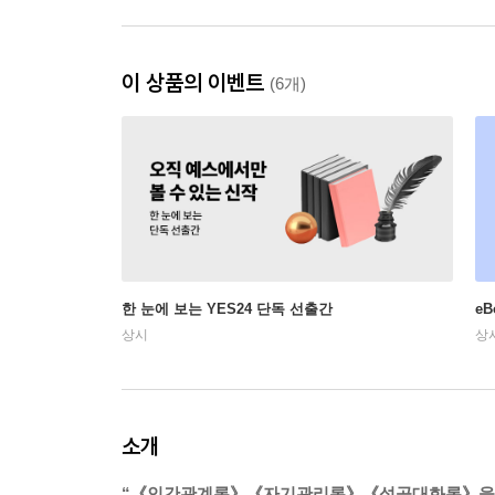
이 상품의 이벤트
(6개)
한 눈에 보는 YES24 단독 선출간
e
상시
상
소개
“《인간관계론》《자기관리론》《성공대화론》을