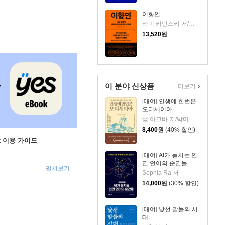
이향인
라미 카민스키 저/최지숙 역
13,520
원
이 분야 신상품
더보기
[대여] 인생에 한번은
오디세이아
샘 아크바 저/박미경 역
8,400
원
(40% 할인)
ok 이용 가이드
[대여] AI가 놓치는 인
간 언어의 순간들
펼쳐보기
Sophia Ra 저
14,000
원
(30% 할인)
[대여] 낯선 말들의 시
대