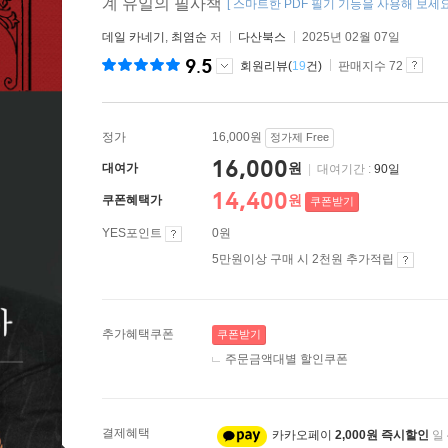
계 유일의 필사책
[ 스마트한 PDF 필기 기능을 사용해 보세요!
데일 카네기
,
최염순
저
다산북스
2025년 02월 07일
9.5
회원리뷰(
19
건)
판매지수 72
정가
16,000원
정가제 Free
16,000
원
대여가
|
대여기간 :
90일
14,400
원
쿠폰혜택가
쿠폰받기
YES포인트
0원
5만원이상 구매 시 2천원 추가적립
추가혜택쿠폰
쿠폰받기
주문금액대별 할인쿠폰
결제혜택
카카오페이
2,000원 즉시할인
일