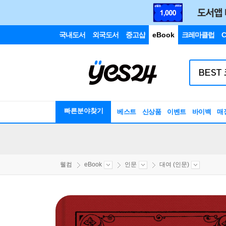
국내도서
외국도서
중고샵
eBook
크레마클럽
C
빠른분야찾기
베스트
신상품
이벤트
바이백
매
웰컴
eBook
인문
대여 (인문)