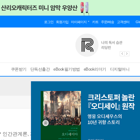
로그인
회원가입
마이페이지
카트
주문/배송
고객센터
Gl
쿠폰받기
단독선출간
eBook필기방법
eBook리더기
디지털머니
사
인간관계론, 자기관리론, 성공대화론을 한 권에 압축한 세