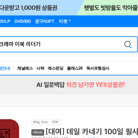
D/LP
DVD/BD
문구
/GIFT
티켓
장안내
채널예스
사락
예스펀딩
클래스24
독서유형검사
RBTI Lab
독서유형검사
AI 일문백답
의견 남기면 YES상품권!
90일 대여
PDF
[대여] 데일 카네기 100일 필
eBook