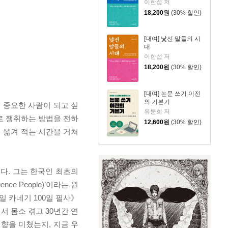
이한섭 저
18,200
원
(30% 할인)
[대여] 낯선 말들의 시
대
이한섭 저
18,200
원
(30% 할인)
[대여] 논문 쓰기 이전
의 기본기
 중요한 사람이 되고 싶
유문희 저
로 쟁취하는 방법을 전하
12,600
원
(30% 할인)
며 옮겨 적는 시간을 거쳐
다. 그는 한국인 최초의
ce People)’이라는 원
 카네기 100일 필사》
 몸소 겪고 30년간 연
향을 미쳤는지, 지금 우