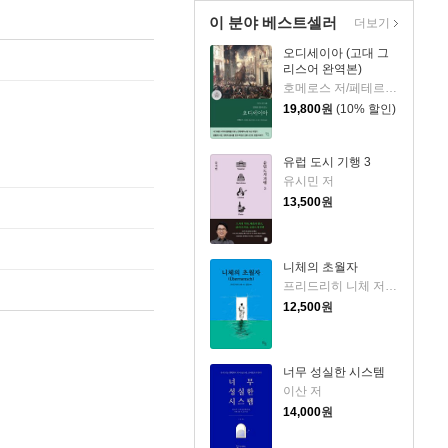
이 분야 베스트셀러
더보기
오디세이아 (고대 그
리스어 완역본)
호메로스 저/페테르 파울 루벤스 그림/박문재 역
19,800
원
(10% 할인)
유럽 도시 기행 3
유시민 저
13,500
원
니체의 초월자
프리드리히 니체 저/김철 편역
12,500
원
너무 성실한 시스템
이산 저
14,000
원