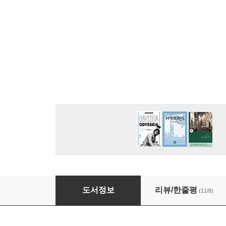
[대여] 데일 카네기 100일 필사
도서정보
리뷰/한줄평
(11/8)