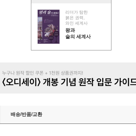
리더가 탐한
붉은 권력,
와인 세계사
왕과
술의 세계사
배송/반품/교환