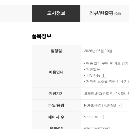
2026 EBS 공인중개사 랜드하나 예상문제집 2
도서정보
리뷰/한줄평
(0/0)
품목정보
발행일
2026년 06월 10일
배송 없이 구매 후 바로 읽
제한없음
이용안내
TTS 가능
저작권 보호를 위해 인쇄 기
지원기기
크레마 /PC(윈도우 - 4K 모
파일/용량
PDF(DRM) | 4.84MB
페이지 수
약 353쪽
ISBN13