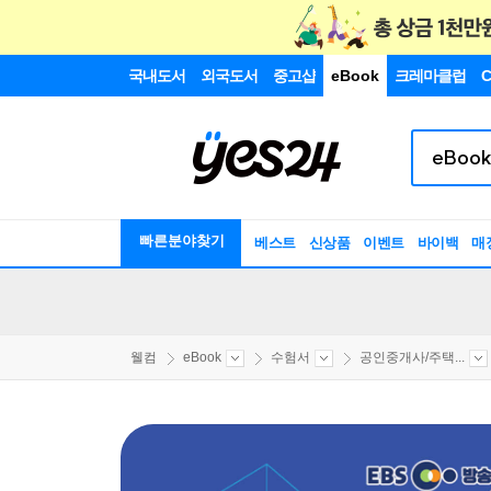
국내도서
외국도서
중고샵
eBook
크레마클럽
C
빠른분야찾기
베스트
신상품
이벤트
바이백
매
웰컴
eBook
수험서
공인중개사/주택...