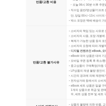
반품/교환 비용
오늘 06시 30분 이후 주문
직수입 음반/영상물/기프트 
단, 당일 00시~13시 사이
박스 포장은 택배 배송이 가
소비자의 책임 있는 사유로 
소비자의 사용, 포장 개봉에 
복제가 가능한 상품 등의 포장을 
소비자의 요청에 따라 개별
디지털 컨텐츠인 eBook, 
eBook 대여 상품은 대여 기
모바일 쿠폰 등록 후 취소/환
반품/교환 불가사유
중고상품이 구매확정(자동 
LP상품의 재생 불량 원인이 기
시간의 경과에 의해 재판매가
전자상거래 등에서의 소비자
eBook 세트 상품은 일괄 
1개의 상품으로 취급 및 판매
우, 세트 상품 전부 및 세트
상품의 불량에 의한 반품, 교