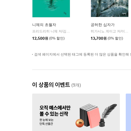
니체의 초월자
공허한 십자가
프리드리히 니체 저/김철 편역
히읏
히가시노 게이고 저/이선희 역
|
12,500
원
(0% 할인)
13,700
원
(0% 할인)
검색 페이지에서 선택된 태그에 등록된 더 많은 상품을 확인해 
이 상품의 이벤트
(9개)