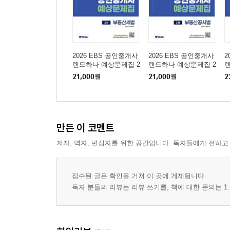
Part 04 주택법
CHAPTER 01 용어정의 212
CHAPTER 02 주택의 건설 219
CHAPTER 03 주택의 공급 251
2026 EBS 공인중개사
2026 EBS 공인중개사
2
랜드하나 예상문제집 2
랜드하나 예상문제집 2
랜
CHAPTER 04 주택상환사채와 청문 271
차 부동산세법
차 부동산공시법
차
21,000
원
21,000
원
2
Part 05 건축법
CHAPTER 01 용어와 건축법 적용 276
CHAPTER 02 건축물의 건축 289
만든 이 코멘트
CHAPTER 03 대지와 도로 302
저자, 역자, 편집자를 위한 공간입니다. 독자들에게 전하고
CHAPTER 04 구조와 설비 313
CHAPTER 05 높이규제 315
CHAPTER 06 면적?높이?층수의 산정 318
접수된 글은 확인을 거쳐 이 곳에 게재됩니다.
독자 분들의 리뷰는 리뷰 쓰기를, 책에 대한 문의는 1:
CHAPTER 07 기타 건축제한 328
Part 06 농지법
CHAPTER 01 용어정의 336