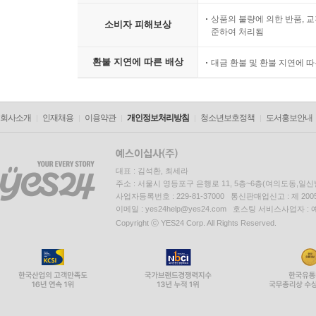
상품의 불량에 의한 반품, 교
소비자 피해보상
준하여 처리됨
환불 지연에 따른 배상
대금 환불 및 환불 지연에 
회사소개
인재채용
이용약관
개인정보처리방침
청소년보호정책
도서홍보안내
대표 : 김석환, 최세라
주소 : 서울시 영등포구 은행로 11, 5층~6층(여의도동,일신
사업자등록번호 : 229-81-37000 통신판매업신고 : 제 200
이메일 : yes24help@yes24.com 호스팅 서비스사업자 :
Copyright ⓒ YES24 Corp. All Rights Reserved.