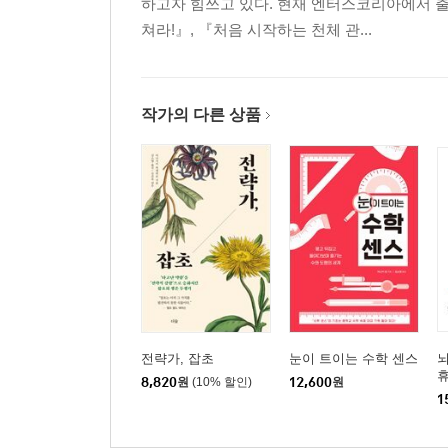
하고자 힘쓰고 있다. 현재 엔터스코리아에서 출
쳐라!』, 『처음 시작하는 천체 관...
작가의 다른 상품
전략가, 잡초
눈이 트이는 수학 센스
8,820
원
(10% 할인)
12,600
원
1