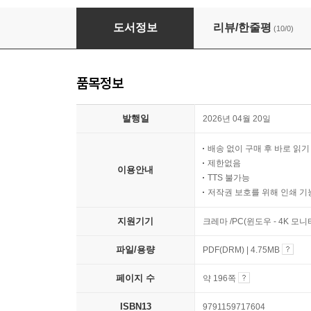
문과생들도 알아야 할 최소한의 물리 공부
도서정보
리뷰/한줄평
(10/0)
품목정보
발행일
2026년 04월 20일
배송 없이 구매 후 바로 읽
제한없음
이용안내
TTS 불가능
저작권 보호를 위해 인쇄 기
지원기기
크레마 /PC(윈도우 - 4K 모
파일/용량
PDF(DRM) | 4.75MB
페이지 수
약 196쪽
ISBN13
9791159717604