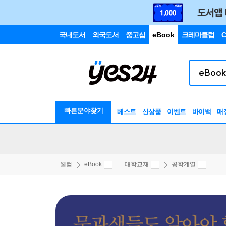
국내도서
외국도서
중고샵
eBook
크레마클럽
C
빠른분야찾기
베스트
신상품
이벤트
바이백
매
웰컴
eBook
대학교재
공학계열