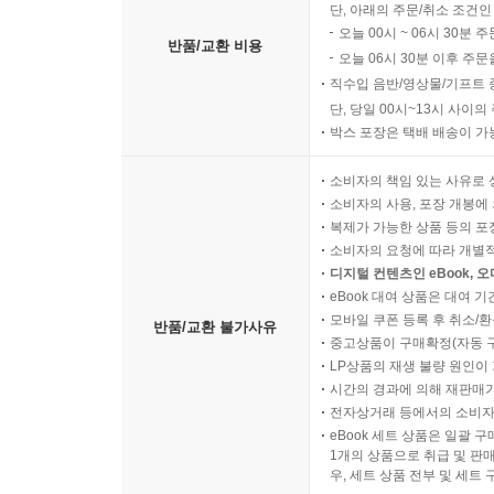
단, 아래의 주문/취소 조건인
오늘 00시 ~ 06시 30분 
반품/교환 비용
오늘 06시 30분 이후 주문
직수입 음반/영상물/기프트 
단, 당일 00시~13시 사이
박스 포장은 택배 배송이 가
소비자의 책임 있는 사유로 
소비자의 사용, 포장 개봉에 
복제가 가능한 상품 등의 포장을 
소비자의 요청에 따라 개별
디지털 컨텐츠인 eBook, 
eBook 대여 상품은 대여 기
모바일 쿠폰 등록 후 취소/환
반품/교환 불가사유
중고상품이 구매확정(자동 
LP상품의 재생 불량 원인이 기
시간의 경과에 의해 재판매가
전자상거래 등에서의 소비자
eBook 세트 상품은 일괄 
1개의 상품으로 취급 및 판매
우, 세트 상품 전부 및 세트