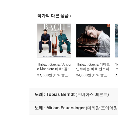
작가의 다른 상품
Thibaut Garcia / Antion
Thibaut Garcia 기타로
Y
e Moriniere 바흐: 골드
연주하는 바흐 인스퍼
로
베르크 변주곡 (Bach:
레이션 (Bach Inspiratio
p
37,500
원
(19% 할인)
34,000
원
(19% 할인)
7
Goldberg Variations) [S
ns) [UHQCD]
러
ACD Hybrid]
노래 :
Tobias Berndt
(토비아스 베른트)
노래 :
Miriam Feuersinger
(미리암 포이어징