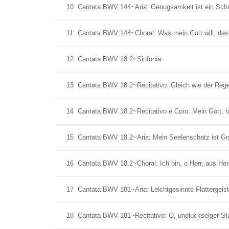
10
Cantata BWV 144~Aria: Genugsamkeit ist ein Sch
11
Cantata BWV 144~Choral: Was mein Gott will, das 
12
Cantata BWV 18.2~Sinfonia
13
Cantata BWV 18.2~Recitativo: Gleich wie der Reg
14
Cantata BWV 18.2~Recitativo e Coro: Mein Gott, hi
15
Cantata BWV 18.2~Aria: Mein Seelenschatz ist Go
16
Cantata BWV 18.2~Choral: Ich bin, o Herr, aus He
17
Cantata BWV 181~Aria: Leichtgesinnte Flattergeist
18
Cantata BWV 181~Recitativo: O, ungluckselger St