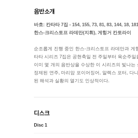
음반소개
바흐: 칸타타 7집 - 154, 155, 73, 81, 83, 144, 18, 1
한스-크리스토프 라데만(지휘), 게힝거 칸토라이
순조롭게 진행 중인 한스-크리스토프 라데만과 게힝거
타타 시리즈 7집은 공현축일 전 주일부터 육순주일을
이미 몇 개의 음반상을 수상한 이 시리즈의 빛나는
정제된 연주, 마리암 포이어징어, 알렉스 포터, 다
된 해석과 실황의 열기도 인상적이다.
디스크
Disc 1