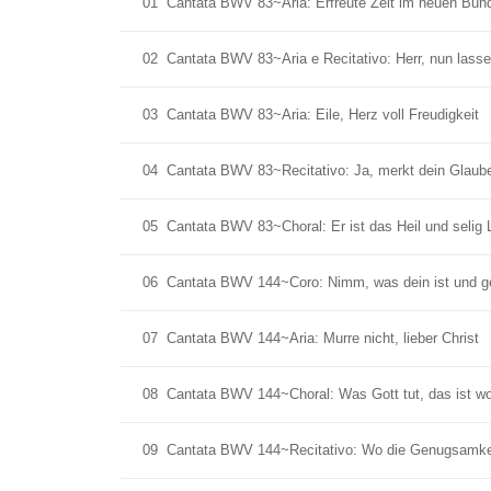
01
Cantata BWV 83~Aria: Erfreute Zeit im neuen Bun
02
Cantata BWV 83~Aria e Recitativo: Herr, nun lasse
03
Cantata BWV 83~Aria: Eile, Herz voll Freudigkeit
04
Cantata BWV 83~Recitativo: Ja, merkt dein Glaub
05
Cantata BWV 83~Choral: Er ist das Heil und selig 
06
Cantata BWV 144~Coro: Nimm, was dein ist und g
07
Cantata BWV 144~Aria: Murre nicht, lieber Christ
08
Cantata BWV 144~Choral: Was Gott tut, das ist w
09
Cantata BWV 144~Recitativo: Wo die Genugsamkeit