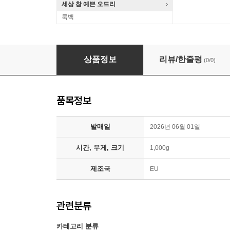
세상 참 예쁜 오드리
룩백
Hans-Christoph Rademann 바흐: 칸타타 에디션 7집 – 1
상품정보
리뷰/한줄평
(0/0)
품목정보
발매일
2026년 06월 01일
시간, 무게, 크기
1,000g
제조국
EU
관련분류
카테고리 분류