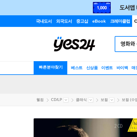
국내도서
외국도서
중고샵
eBook
크레마클럽
C
빠른분야찾기
베스트
신상품
이벤트
바이백
매
웰컴
CD/LP
클래식
보컬
보컬 (수