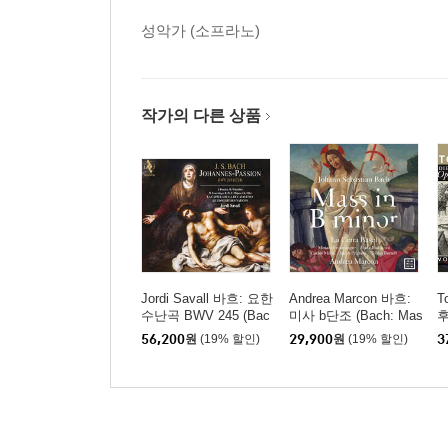
성악가 (소프라노)
작가의 다른 상품
Jordi Savall 바흐: 요한
Andrea Marcon 바흐:
T
수난곡 BWV 245 (Bac
미사 b단조 (Bach: Mas
후
h: Johannes-Passion B
s in b minor)
u
56,200
원
(19% 할인)
29,900
원
(19% 할인)
3
WV 245) [Hybrid SAC
8)
D]