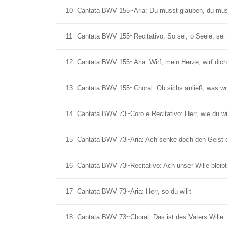
10
Cantata BWV 155~Aria: Du musst glauben, du mus
11
Cantata BWV 155~Recitativo: So sei, o Seele, sei 
12
Cantata BWV 155~Aria: Wirf, mein Herze, wirf dic
13
Cantata BWV 155~Choral: Ob sichs anließ, was woll
14
Cantata BWV 73~Coro e Recitativo: Herr, wie du wil
15
Cantata BWV 73~Aria: Ach senke doch den Geist 
16
Cantata BWV 73~Recitativo: Ach unser Wille bleibt
17
Cantata BWV 73~Aria: Herr, so du willt
18
Cantata BWV 73~Choral: Das ist des Vaters Wille