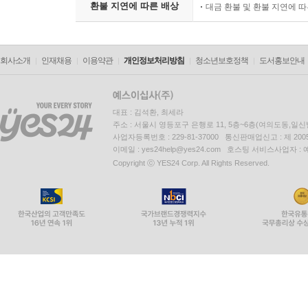
환불 지연에 따른 배상
대금 환불 및 환불 지연에 
회사소개
인재채용
이용약관
개인정보처리방침
청소년보호정책
도서홍보안내
대표 : 김석환, 최세라
주소 : 서울시 영등포구 은행로 11, 5층~6층(여의도동,일신
사업자등록번호 : 229-81-37000 통신판매업신고 : 제 200
이메일 : yes24help@yes24.com 호스팅 서비스사업자 :
Copyright ⓒ YES24 Corp. All Rights Reserved.