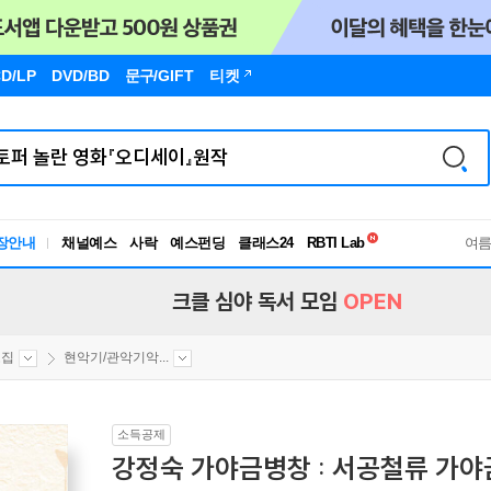
D/LP
DVD/BD
문구
/GIFT
티켓
독서유형검사
RBTI Lab
장안내
채널예스
사락
예스펀딩
클래스24
여
독서유형검사
크클 심야 독서 모임
OPEN
보집
현악기/관악기악...
소득공제
강정숙 가야금병창 : 서공철류 가