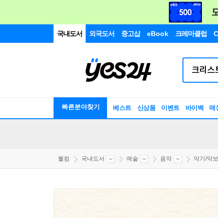
국내도서
외국도서
중고샵
eBook
크레마클럽
C
빠른분야찾기
베스트
신상품
이벤트
바이백
매
웰컴
국내도서
예술
음악
악기/악