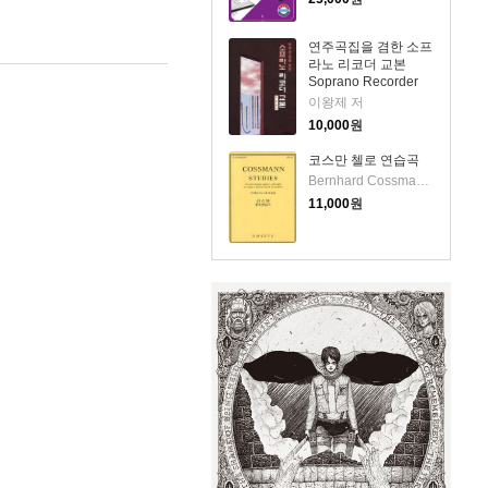
연주곡집을 겸한 소프
라노 리코더 교본
Soprano Recorder
Method
이왕제 저
10,000
원
코스만 첼로 연습곡
Bernhard Cossmann 저/Walter Davis 편
11,000
원