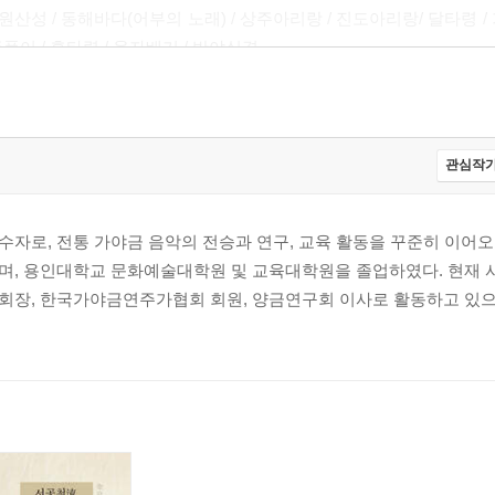
원산성 / 동해바다(어부의 노래) / 상주아리랑 / 진도아리랑/ 달타령 /
주풀이 / 흥타령 / 육자배기 / 반야심경
령 / 밀양아리랑 / 님 그린 회포 / 박꽃 핀 내 고향 / 내 고향의 봄 / 
관심작가
 남풍가 / 이어도 사나 / 야월삼경 / 뽕따러 가세 / 까투리타령 /새타
양 양잠가 / 샛노란 저고리
자로, 전통 가야금 음악의 전승과 연구, 교육 활동을 꾸준히 이어오
며, 용인대학교 문화예술대학원 및 교육대학원을 졸업하였다. 현재
회장, 한국가야금연주가협회 회원, 양금연구회 이사로 활동하고 있