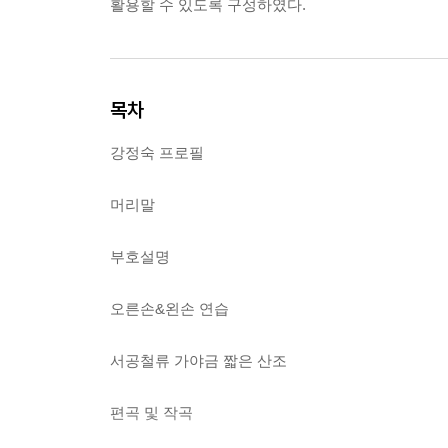
활용할 수 있도록 구성하였다.
목차
강정숙 프로필
머리말
부호설명
오른손&왼손 연습
서공철류 가야금 짧은 산조
편곡 및 작곡