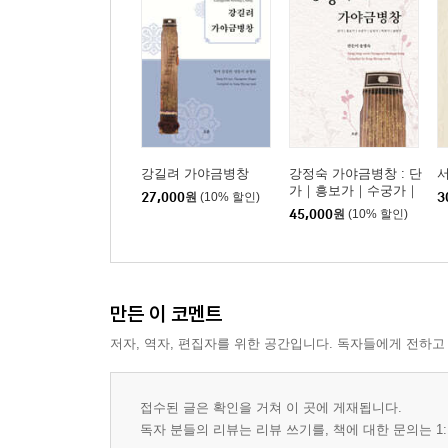
강길려 가야금병창
강정숙 가야금병창 : 단
가｜흥보가｜수궁가｜
27,000
원
(10% 할인)
3
심청가｜적벽가｜춘향
45,000
원
(10% 할인)
가
만든 이 코멘트
저자, 역자, 편집자를 위한 공간입니다. 독자들에게 전하고
접수된 글은 확인을 거쳐 이 곳에 게재됩니다.
독자 분들의 리뷰는 리뷰 쓰기를, 책에 대한 문의는 1: