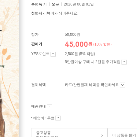
송명숙
저
오운
2026년 06월 01일
첫번째 리뷰어가 되어주세요.
정가
50,000원
45,000
원
판매가
(10% 할인)
YES포인트
2,500원 (5% 적립)
5만원이상 구매 시 2천원 추가적립
결제혜택
카드/간편결제 혜택을 확인하세요
배송안내
배송비 : 무료
중고상품
이 상품을 팔기