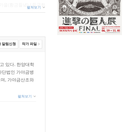
 가을(황금들녘) / 들국화
펼쳐보기
복숭아꽃 / 노들강 초록물 /
 알림신청
작가 파일
령 /새타령(짧은 버전) /
고 있다. 한양대학
 사단법인 가야금병
으며, 가야금산조와
펼쳐보기