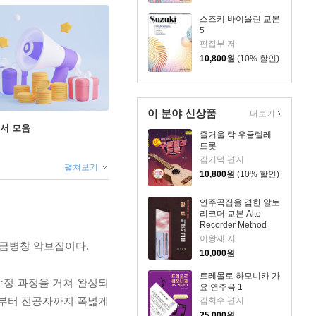
스즈키 바이올린 교본
5
편집부 저
10,800
원
(10% 할인)
이 분야 신상품
더보기
도서 모음
즐거울 락 우쿨렐레
트롯
김기덕 편저
펼쳐보기
10,800
원
(10% 할인)
연주곡집을 겸한 알토
리코더 교본 Alto
Recorder Method
이왕제 저
야금병창 악보집이다.
10,000
원
트레몰로 하모니카 가
수정 과정을 거쳐 완성되
요 연주곡 1
자부터 전공자까지 폭넓게
김희수 편저
25,000
원