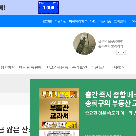
로그인
회원가입
마이페이지
카트
주문/배송
고객센터
Gl
름방학혜택
예사단독판매
이달의사은품
특가할인
추천도서
대량/법인
야금 짧은 산조｜편곡 및 작곡｜민요