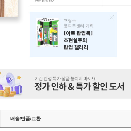
판매요청하기
프랑스
퐁피두센터 기획
[아트 팝업북]
초현실주의
팝업 갤러리
조｜편곡 및 작곡｜민요
배송/반품/교환