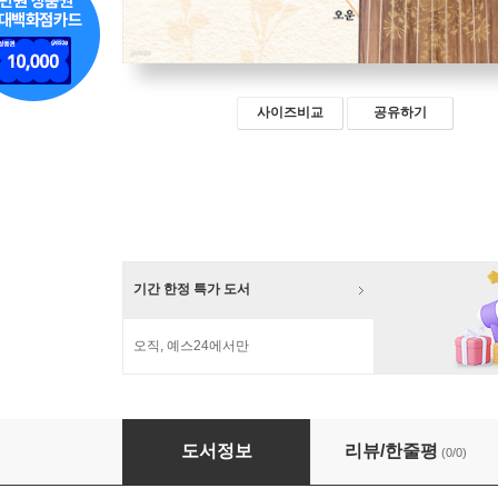
사이즈비교
공유하기
기간 한정 특가 도서
오직, 예스24에서만
강정숙 가야금병창 : 서공철류 가야금 짧은 산
도서정보
리뷰/한줄평
(0/0)