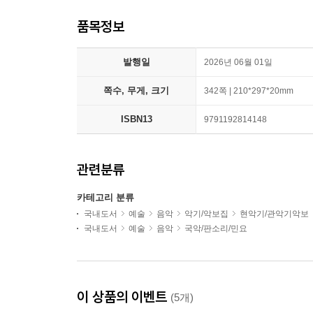
품목정보
발행일
2026년 06월 01일
쪽수, 무게, 크기
342쪽 | 210*297*20mm
ISBN13
9791192814148
관련분류
카테고리 분류
국내도서
예술
음악
악기/악보집
현악기/관악기악보
국내도서
예술
음악
국악/판소리/민요
이 상품의 이벤트
(5개)