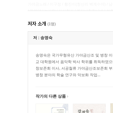
가야금노래 / 이구정 / 황진이(청산리 벽계수야) / 남
/ 옹헤야 / 눈사람 / 신사철가 / 쾌지나칭칭나네 / 성
저자 소개
민요
(1명)
동살풀이 / 병창 휘모리 / 봄노래 / 꽃이 피었네 / 꽃타
저 :
송명숙
천안도 삼거리 / 둥당게 타령 /멸치잡이 노래 / 제주
상사천리몽 / 신풍년가 / 발림 / 애수의 가을 밤 / 함
송명숙은 국가무형유산 가야금산조 및 병창 이수
교 대학원에서 음악학 박사 학위를 취득하였으
가야금병창 계보
창보존회 이사, 서공철류 가야금산조보존회 부
병창 분야의 학술 연구와 악보화 작업...
채보자 프로필
작가의 다른 상품