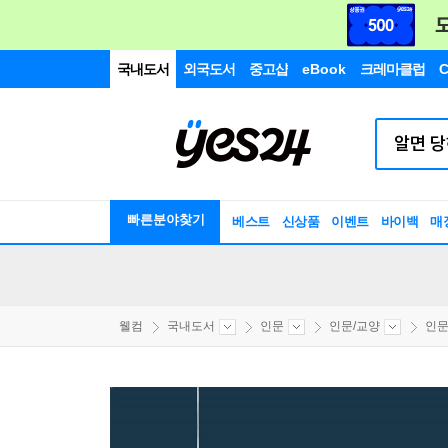
국내도서
외국도서
중고샵
eBook
크레마클럽
C
빠른분야찾기
베스트
신상품
이벤트
바이백
매
웰컴
국내도서
인문
인문/교양
인