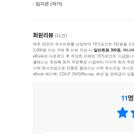
- 임지은 (작가)
속으로 온전히 들이미는 일. _99~100쪽
3부 ‘죽음 너머의 이름’에서 저자는 무(無)로 돌
존재를 세상에 붙들어두는 표식이지만, 누군가 떠
회원리뷰
(11건)
〈초혼〉 속 “부르다가 내가 죽을 이름이여”라는 
매주 10건의 우수리뷰를 선정하여 YES포인트 3만원을 드
이름을 그저 부르며 살 수밖에 없는 애달픈 마음을 
3,000원 이상 구매 후 리뷰 작성 시
일반회원 300원, 마니아
eBook은 다운로드 후 작성한 리뷰만 YES포인트 지급됩니
어느새 나는 곳집이다. (…) 애달픈 곡소리가 들
클래스는 첫번째 회차 주문확정 시점부터 마지막 회차 주문
사락 독서모임으로 진행된 클래스는 사락 독서모임 게시판
메운다. 산 자는 죽은 이의 이름을 ‘설움에 겹도록 부
eBook 페이백, CD/LP, DVD/Blu-ray, 패션 및 판매금
내가 떠나온 이름, 선택한 이름, 돌아온 이름…
스스로 규명하며 ‘나’의 자리를 찾는다는 것
11
명
4부 ‘나의 이름, 나의 근원’에서는 이름에 깃든 
리 랑그바드의 에세이 『그 여자는 화가 난다』는 
무심하게 자신을 버린 친부모에 대한 마야 리 랑그바
그녀의 여정은 ‘나는 어디에서 왔는가’라는 근원적