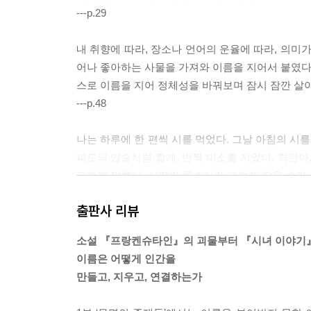
---p.29
내 취향에 따라, 장소나 언어의 운율에 따라, 의미
어나 좋아하는 사물을 가져와 이름을 지어서 붙였다 떼
스로 이름을 지어 정체성을 바꿔보며 잠시 잠깐 살
---p.48
나는 하루에 한 편씩 시를 먹었다. 그날 아침의 시
파도의 입술처럼 짧게, 반짝 미소를 지었다. 혁란아,
그렇게 말했다. 사람의 목소리가 그렇게 작을 수가 
랑 같은 거였을까.
출판사 리뷰
---p.91
소설 『프랑켄슈타인』의 괴물부터 『시녀 이야기
나는 마치 마일리 사일러스가 빙의된 것처럼 밤마다
이름은 어떻게 인간을
롭게, 격렬하게 춤을 추면서 나는 오래오래 차마 부
만들고, 지우고, 연결하는가
여러 사람의 이름들을 땀으로 밤공기 속의 하늘로 
---p.119