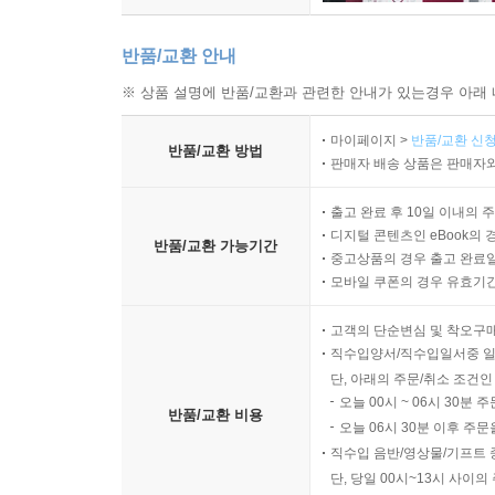
반품/교환 안내
※ 상품 설명에 반품/교환과 관련한 안내가 있는경우 아래 
마이페이지 >
반품/교환 신청
반품/교환 방법
판매자 배송 상품은 판매자와
출고 완료 후 10일 이내의 
디지털 콘텐츠인 eBook의 
반품/교환 가능기간
중고상품의 경우 출고 완료일
모바일 쿠폰의 경우 유효기간(
고객의 단순변심 및 착오구
직수입양서/직수입일서중 일
단, 아래의 주문/취소 조건인
오늘 00시 ~ 06시 30분 
반품/교환 비용
오늘 06시 30분 이후 주문
직수입 음반/영상물/기프트 
단, 당일 00시~13시 사이