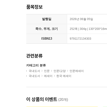
품목정보
발행일
2026년 06월 05일
쪽수, 무게, 크기
252쪽 | 304g | 130*200*16
ISBN13
9791172134303
관련분류
카테고리 분류
국내도서
인문
인문/교양
인문에세이
국내도서
에세이
한국 에세이
이 상품의 이벤트
(20개)