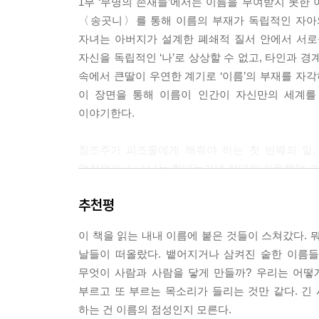
1부 ‘무명의 존재들’에서는 이름을 부여받지 못한
〈송곳니〉를 통해 이름의 부재가 독립적인 자아의
소월은 세 번이 아니라 수백 번이라도 부르고 있을 것
자녀는 아버지가 설계한 폐쇄적 질서 안에서 서로
의 이름을. 사랑한다고 말하지 못해서. 전하지 못한
자신을 독립적인 ‘나’로 상상할 수 없고, 타인과 
명해본다. 나는 선 채로 이대로 돌이 되어도 부르다
속에서 큰딸이 우연한 계기로 ‘이름’의 부재를 자각
---p.138
이 장면을 통해 이름이 인간이 자신만의 세계를
이야기한다.
“너는 아무것도 아닌 자가 되었다.” 마침내 스승이
이름을 지을 수 있다. 수많은 얼굴을 통과한 뒤에야
창조주가 피조물에게 해줘야 하는 첫 번째의 일,
히 일치한 사람이 된 것이다.
없잖은가. (…) 나는 환대는커녕 적대만 가득했던 크
---p.208
추천평
이어 2부 ‘호명하는 사랑’에서는 서로 이름을 부르
자신에게 새로운 이름을 붙여 자축하는 것은, 자신의
골짜기』 속 스너프킨이 이름 없는 존재에게 이름을
질 때마다, 새 이름을 열 개라도 스무 개라도 만들어 
이 책을 읽는 내내 이름에 붙은 것들이 스쳐갔다. 
이름을 거듭 부르는 순간들에 주목한다. 상대의 이
---p.221
날들이 떠올랐다. 뱉어지거나 삼켜진 숱한 이름
들이는 일이며, 애정과 욕망, 그리움과 소유의 감
무엇이 사람과 사람을 닿게 만들까? 우리는 어떻
사랑하는 사람의 이름을 끝없이 불러보고 싶어 하는
부르고 또 부르는 목소리가 들리는 것만 같다. 긴
하는 건 이름의 점성인지 모른다.
내 존재를 일컫는 고유명사인 이름을 서로 바꿔 불러