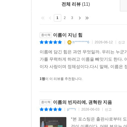
심해지는 만큼 거꾸로 진정한 소통과 이해를 갈
전체 리뷰
(11)
인공지능에게 마음을 털어놓고 위로와 응답을 구한다
오래된 갈망을 비춘다. 누군가에게 불리고, 기억되고
1
2
3
우리는 태어나며 이름을 얻지만, 어쩌면 평생에 걸
만들고 지우고 다시 태어나게 하는 자리다. 『이름
이름이 지닌 힘
종이책
닿게 만들까?’ ‘우리는 어떻게 삶을 붙들 수 있을
h*********6
2026-06-12
신고
|
|
|
보여준다. 책장을 덮은 당신이 당신의 이름을 호명
이름에 담긴 힘은 과연 무엇일까. 우리는 누군
가를 무력하게 하려고 이름을 빼앗기도 한다. 
이자 사랑이며 정체성이다.다시 말해, 이름은 
1명
이 이 리뷰를 추천합니다.
이름의 빈자리에, 권혁란 지음
종이책
p****r
2026-06-03
신고
|
|
|
*본 포스팅은 출판사로부터 
것이 이름이다. 어떤 부모는 