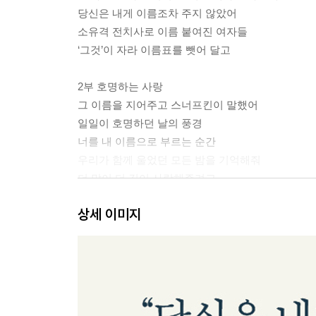
당신은 내게 이름조차 주지 않았어
소유격 전치사로 이름 붙여진 여자들
‘그것’이 자라 이름표를 뺏어 달고
2부 호명하는 사랑
그 이름을 지어주고 스너프킨이 말했어
일일이 호명하던 날의 풍경
너를 내 이름으로 부르는 순간
우리가 함께 울었던 모든 밤을 기억해줘
더 많이 더 깊이 사랑해주려고
상세 이미지
3부 죽음 너머의 이름
몇 번의 죽음과 생을 건너
부르다가 내가 죽을 이름이여
그 이름을 끝내 부르지 못하고
마법 같은 생각을 한 한 해