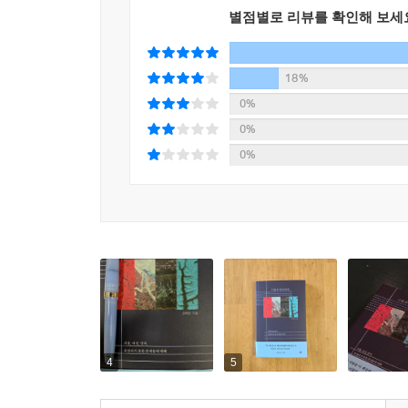
이름을 물려주지만 정작 아들은 그 이름을 벗어나고
별점별로 리뷰를 확인해 보세
기대를 헤아리며 한평생 크게 애정하지 않았던 자
자신의 이름으로 살아간다는 것이 어떤 의미인가 
18%
0%
이름을 바꾼다면 개명이, 운명을 바꿔줄까? 맺거나
0%
기억하고 새 이름으로 나를 알게 될 사람들이 혼
0%
되려는지. _185쪽
확장된 주제의식은 마지막 5부 ‘그 이름으로 산다
삶을 이어온 주인공이 끝내 자신의 진짜 이름으로 
자기 정체성을 찾는 일이 아니라, 자신을 있는 그
존재가 일치한 ‘나’로 살아갈 때 나 자신과도, 내가
“한 사람을 이 세상에 발붙이게 하는, 이름의 점성”
우리를 구하는 호명의 관계학
4
5
외로움과 고립이 사회적 화두가 된 시대, 인간은 왜