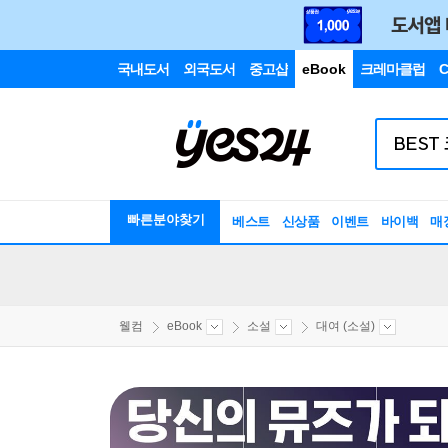
국내도서
외국도서
중고샵
eBook
크레마클럽
C
빠른분야찾기
베스트
신상품
이벤트
바이백
매
웰컴
eBook
소설
대여 (소설)