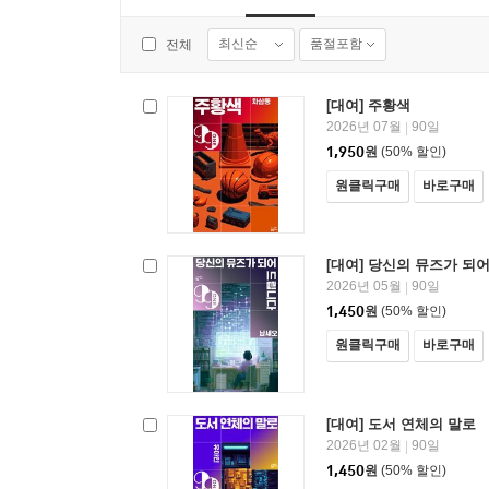
최신순
품절포함
전체
[대여] 주황색
2026년 07월
90일
|
1,950
원
(50% 할인)
원클릭구매
바로구매
[대여] 당신의 뮤즈가 되
2026년 05월
90일
|
1,450
원
(50% 할인)
원클릭구매
바로구매
[대여] 도서 연체의 말로
2026년 02월
90일
|
1,450
원
(50% 할인)