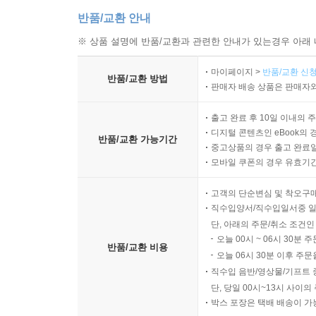
반품/교환 안내
※ 상품 설명에 반품/교환과 관련한 안내가 있는경우 아래 
마이페이지 >
반품/교환 신청
반품/교환 방법
판매자 배송 상품은 판매자와
출고 완료 후 10일 이내의 
디지털 콘텐츠인 eBook의 
반품/교환 가능기간
중고상품의 경우 출고 완료일
모바일 쿠폰의 경우 유효기간(
고객의 단순변심 및 착오구
직수입양서/직수입일서중 일
단, 아래의 주문/취소 조건인
오늘 00시 ~ 06시 30분 
반품/교환 비용
오늘 06시 30분 이후 주문
직수입 음반/영상물/기프트 
단, 당일 00시~13시 사이
박스 포장은 택배 배송이 가