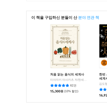
이 책을 구입하신 분들이 산
분야 연관 책
처음 읽는 음식의 세계사
한번 
세계
미야자키 마사카츠 저/한세희 역
탐나는책
|
62건
15,300
원
(10% 할인)
16,9