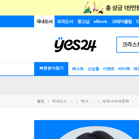
국내도서
외국도서
중고샵
eBook
크레마클럽
C
빠른분야찾기
베스트
신상품
이벤트
바이백
매
웰컴
국내도서
역사
세계사/세계문화