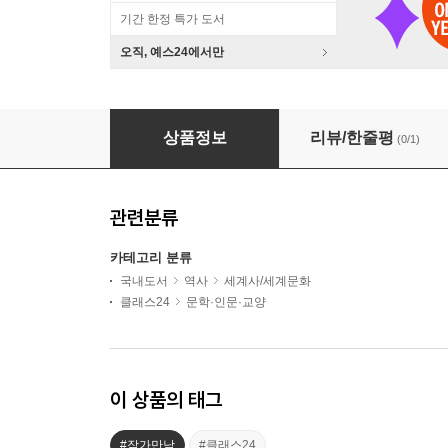
기간 한정 특가 도서
오직, 예스24에서만
『최소한의 세계사』 이다지 저자 강연 (추가 모
상품정보
리뷰/한줄평
(0/1)
관련분류
카테고리 분류
국내도서
역사
세계사/세계문화
클래스24
문학·인문·교양
이 상품의 태그
#작가만남
#클래스24