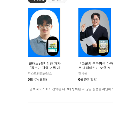
[클래스24]임민찬 저자
『쏘쿨의 구축명품 아파
『공부가 결국 너를 지
트 내집마련』 쏘쿨 저
켜줄 거야』온라인 북토
자 온라인 북토크
퍼스트펭귄콘텐츠
진서원
크
0
원
(0% 할인)
0
원
(0% 할인)
검색 페이지에서 선택된 태그에 등록된 더 많은 상품을 확인해 