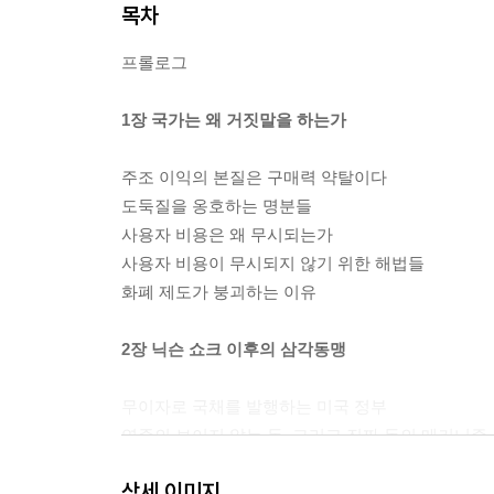
목차
프롤로그
1장 국가는 왜 거짓말을 하는가
주조 이익의 본질은 구매력 약탈이다
도둑질을 옹호하는 명분들
사용자 비용은 왜 무시되는가
사용자 비용이 무시되지 않기 위한 해법들
화폐 제도가 붕괴하는 이유
2장 닉슨 쇼크 이후의 삼각동맹
무이자로 국채를 발행하는 미국 정부
연준의 보이지 않는 돈, 그리고 진짜 돈의 메커니즘
재무부로부터 연준의 ‘분리·독립’이 만들어진 역사
상세 이미지
월가: 예대마진·증권화·파생상품이라는 주조 이익