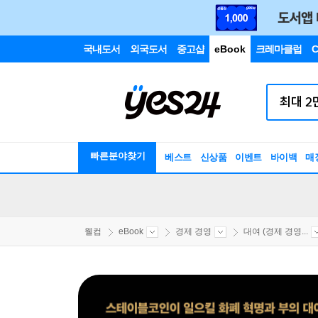
국내도서
외국도서
중고샵
eBook
크레마클럽
C
빠른분야찾기
베스트
신상품
이벤트
바이백
매
웰컴
eBook
경제 경영
대여 (경제 경영...