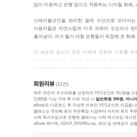
없이 이동하고 은행 없이도 작동하는 디지털 화폐,
스테이블코인을 편리한 결제 수단으로 보아서는 
사용자들은 자연스럽게 미국 국채의 수요자가 된
풀어냈다. 과거 월가 대형 은행들이 독점해 온 화폐
이 새로운 질서가 모든 이에게 균등한 기회를 주
ETF로 비트코인 수요를 제도권으로 끌어오고, R
애플과 메타가 스테이블코인으로 결제 인프라를 장
흐름은 소수의 플랫폼 안에 집중될 것이며 독점의 
회원리뷰
(12건)
결국 『제3의 달러』에서 전하고자 하는 핵심은 “어
매주 10건의 우수리뷰를 선정하여 YES포인트 3만원을 드
3,000원 이상 구매 후 리뷰 작성 시
일반회원 300원, 마니아
스테이블코인이 왜 달러 패권을 새롭게 바꾸는지를 
eBook은 다운로드 후 작성한 리뷰만 YES포인트 지급됩니
클래스는 첫번째 회차 주문확정 시점부터 마지막 회차 주문
사락 독서모임으로 진행된 클래스는 사락 독서모임 게시판
eBook 페이백, CD/LP, DVD/Blu-ray, 패션 및 판매금