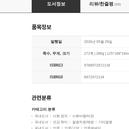
두근두근 노인 돌봄
도서정보
리뷰/한줄평
(0/0)
품목정보
발행일
2026년 05월 29일
쪽수, 무게, 크기
272쪽 | 286g | 125*188*16
ISBN13
9788972972136
ISBN10
8972972134
관련분류
카테고리 분류
국내도서
사회 정치
사회비평/비판
국내도서
건강 취미
질병치료/예방
기타질병
국내도서
인문
인문/교양
인문에세이