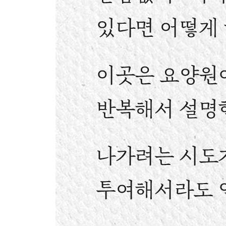
프로이트의 ‘쾌락·불쾌의 원칙’
노인들은 단지 ‘기본’으로 ‘회귀’했을 뿐
생리학에 기초해 배설 케어를 하자
학대에 이르지 않을 돌봄이란
·노인에게 폭행을 당했다면?
10장 고령자 돌봄의 세 가지 매력
‘세계’에 대한 믿음을 회복하다
미요 씨를 데리러 가다
돌봄은 타임머신
고령자 돌봄은 ‘더럽고 냄새나며 힘든’ 일인가?
고령자 돌봄의 세 가지 매력은?
베이비붐 세대 남성들은 왜 메밀국수를 만드나
돌봄의 세계로
·돌봄을 하는 이들은 생각하는 지팡이다
마치며
옮긴이의 글