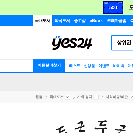
국내도서
외국도서
중고샵
eBook
크레마클럽
C
빠른분야찾기
베스트
신상품
이벤트
바이백
매
웰컴
국내도서
사회 정치
사회비평/비판