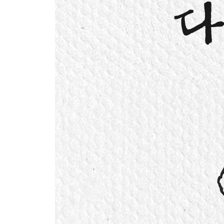
수동성에서 주체성으로
의료와 간호에도 등장하는 새로운 움직임
·개호복지사는 어떤 자격인가?
6장 치매 노인의 세계
고치려고 하기보다 자신답게 살아가자
“몇 살이에요?”
‘나’를 ‘나’라고 생각할 수 있는 세계를
공범(?)이 된 우리
“잠깐, 러시아에 다녀오려고”
잘하는 돌봄은 그때그때 맞춰서 하는 돌봄
·케이스워크란 무엇인가?
7장 시간아, 멈춰라
그때그때 맞춰서 하는 돌봄은 대충하는 돌봄인가?
“다녀오셨어요”
노인은 ‘디지털’