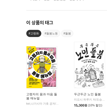
이 상품의 태그
#고령화
#돌봄노동
#돌봄
고령자의 몸과 마음 돌
두근두근 노인 돌봄
봄 매뉴얼
미요시 하루키 저/조승미 역
kei,나가시마 가호 공저/이지호 역/이나가와 도시미쓰 ,윤종률 감수
15,300
원
(10% 할인)