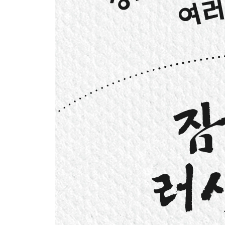
4장 인생, 다시 시작할 수 있다. 그리고 그런 인생이
뇌졸중 후에도 계속되는 인생
재활의 탄생
재활의 대상은 젊은이
스물여덟 살의 전환점
인생에 정해진 길 같은 건 없다
고령자 돌봄이 시작되는 곳
아, 여기가 ‘보물섬’이다
·물리치료사, 작업치료사는 어떤 일을 하나요?
5장 돌봄은 시대를 가장 앞서가는 일
의료는 인체를, 돌봄은 인생을
“근거가 있나요?”
노인의 웃는 얼굴이 좋은 돌봄의 ‘근거’
무엇이 행복인지 묻는다
돌봄에 필요한 새로운 평가 기준
개별과 집단은 한 쌍