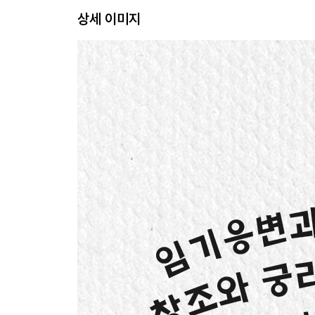
2장 돌봄에 필요한 두 가지 힘: 상상력, 창조력
상세 이미지
무엇이 노인을 기운 나게 만드는가?
돌봄 종사자는 천사인가 악마인가
다정함만이 능사는 아니다
노인이 싫어하는 일은 하지 않는다
때로는 ‘코스프레’도 필요하다
창의적인 궁리가 바로 돌봄의 시작
상상력, 창조력
·실행장애, 인식불능증이란 무엇인가?
3장 삶과 삶이 부딪혀 공명하는 장
‘돌봄’과 ‘치료’의 차이
“내가 묶으면 아침까지 못 풀어”!?
‘문제 노인’이 아니라 ‘돌봄 곤란 노인’
사회에서는 범죄인 ‘신체 억제’
묶지 않기 위해서라면 뭐든 한다
·고령자 돌봄시설의 자원봉사자란?