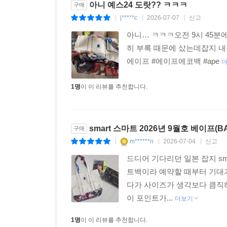
아니 예스24 도랏?? ㅋㅋㅋ
구매
j*****c
2026-07-07
신고
|
|
|
아니… ㅋㅋㅋ오전 9시 45분에 
히 부록 때문에 샀는데잡지 내용도
에이프 #에이프에코백 #ape
1명
이 이 리뷰를 추천합니다.
smart 스마트 2026년 9월호 베이프(
구매
m******n
2026-07-04
신고
|
|
|
드디어 기다리던 일본 잡지 sma
트백이라 예약할 때부터 기대가 
다가 사이즈가 생각보다 큼직해
이 포인트가...
더보기
1명
이 이 리뷰를 추천합니다.