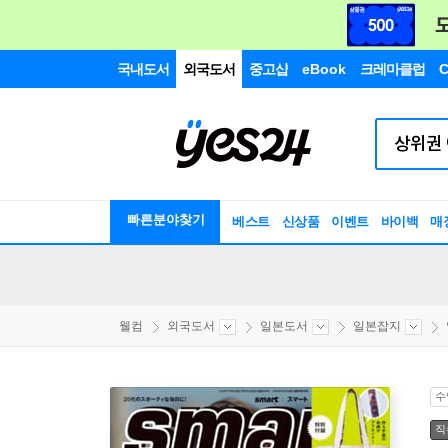
국내도서
외국도서
중고샵
eBook
크레마클럽
C
빠른분야찾기
베스트
신상품
이벤트
바이백
매
웰컴
외국도서
일본도서
일본잡지
수
직