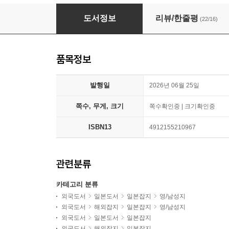
smart(スマ-ト) 2026年9月號
도서정보
리뷰/한줄평
(22/16)
품목정보
발행일
2026년 06월 25일
쪽수, 무게, 크기
쪽수확인중 | 크기확인중
ISBN13
4912155210967
관련분류
카테고리 분류
외국도서
일본도서
일본잡지
영/남성지
외국도서
해외잡지
일본잡지
영/남성지
외국도서
일본도서
일본잡지
외국도서
해외잡지
일본잡지