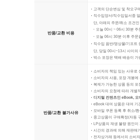
고객의 단순변심 및 착오구
직수입양서/직수입일서중 일
단, 아래의 주문/취소 조건인
오늘 00시 ~ 06시 30분 
반품/교환 비용
오늘 06시 30분 이후 주문
직수입 음반/영상물/기프트 
단, 당일 00시~13시 사이
박스 포장은 택배 배송이 가
소비자의 책임 있는 사유로 
소비자의 사용, 포장 개봉에 
복제가 가능한 상품 등의 포장을 
소비자의 요청에 따라 개별
디지털 컨텐츠인 eBook, 
eBook 대여 상품은 대여 기
모바일 쿠폰 등록 후 취소/환
반품/교환 불가사유
중고상품이 구매확정(자동 
LP상품의 재생 불량 원인이 기
시간의 경과에 의해 재판매가
전자상거래 등에서의 소비자