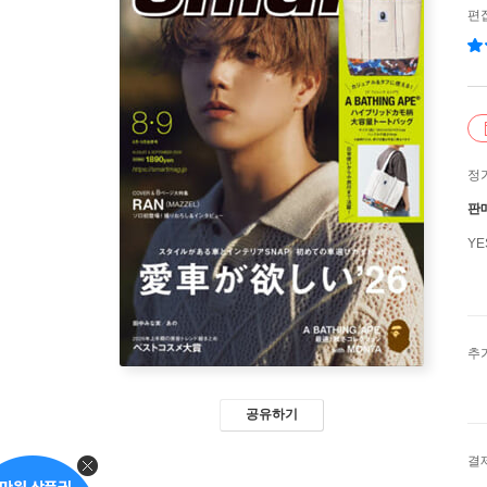
편
정
판
Y
추
공유하기
결