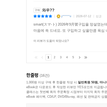
와우??
구매
y******e
2026-07-12
신고
|
|
|
smart(スマ-ト) 2026年9月號구입을 망설
마음에 쏙 드네요. 또 구입하고 싶을만큼 욕심
이 리뷰가 도움이 되었나요?
1
2
3
4
5
한줄평
(16건)
1,000원 이상 구매 후 한줄평 작성 시
일반회원 50원, 마니
eBook은 다운로드 후 작성한 리뷰만 YES포인트 지급됩니
클래스는 첫번째 회차 주문확정 시점부터 마지막 회차 주문
eBook 페이백, CD/LP, DVD/Blu-ray, 패션 및 판매금