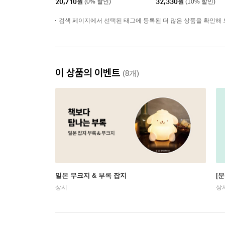
20,710
원
(0% 할인)
32,330
원
(10% 할인)
ホショルダ-&マイロコ
インケ-スBOOK
검색 페이지에서 선택된 태그에 등록된 더 많은 상품을 확인해 
이 상품의 이벤트
(8개)
일본 무크지 & 부록 잡지
[
상시
상