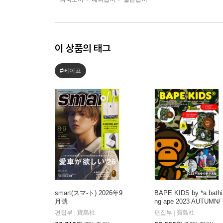
이 상품의 태그
#베이프
smart(スマ-ト) 2026年9
BAPE KIDS by *a bathi
月號
ng ape 2023 AUTUMN/
WINTER COLLECTION
편집부
寶島社
편집부
寶島社
|
|
じゃばら式CAMOスマ