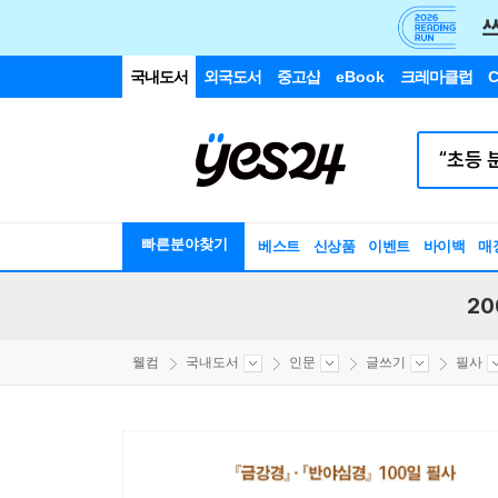
국내도서
외국도서
중고샵
eBook
크레마클럽
C
빠른분야찾기
베스트
신상품
이벤트
바이백
매
20
웰컴
국내도서
인문
글쓰기
필사