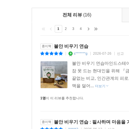
전체 리뷰
(16)
1
2
3
4
불안 비우기 연습
종이책
s*******g
2026-07-26
신고
|
|
|
불안 비우기 연습마인드스테이
잠 못 드는 현대인을 위해 『
끝없는 비교, 인간관계의 피로
맥을 덜어...
더보기
1명
이 이 리뷰를 추천합니다.
불안 비우기 연습 : 필사하며 마음을
종이책