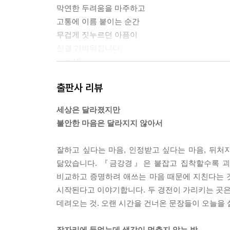
막연한 두려움을 마주하고
고통에 이름 붙이는 순간
무겁게 짓누르던 아픔이
한결 가벼워집니다.
--- p.18
출판사 리뷰
어딘가에 기대려는 마음이
불안을 붙잡고 있습니다.
세상은 달라졌지만
그 손을 바라보세요.
불안한 마음은 달라지지 않아서
어디에 머물고 있는지.
--- p.42
잘하고 싶다는 마음, 인정받고 싶다는 마음, 뒤처지
닮았습니다. 『금강경』은 붙잡고 집착할수록 괴로
높고 낮음이 따로 있는 것이 아니라
비교하고 증명하려 애쓰는 마음 때문에 지친다는 
파도의 높이가 잠시 달랐을 뿐입니다.
시작된다고 이야기합니다. 두 경전이 가리키는 곳은
낮다고 고개 숙이거나
데려오는 것. 오랜 시간을 건너온 문장들이 오늘을
높다고 뽐낼 필요 없습니다.
거대한 바다는 애초에
잠자리에 들었는데 생각이 멈추지 않는 밤,