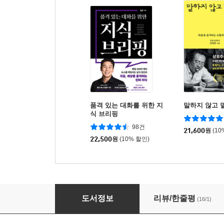
품격 있는 대화를 위한 지
말하지 않고 
식 브리핑
98건
21,600
원
(10
22,500
원
(10% 할인)
불안 비우기 연습
도서정보
리뷰/한줄평
(16/1)