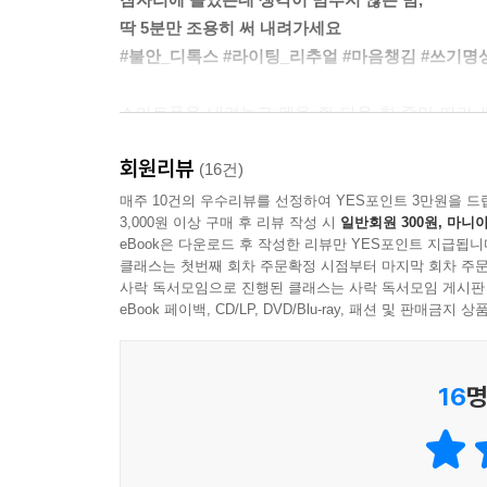
높낮이 없는 수평선을 그립니다.
딱 5분만 조용히 써 내려가세요
--- p.78
#불안_디톡스 #라이팅_리추얼 #마음챙김 #쓰기명
달은 누구의 칭찬 없이도
스마트폰을 내려놓고 펜을 쥔 다음 한 줄만 따라 
스스로 차고 기웁니다.
복잡하게 얽힌 감정을 차분히 가라앉히고 머릿속을
인정을 받으려는 마음을 내려놓을 때
회원리뷰
아닙니다. 불필요한 감정을 덜어내고 지금의 마음
(16건)
누구의 허락도 필요치 않은
하루에 한 쪽씩 채워 가다 보면, 가장 고요한 방
매주 10건의 우수리뷰를 선정하여 YES포인트 3만원을 드
온전한 나의 주인이 됩니다.
3,000원 이상 구매 후 리뷰 작성 시
일반회원 300원, 마니아
되라고 재촉하지 않습니다. 흔들리는 날에도 자신을
--- p.144
eBook은 다운로드 후 작성한 리뷰만 YES포인트 지급됩니
불안해도 괜찮습니다. 매일 한 줄씩 이어지는 100
클래스는 첫번째 회차 주문확정 시점부터 마지막 회차 주문
사락 독서모임으로 진행된 클래스는 사락 독서모임 게시판
길이 없으니
eBook 페이백, CD/LP, DVD/Blu-ray, 패션 및 판매금
헤맬 일도 없습니다.
애초에 정해진 과녁이 없으니
빗나간 화살도 없습니다.
16
명
잘 안 되는 것이 아닙니다.
처음부터 맞혀야 할 답이
없었던 것입니다.