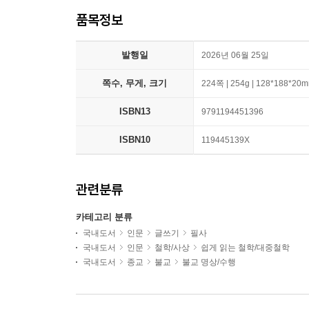
품목정보
발행일
2026년 06월 25일
쪽수, 무게, 크기
224쪽 | 254g | 128*188*20
ISBN13
9791194451396
ISBN10
119445139X
관련분류
카테고리 분류
국내도서
인문
글쓰기
필사
국내도서
인문
철학/사상
쉽게 읽는 철학/대중철학
국내도서
종교
불교
불교 명상/수행