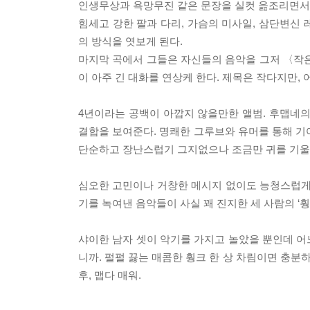
인생무상과 욕망무진 같은 문장을 실컷 읊조리면서도
힘세고 강한 팔과 다리, 가슴의 미사일, 삼단변신
의 방식을 엿보게 된다.
마지막 곡에서 그들은 자신들의 음악을 그저 〈작
이 아주 긴 대화를 연상케 한다. 제목은 작다지만,
4년이라는 공백이 아깝지 않을만한 앨범. 후맵네
결합을 보여준다. 명쾌한 그루브와 유머를 통해 기
단순하고 장난스럽기 그지없으나 조금만 귀를 기울여도
심오한 고민이나 거창한 메시지 없이도 능청스럽게
기를 녹여낸 음악들이 사실 꽤 진지한 세 사람의 ‘
샤이한 남자 셋이 악기를 가지고 놀았을 뿐인데 어
니까. 펄펄 끓는 매콤한 훵크 한 상 차림이면 충분
후, 맵다 매워.