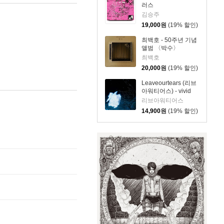
러스
김승주
19,000
원
(19% 할인)
최백호 - 50주년 기념
앨범 〈박수〉
최백호
20,000
원
(19% 할인)
Leaveourtears (리브
아워티어스) - vivid
pillow
리브아워티어스
14,900
원
(19% 할인)