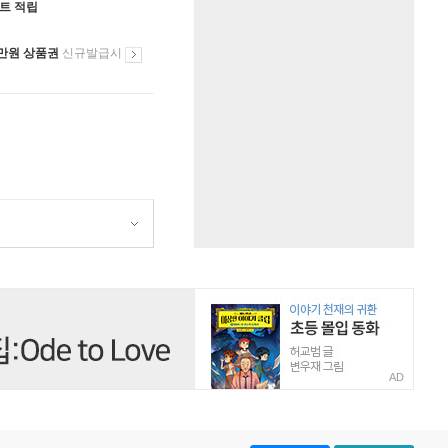
인트 적립
만원 상품권
신규발급시
AD