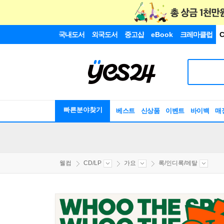
국내도서
외국도서
중고샵
eBook
크레마클럽
C
빠른분야찾기
베스트
신상품
이벤트
바이백
매
웰컴
CD/LP
가요
록/인디록/메탈