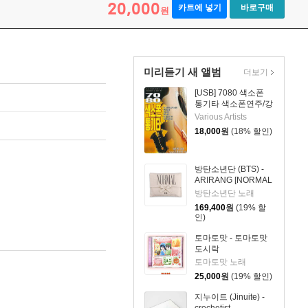
20,000
카트에 넣기
바로구매
원
미리듣기 새 앨범
더보기
[USB] 7080 색소폰
통기타 색소폰연주/강
승용
Various Artists
18,000
원
(18% 할인)
방탄소년단 (BTS) -
ARIRANG [NORMAL
x CALVIN KLEIN
방탄소년단 노래
SLEEPWEAR]
169,400
원
(19% 할
인)
토마토맛 - 토마토맛
도시락
토마토맛 노래
25,000
원
(19% 할인)
지누이트 (Jinuite) -