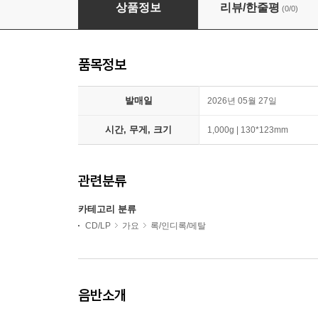
후맵네 (Whoo the Spicy) - 2집 : 세 명
상품정보
리뷰/한줄평
(0/0)
품목정보
발매일
2026년 05월 27일
시간, 무게, 크기
1,000g | 130*123mm
관련분류
카테고리 분류
CD/LP
가요
록/인디록/메탈
음반소개