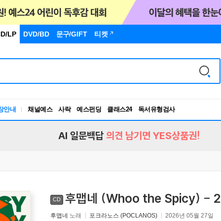
D/LP
DVD/BD
문구
/GIFT
티켓
장안내
채널예스
사락
예스펀딩
클래스24
독서유형검사
RBTI Lab
독서유형검사
AI 일문백답
의견 남기면 YES상품권!
후맵네 (Whoo the Spicy) - 2
CD
후맵네
노래
포크라노스 (POCLANOS)
2026년 05월 27일