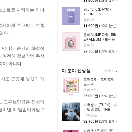
38,600
원
(18% 할인)
 스스로를 지탱하는 하나
Young K (DAY6) -
YOUNGEST
[Platform Album
영케이
FANS ver.]
 섬세하게 주고받는 호흡
11,900
원
(19% 할인)
겠다.
윤마치 (MRCH) - 5th
EP ALBUM《相生關
係》(상생관계)
윤마치
이 만나는 순간의 화학적
22,300
원
(19% 할인)
. 여전히 겉보기엔 무척
것이 아니다.
이 분야 신상품
더보기
면서도 곳곳에 낯섦과 패
토마토맛 - 토마토맛
도시락
토마토맛
25,000
원
(19% 할인)
고, 그루브만큼은 진심이
이혁정모 (EHJM) - 미
 끓여낸 이 앨범이야말로
니앨범 2집 : THE
MEN
이혁정모
32,700
원
(19% 할인)
김승주 - 미완성바이