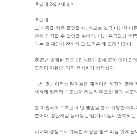
후맵네 2집 <세 명>
후맵네.
그 이름을 처음 들었을 때, 속으로 조금 이상한 
전혀 짐작할 수 없었을 뿐더러, 마냥 뜬금없고 엉
다는 걸 깨닫기 전까지 그 느낌은 꽤 오래 남았다.
2022년 발매한 정규 1집 <끝이 없네 끝이 없어 
드러머 이유준, 기타 윤성희가 함께했다.
〈세 명〉이라는 타이틀은 제목이기 이전에 멤버 각
벽하게 정리된 구조보다 리듬의 미묘한 결과 서로의
총 아홉곡이 수록된 이번 앨범을 통해 거창한 이야
뿐이다. 장난처럼 늘어놓는 말(가사)들과 반복되는 
비교와 경쟁으로 가득한 세상을 훵크 리듬 위에 늘어