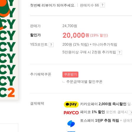
첫번째 리뷰어가 되어주세요.
판매지수 66
판매가
24,700원
20,000
원
할인가
(19% 할인)
YES포인트
200원 (1% 적립) + 마니아추가적립
5만원이상 구매 시 2천원 추가적립
추가혜택쿠폰
쿠폰받기
주문금액대별 할인쿠폰
결제혜택
카카오페이
2,000원 즉시할인
일
페이코
1% 할인
포인트 결제시
토스페이
1만P 추첨 적립
+ 생애