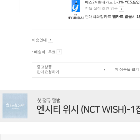
예스24 현대카드
1~3% YES포
전월 실적 조건 없음
현대백화점카드
앱카드 발급시 1
배송안내
배송비 : 무료
중고상품
이 상품을 팔기
판매요청하기