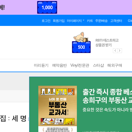
로그인
회원가입
마이페이지
카트
주문/배송
고객센터
Gl
미리듣기
예약음반
Vinyl전문관
스타샵
해외구매
집 : 세 명
[ 가사지 ]