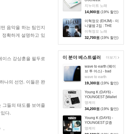
crochetist
지누이트 노래
14,900
원
(19% 할인)
이혁정모 (EHJM) - 미
니앨범 2집 : THE
어떤 음악을 하는 팀인지
MEN
이혁정모 노래
꽤 정확하게 설명하고 있
32,700
원
(19% 할인)
이 분야 베스트셀러
더보기
는 베이스 강상훈을 필두로
wave to earth (웨이
브 투 어스) - bad
pieces
wave to earth
하나의 선언. 이들은 완
19,300
원
(19% 할인)
Young K (DAY6) -
YOUNGEST [Wallet
& Keyring ver.]
영케이
는 그들의 태도를 보여줄
34,200
원
(19% 할인)
 있다.
Young K (DAY6) -
YOUNGEST [2종
SET]
〉.
영케이