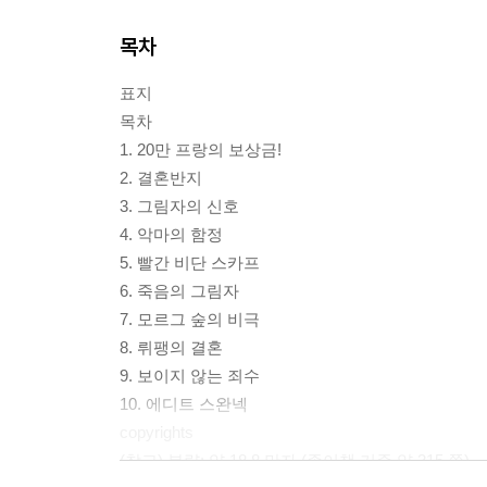
목차
표지
목차
1. 20만 프랑의 보상금!
2. 결혼반지
3. 그림자의 신호
4. 악마의 함정
5. 빨간 비단 스카프
6. 죽음의 그림자
7. 모르그 숲의 비극
8. 뤼팽의 결혼
9. 보이지 않는 죄수
10. 에디트 스완넥
copyrights
(참고) 분량: 약 18.8 만자 (종이책 기준 약 315 쪽)