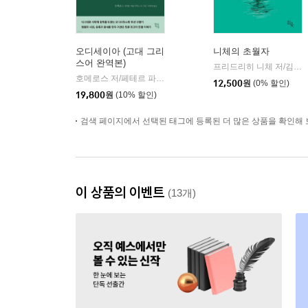
오디세이아 (고대 그리
니체의 초월자
스어 완역본)
프리드리히 니체 저/김철 편역
호메로스 저/페테르 파울 루벤스 그림/박문재 역
현대지성
|
12,500
원
(0% 할인)
19,800
원
(10% 할인)
검색 페이지에서 선택된 태그에 등록된 더 많은 상품을 확인해 
이 상품의 이벤트
(13개)