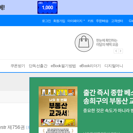
로그인
회원가입
마이페이지
카트
주문/배송
고객센터
Gl
쿠폰받기
단독선출간
eBook필기방법
eBook리더기
디지털머니
ystr 제756권
[ EPUB ]