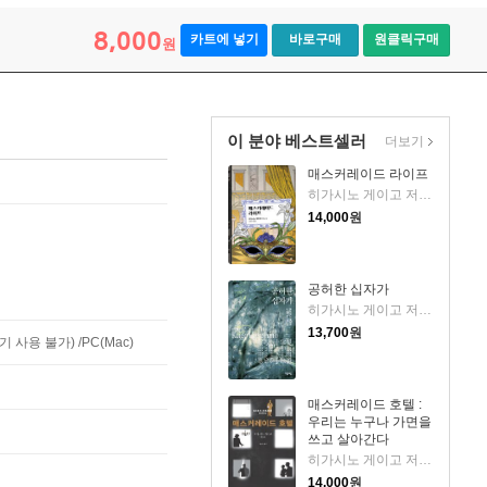
8,000
카트에 넣기
바로구매
원클릭구매
원
이 분야 베스트셀러
더보기
매스커레이드 라이프
히가시노 게이고 저/김은모 역
14,000
원
공허한 십자가
히가시노 게이고 저/이선희 역
13,700
원
사용 불가) /PC(Mac)
매스커레이드 호텔 :
우리는 누구나 가면을
쓰고 살아간다
히가시노 게이고 저/양윤옥 역
14,000
원