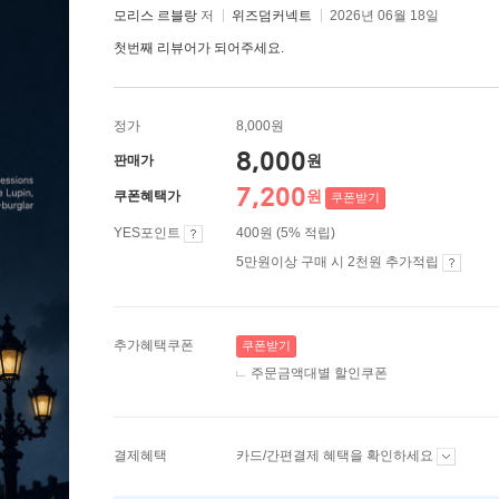
모리스 르블랑
저
위즈덤커넥트
2026년 06월 18일
첫번째 리뷰어가 되어주세요.
정가
8,000원
8,000
원
판매가
7,200
원
쿠폰혜택가
쿠폰받기
YES포인트
400원 (5% 적립)
5만원이상 구매 시 2천원 추가적립
추가혜택쿠폰
쿠폰받기
주문금액대별 할인쿠폰
결제혜택
카드/간편결제 혜택을 확인하세요