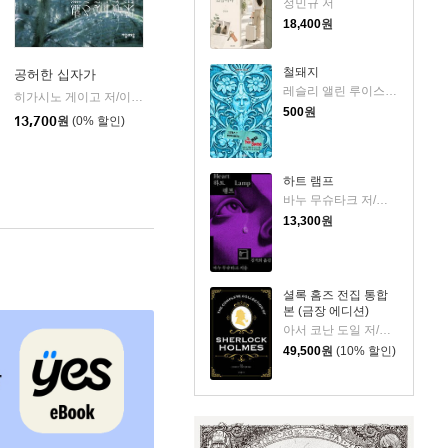
정민규 저
18,400
원
철돼지
공허한 십자가
레슬리 앨린 루이스 저
k)
히가시노 게이고 저/이선희 역
자음과모음
|
500
원
13,700
원
(0% 할인)
하트 램프
바누 무슈타크 저/김석희 역
13,300
원
셜록 홈즈 전집 통합
본 (금장 에디션)
아서 코난 도일 저/박상은 역
49,500
원
(10% 할인)