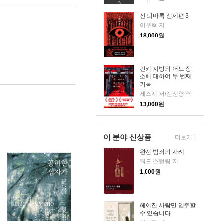
신 퇴마록 신세편 3
이우혁 저
18,000
원
긴키 지방의 어느 장
소에 대하여 두 번째
기록
세스지 저/전선영 역
13,000
원
이 분야 신상품
더보기
완전 범죄의 사례
워드 스털링 저
1,000
원
헤어진 사람만 입주할
수 있습니다