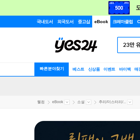
국내도서
외국도서
중고샵
eBook
크레마클럽
C
빠른분야찾기
베스트
신상품
이벤트
바이백
매
웰컴
eBook
소설
추리/미스터리/...