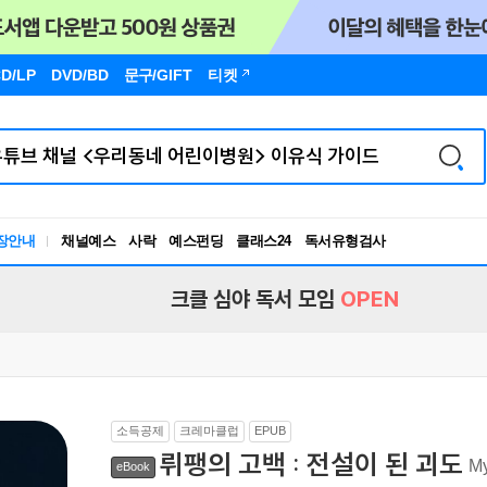
D/LP
DVD/BD
문구
/GIFT
티켓
장안내
채널예스
사락
예스펀딩
클래스24
독서유형검사
RBTI Lab
독서유형검사
크클 심야 독서 모임
OPEN
소득공제
크레마클럽
EPUB
뤼팽의 고백 : 전설이 된 괴도
M
eBook