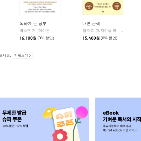
독하게 돈 공부
내면 근력
히읏
박소연 저
메이븐
짐 머피 저/지여울 역
윌북(willboo
|
|
|
16,100
원
(0% 할인)
15,400
원
(0% 할인)
보세요.
전체보기