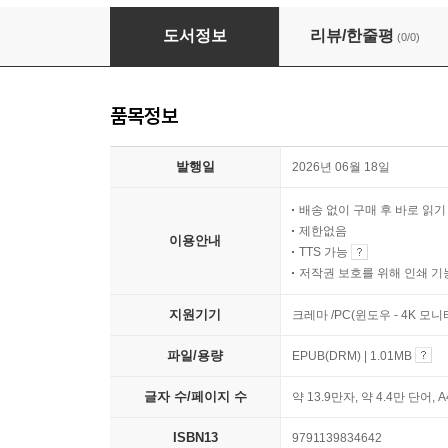
뤼팽의 고백 : 전설이 된 괴도
도서정보
리뷰/한줄평
(0/0)
품목정보
발행일
2026년 06월 18일
배송 없이 구매 후 바로 읽
제한없음
이용안내
TTS 가능
저작권 보호를 위해 인쇄 기
지원기기
크레마 /PC(윈도우 - 4K 모
파일/용량
EPUB(DRM) | 1.01MB
글자 수/페이지 수
약 13.9만자, 약 4.4만 단어, 
ISBN13
9791139834642