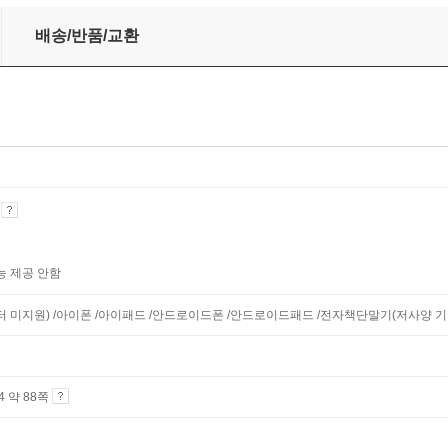
배송/반품/교환
기
능 제공 안함
니터 미지원) /아이폰 /아이패드 /안드로이드폰 /안드로이드패드 /전자책단말기(저사양 기기 
A4 약 88쪽