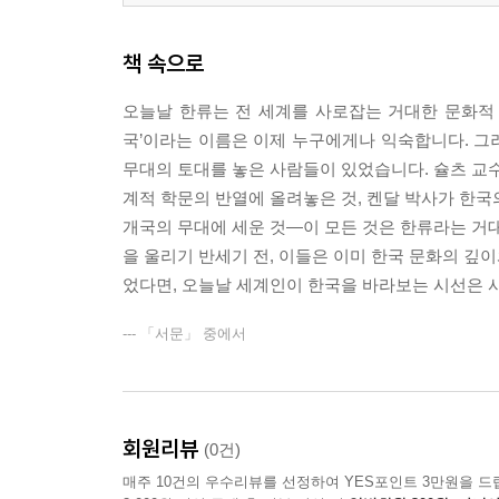
2. 평화봉사단원으로 한국에 오게 된 과정
3. 경남 사천군 보건소에서 평화봉사단원 활동
책 속으로
4. 평화봉사단원의 조건 및 대우
5. 서울대학교 대학원생 시절
오늘날 한류는 전 세계를 사로잡는 거대한 문화적 흐
6. 사물놀이 배우기
국’이라는 이름은 이제 누구에게나 익숙합니다. 그러
7. 사물놀이 매니저 활동
무대의 토대를 놓은 사람들이 있었습니다. 슐츠 교수
계적 학문의 반열에 올려놓은 것, 켄달 박사가 한국
개국의 무대에 세운 것—이 모든 것은 한류라는 거대한
을 울리기 반세기 전, 이들은 이미 한국 문화의 깊
었다면, 오늘날 세계인이 한국을 바라보는 시선은 
--- 「서문」 중에서
회원리뷰
(0건)
매주 10건의 우수리뷰를 선정하여 YES포인트 3만원을 드