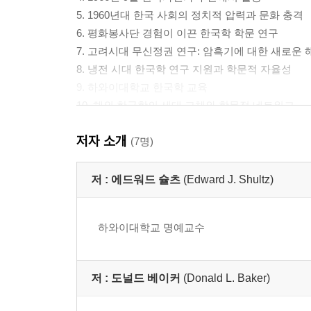
5. 1960년대 한국 사회의 정치적 압력과 문화 충격
6. 평화봉사단 경험이 이끈 한국학 학문 연구
7. 고려시대 무신정권 연구: 암흑기에 대한 새로운 
8. 냉전 시대 한국학 연구 지원과 학문적 자율성
9. 하와이대학교 한국학 교육
10. 해외 한국학의 세대 교체와 학문적 네트워크
11. 해외 한국학의 도전 과제와 미래 전망
저자 소개
12. 1966년 이후 한국의 변화: 사회·경제·문화적 성
(7명)
13. 평화봉사단 경험의 지속적 영향과 K-1 공동체
14. 은퇴 후 한국학 기여와 한미 교류 활동
저 :
에드워드 슐츠
(Edward J. Shultz)
Ⅱ. 나의 두 번째 고향 한국: 한국의 영성을 찾아서(
하와이대학교 명예교수
1. 가족과 성장배경
2. 대학 시절에 대한 회고 및 반전 운동과 징집 생활
저 :
도널드 베이커
(Donald L. Baker)
3. 평화봉사단 지원 계기와 한국에서의 생활
4. 평화봉사단 이후의 진로와 김대중 대통령과의 