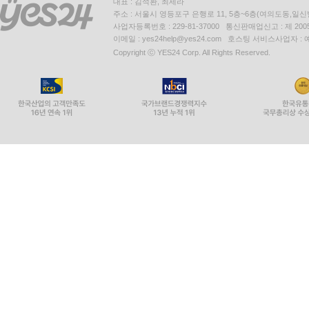
대표 : 김석환, 최세라
주소 : 서울시 영등포구 은행로 11, 5층~6층(여의도동,일신
사업자등록번호 : 229-81-37000 통신판매업신고 : 제 200
이메일 : yes24help@yes24.com 호스팅 서비스사업자 :
Copyright ⓒ YES24 Corp. All Rights Reserved.