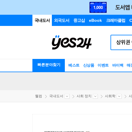
국내도서
외국도서
중고샵
eBook
크레마클럽
C
빠른분야찾기
베스트
신상품
이벤트
바이백
매
웰컴
국내도서
사회 정치
사회학
사