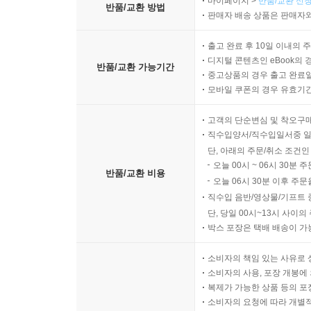
마이페이지 >
반품/교환 신청
반품/교환 방법
판매자 배송 상품은 판매자와
출고 완료 후 10일 이내의 
디지털 콘텐츠인 eBook의 
반품/교환 가능기간
중고상품의 경우 출고 완료일
모바일 쿠폰의 경우 유효기간(
고객의 단순변심 및 착오구
직수입양서/직수입일서중 일
단, 아래의 주문/취소 조건인
오늘 00시 ~ 06시 30분 
반품/교환 비용
오늘 06시 30분 이후 주문
직수입 음반/영상물/기프트 
단, 당일 00시~13시 사이
박스 포장은 택배 배송이 가
소비자의 책임 있는 사유로 
소비자의 사용, 포장 개봉에 
복제가 가능한 상품 등의 포장을 
소비자의 요청에 따라 개별