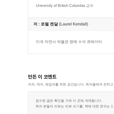
5. 평화봉사단과 한국학, 한 사람의 여정
University of British Columbia 교수
Ⅲ. 소외된 신령들을 세상 밖으로 드러내다(구술: 로
저 :
로렐 켄달
(Laurel Kendall)
1. 현재 하고 있는 일과 자라온 환경
2. 평화봉사단 지원과 1960년대 한국에 대한 미국
미국 자연사 박물관 명예 수석 큐레이터
3. 한국에서 시작된 평화봉사단 업무와 한국문화와
4. 평화봉사단과 한국학의 관계, 평화봉사단의 조직
5. 한국학의 소중한 문화 기록, 1980년대 한국의 정
6. 여성 무속인과의 만남, 한국에서 이어진 연구
7. 한국에서의 경험이 삶에 미친 영향과 입양, 양육
만든 이 코멘트
8. 인류학 연구와 학술적 결실에 대하여
저자, 역자, 편집자를 위한 공간입니다. 독자들에게 전하고
Ⅳ. 결핵 환자를 찾아 들판을 누비다,
사물놀이로 세계를 울리다(구술: 오 수잔나)
접수된 글은 확인을 거쳐 이 곳에 게재됩니다.
독자 분들의 리뷰는 리뷰 쓰기를, 책에 대한 문의는 1:
1. 출생배경과 성장과정