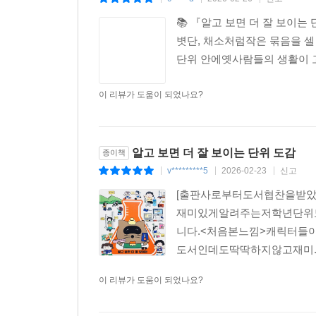
📚 『알고 보면 더 잘 보이
볏단, 채소처럼작은 묶음을 셀 때
단위 안에옛사람들의 생활이 
이 리뷰가 도움이 되었나요?
알고 보면 더 잘 보이는 단위 도감
종이책
v*********5
2026-02-23
신고
|
|
|
[출판사로부터도서협찬을받
재미있게알려주는저학년단위
니다.<처음본느낌>캐릭터
도서인데도딱딱하지않고재미..
이 리뷰가 도움이 되었나요?