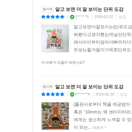
알고 보면 더 잘 보이는 단위 도감
종이책
j*******5
2026-02-22
신고
|
|
|
알고보면더잘보이는[단위도감
써봤다고생각했는데낯선단위
래서아이부터엄마아빠까지다
트보는즐거움이가득한단위도감
이 리뷰가 도움이 되었나요?
알고 보면 더 잘 보이는 단위 도감
종이책
h*******4
2026-02-20
신고
|
|
|
[출판사로부터 책을 제공받아 직
혹은 "10mm는 왜 센티미터라
에게는 생소하게 느껴질 수 있
이 되는...
더보기