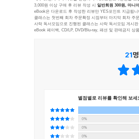
3,000원 이상 구매 후 리뷰 작성 시
일반회원 300원, 마니아
이 책은 그림 속 장면마다 단위가 실제로 쓰이는
eBook은 다운로드 후 작성한 리뷰만 YES포인트 지급됩니
자연스럽게 알려 줍니다. 공원, 집, 학교처럼 익
클래스는 첫번째 회차 주문확정 시점부터 마지막 회차 주문
다양한 단위의 쓰임을 만날 수 있어요.
사락 독서모임으로 진행된 클래스는 사락 독서모임 게시판
eBook 페이백, CD/LP, DVD/Blu-ray, 패션 및 판매금
또한 오늘날 우리가 사용하는 단위뿐 아니라, 단
있는 정보도 함께 담았습니다. 오래전 사람들은 
21
명
엿볼 수 있지요.
단위는 숫자를 정확히 말하기 위한 도구이자, 서로
바라보는 눈을 키우고, 주변의 다양한 정보와 상황을
그림 속에서 만나는 단위 이야기
별점별로 리뷰를 확인해 보세
국어, 사회, 수학, 과학 공부가 신나지는 비결!
아이들은 단위를 외워야 하는 어려운 개념으로 느끼
0%
등장하는 단위들을 그림 속 장면으로 생생하게 담아
0%
0%