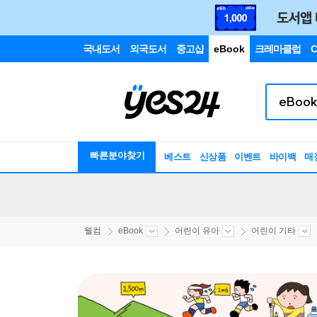
국내도서
외국도서
중고샵
eBook
크레마클럽
C
빠른분야찾기
베스트
신상품
이벤트
바이백
매
웰컴
eBook
어린이 유아
어린이 기타