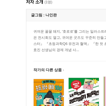
저자 소개
(1명)
글그림 :
나인완
귀여운 꿀꿀 돼지, ‘호로로’를 그리는 일러스
은 전시회도 열고, 귀여운 굿즈도 꾸준히 만들
스터』 『초등과학Q6 유전과 혈액』 『한 컷 
효진 선생님의 경제 개념 사...
작가의 다른 상품