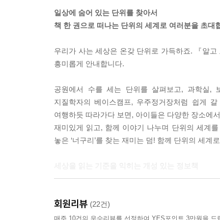
일상에 숨어 있는 단위를 찾아서
책 한 권으로 떠나는 단위의 세계로 여러분을 초대
우리가 사는 세상은 온갖 단위로 가득하죠. 『알고 
흥미롭게 안내합니다.
공원에서 수를 세는 단위를 살펴보고, 과학실, 
지질학자의 베이스캠프, 우주정거장처럼 쉽게 갈 
여행하듯 따라가다 보면, 아이들은 다양한 장소에서
재미있게 읽고, 함께 이야기 나누며 단위의 세계를
놓은 ‘너구리’를 찾는 재미는 덤! 함께 단위의 세계
세상을 읽는 기준을 익히는 개성 있는 정보책
왜 키를 말할 때는 숫자만이 아니라 단위를 함께 써
회원리뷰
적혀 있을까요? 『알고 보면 더 잘 보이는 단위 도
(22건)
매주 10건의 우수리뷰를 선정하여 YES포인트 3만원을 드