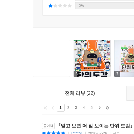
길이를 나타내는 단위, 수와 양을 세는 단위, 시간을
0%
우주와 자연을 관찰할 때 사용되는 단위까지 폭넓게 
어디에 쓰이는지 한눈에 알 수 있지요.
그림을 따라가며 단위를 하나씩 살펴보다 보면, 단
단위의 뜻을 정확히 파악하게 되고, 사회 시간에
거예요. 재미있게 읽고, 함께 이야기 나누며 단
느끼게 될 것입니다.
3
7
전체 리뷰
(22)
1
2
3
4
5
『알고 보면 더 잘 보이는 단위 도감』
종이책
c*****d
2026-02-26
신고
|
|
|